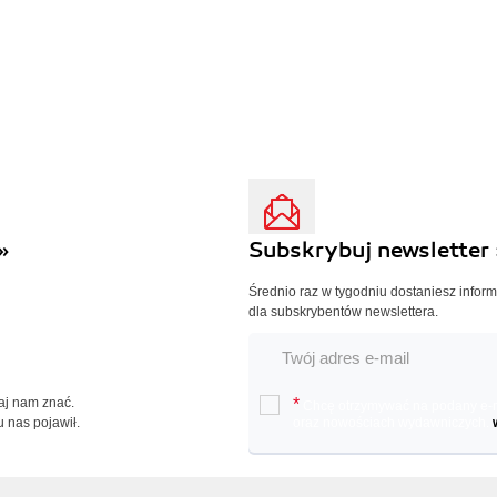
»
Subskrybuj newsletter 
Średnio raz w tygodniu dostaniesz infor
dla subskrybentów newslettera.
Daj nam znać.
*
Chcę otrzymywać na podany e-ma
u nas pojawił.
oraz nowościach wydawniczych.