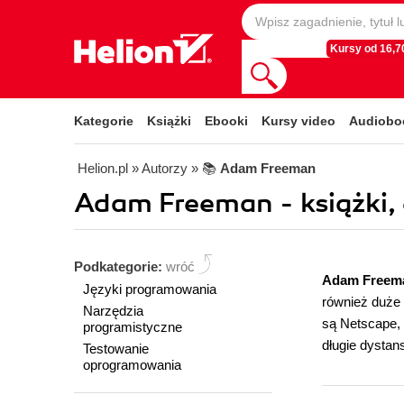
Kursy od 16,70
Kategorie
Książki
Ebooki
Kursy video
Audiobo
Helion.pl
» Autorzy
» 📚
Adam Freeman
Adam Freeman - książki,
Podkategorie:
wróć
Adam Freem
Języki programowania
również duże
Narzędzia
są Netscape, 
programistyczne
długie dystan
Testowanie
oprogramowania