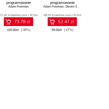
programowanie
programowanie
Adam Freeman
Adam Freeman
,
Steven Sanderson
(71,40 zł najniższa cena z 30 dni)
(49,50 zł najniższa cena z 30 dni)
73.78 zł
52.47 zł
119.00zł
(-38%)
99.00zł
(-47%)