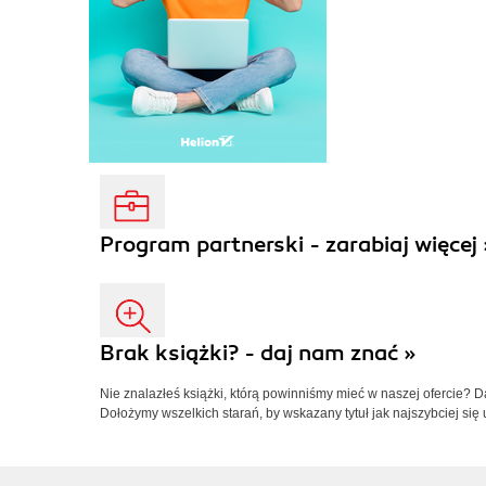
Program partnerski - zarabiaj więcej 
Brak książki? - daj nam znać »
Nie znalazłeś książki, którą powinniśmy mieć w naszej ofercie? 
Dołożymy wszelkich starań, by wskazany tytuł jak najszybciej się 