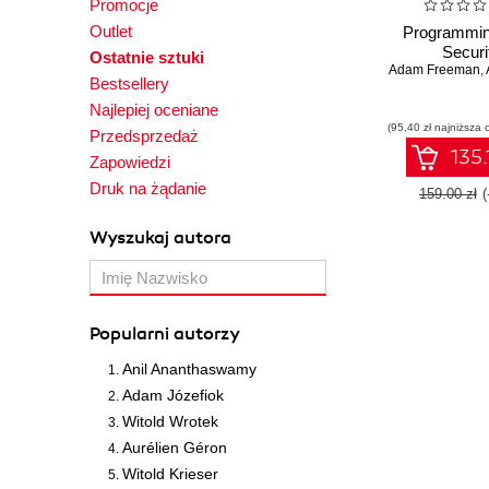
Promocje
Outlet
Programmin
Securi
Ostatnie sztuki
Adam Freeman
,
Bestsellery
Najlepiej oceniane
(95,40 zł najniższa 
Przedsprzedaż
135.
Zapowiedzi
Druk na żądanie
159.00 zł
Wyszukaj autora
Popularni autorzy
Anil Ananthaswamy
Adam Józefiok
Witold Wrotek
Aurélien Géron
Witold Krieser