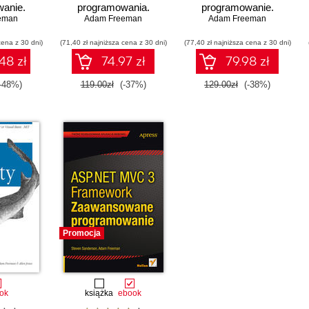
anie.
programowania.
programowanie.
eman
VIII
Adam Freeman
Wydanie II
Adam Freeman
Wydanie VII
cena z 30 dni)
(71,40 zł najniższa cena z 30 dni)
(77,40 zł najniższa cena z 30 dni)
48 zł
74.97 zł
79.98 zł
-48%)
119.00zł
(-37%)
129.00zł
(-38%)
Promocja
ok
książka
ebook