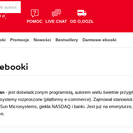
 zł
POMOC
LIVE CHAT
OD O,OOZŁ
oki
Promocje
Nowości
Bestsellery
Darmowe ebooki
 ebooki
an
- jest doświadczonym programistą, autorem wielu świetnie przyję
 systemy rozproszone (platformy e-commerce). Zajmował stanowiska
Sun Microsystems, giełda NASDAQ i banki. Jest już na emeryturze, 
se.