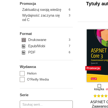
Tytuły a
Promocja
Zaktualizuj swoją wiedzę
6
Wydajność zaczyna się
3
od C
Format
Drukowane
3
Epub/Mobi
7
PDF
6
Wydawca
Promocja
Helion
O'Reilly Media
książka
e
Serie
ASP.NET C
Zaawans