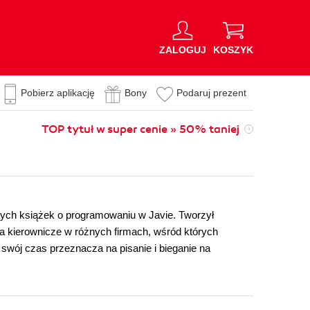
ZALOGUJ
KOSZYK
Pobierz aplikację
Bony
Podaruj prezent
TOP tytuł w super cenie » 50% taniej
tych książek o programowaniu w Javie. Tworzył
 kierownicze w różnych firmach, wśród których
swój czas przeznacza na pisanie i bieganie na