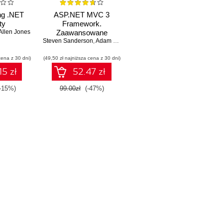
g .NET
ASP.NET MVC 3
ty
Framework.
Allen Jones
Zaawansowane
Steven Sanderson
programowanie
,
Adam Freeman
cena z 30 dni)
(49,50 zł najniższa cena z 30 dni)
15 zł
52.47 zł
(-15%)
99.00zł
(-47%)