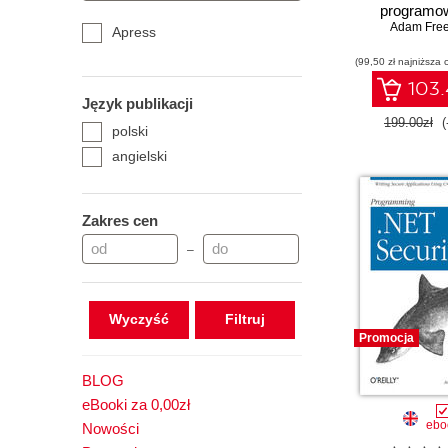
programow
Adam Fre
Wydanie 
Apress
(99,50 zł najniższa 
103.
Język publikacji
199.00zł
(
polski
angielski
Zakres cen
–
Wyczyść
Promocja
BLOG
eBooki za 0,00zł
ebo
Nowości