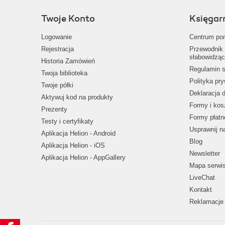
Twoje Konto
Księgar
Logowanie
Centrum po
Rejestracja
Przewodnik 
słabowidząc
Historia Zamówień
Regulamin s
Twoja biblioteka
Polityka pr
Twoje półki
Deklaracja 
Aktywuj kod na produkty
Formy i kos
Prezenty
Formy płatn
Testy i certyfikaty
Usprawnij 
Aplikacja Helion - Android
Blog
Aplikacja Helion - iOS
Newsletter
Aplikacja Helion - AppGallery
Mapa serwi
LiveChat
Kontakt
Reklamacje 