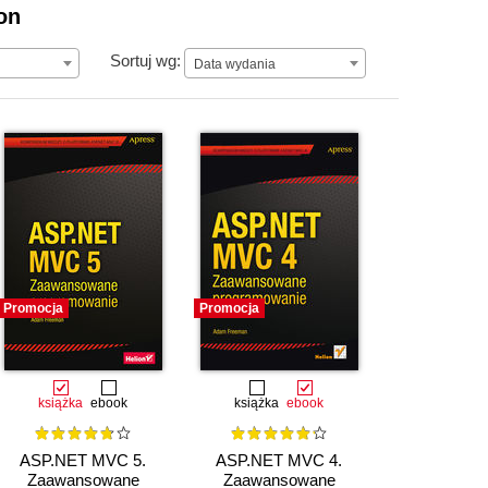
on
Data wydania
Sortuj wg:
Data wydania
Promocja
Promocja
książka
ebook
książka
ebook
ASP.NET MVC 5.
ASP.NET MVC 4.
Zaawansowane
Zaawansowane