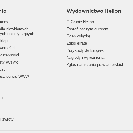
nia
Wydawnictwo Helion
mocy
O Grupie Helion
dla niewidomych,
Zostań naszym autorem!
ych i niesłyszących
Oceń książkę
klepu
Zgłoś erratę
ywatności
Przykłady do książek
dostępności
Nagrody i wyróżnienia
zty wysyłki
Zgłoś naruszenie praw autorskich
ości
nasz serwis WWW
su
i zwroty