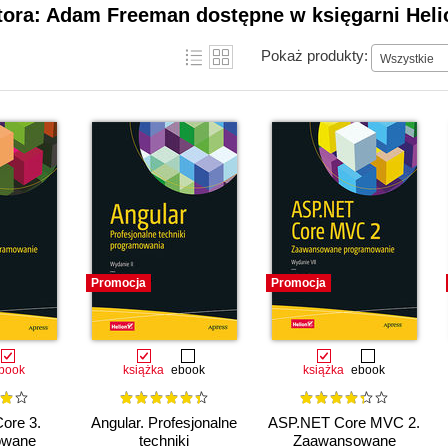
utora: Adam Freeman dostępne w księgarni Heli
Pokaż produkty:
Wszystkie
Promocja
Promocja
book
książka
ebook
książka
ebook
ore 3.
Angular. Profesjonalne
ASP.NET Core MVC 2.
owane
techniki
Zaawansowane