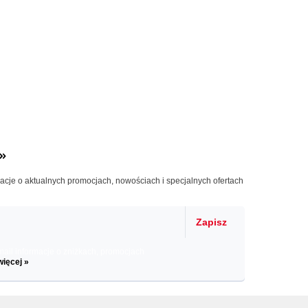
»
macje o aktualnych promocjach, nowościach i specjalnych ofertach
Zapisz
il informacje o zniżkach, promocjach
więcej »