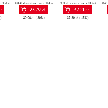
z 30 dni)
(23,40 zł najniższa cena z 30 dni)
(9,90 zł najniższa cena z 30 dni)
(149,
ł
23.79 zł
32.21 zł
)
39.00zł
(-39%)
37.89 zł
(-15%)