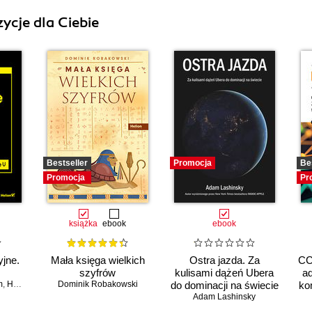
ycje dla Ciebie
Bestseller
Promocja
Be
Promocja
Pr
książka
ebook
ebook
jne.
Mała księga wielkich
Ostra jazda. Za
CC
szyfrów
kulisami dążeń Ubera
ad
m
,
Herbert Bos
Dominik Robakowski
do dominacji na świecie
ko
Adam Lashinsky