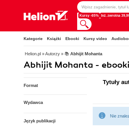
Kursy -65%
Inż. zwrotna 39,90
Kategorie
Książki
Ebooki
Kursy video
Audiobo
Helion.pl
» Autorzy
» 📚
Abhijit Mohanta
Abhijit Mohanta - ebook
Tytuły au
Format
Wydawca
Nie znale
Język publikacji