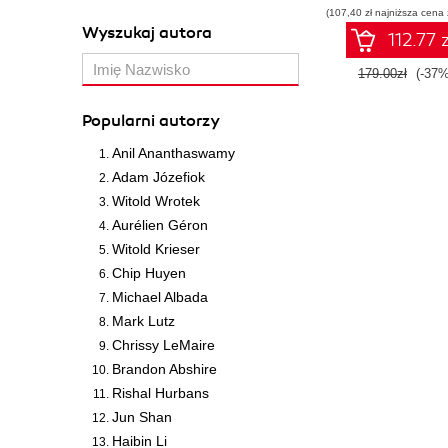
(107,40 zł najniższa cena 
Wyszukaj autora
112.77 z
179.00zł
(-37%
Popularni autorzy
Anil Ananthaswamy
Adam Józefiok
Witold Wrotek
Aurélien Géron
Witold Krieser
Chip Huyen
Michael Albada
Mark Lutz
Chrissy LeMaire
Brandon Abshire
Rishal Hurbans
Jun Shan
Haibin Li