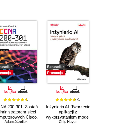
stseller
Bestseller
omocja
Promocja
książka
ebook
książka
ebook
NA 200-301. Zostań
Inżynieria AI. Tworzenie
ministratorem sieci
aplikacji z
mputerowych Cisco.
wykorzystaniem modeli
Adam Józefiok
Wydanie II
bazowych
Chip Huyen