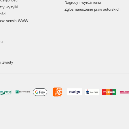
dostępności
Nagrody i wyróżnienia
zty wysyłki
Zgłoś naruszenie praw autorskich
ości
nasz serwis WWW
su
i zwroty