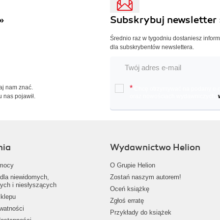
»
Subskrybuj newsletter 
Średnio raz w tygodniu dostaniesz infor
dla subskrybentów newslettera.
Daj nam znać.
*
Chcę otrzymywać na podany e-ma
u nas pojawił.
oraz nowościach wydawniczych.
nia
Wydawnictwo Helion
mocy
O Grupie Helion
dla niewidomych,
Zostań naszym autorem!
ych i niesłyszących
Oceń książkę
klepu
Zgłoś erratę
ywatności
Przykłady do książek