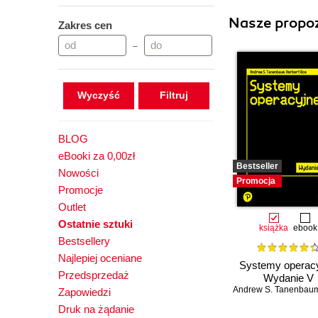
Nasze propoz
Zakres cen
–
Wyczyść
BLOG
eBooki za 0,00zł
Bestseller
Nowości
Promocja
Promocje
Outlet
Ostatnie sztuki
książka
ebook
Bestsellery
Najlepiej oceniane
Systemy operacy
Przedsprzedaż
Wydanie V
Andrew S. Tanenbau
Zapowiedzi
Druk na żądanie