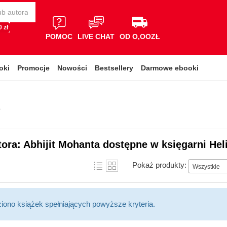
 zł
POMOC
LIVE CHAT
OD O,OOZŁ
oki
Promocje
Nowości
Bestsellery
Darmowe ebooki
i
tora: Abhijit Mohanta dostępne w księgarni Hel
Pokaż produkty:
Wszystkie
ziono książek spełniających powyższe kryteria.