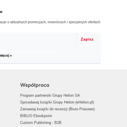
»
macje o aktualnych promocjach, nowościach i specjalnych ofertach
Zapisz
il informacje o zniżkach, promocjach
więcej »
Współpraca
Program partnerski Grupy Helion SA
Sprzedawaj książki Grupy Helion (eHelion.pl)
Zamawiaj książki do recenzji (Biuro Prasowe)
BIBLIO Ebookpoint
Custom Publishing - B2B