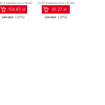
40 zł najniższa cena z 30 dni)
(77,40 zł najniższa cena z 30 dni)
156.87 zł
81.27 zł
249.00zł
(-37%)
129.00zł
(-37%)