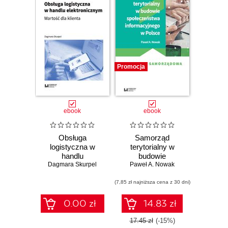
Łódzkiego.
Autorami
publikowanych
prac są przede
wszystkim
Promocja
pracownicy
naukowi uczelni,
ale również
ebook
ebook
wybitni znawcy
przedmiotu z
innych ośrodków
Obsługa
Samorząd
logistyczna w
terytorialny w
w kraju i za
handlu
budowie
granicą, natomiast
elektronicznym.
Dagmara Skurpel
społeczeństwa
Paweł A. Nowak
problematyka
Wartość dla klienta
informacyjnego w
(7,85 zł najniższa cena z 30 dni)
Polsce
publikacji
skupiona jest
0.00 zł
14.83 zł
wokół
17.45 zł
(-15%)
podstawowych