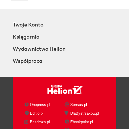
Twoje Konto
Księgarnia
Wydawnictwo Helion
Współpraca
Onepress.pl
Sensus.pl
Editio.pl
DlaBystrzakow.pl
Bezdroza.pl
Ebookpoint.pl