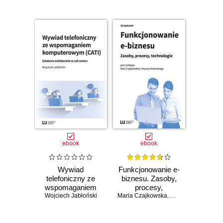
dyscyplin
uniwersyteckich i
tematyki
interdyscyplinarnej.
Obecnie
rozwijany
program
wydawniczy
stanowi
kontynuację
bogatej oferty
starannie
ebook
ebook
opracowanych
pod względem
Wywiad
Funkcjonowanie e-
telefoniczny ze
biznesu. Zasoby,
redakcyjnym i
wspomaganiem
procesy,
typograficznym
Wojciech Jabłoński
komputerowym
Maria Czajkowska
technologie
,
Maciej Malarski
publikacji z
(CATI). Działania
ankieterskie w call
różnych dziedzin