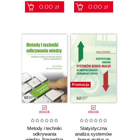
centers
nauki, ze
0.00 zł
0.00 zł
szczególnym
uwzględnieniem
szeroko
rozumianej
humanistyki.
Promocja
ebook
ebook
Metody i techniki
Statystyczna
odkrywania
analiza systemów
wiedzy. Narzędzia
bonus-malus w