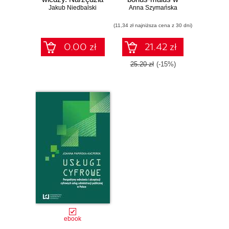
Jakub Niedbalski
CAQDAS w
ubezpieczeniach
Anna Szymańska
procesie analizy
komunikacyjnych
danych
(11,34 zł najniższa cena z 30 dni)
jakościowych
0.00 zł
21.42 zł
25.20 zł
(-15%)
ebook