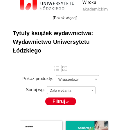
W roku
akademickim
1972/73 powołano
[Pokaż więcej]
w Uniwersytecie
Łódzkim Dział
więcej »
Tytuły książek wydawnictwa:
Wydawnictw,
Wydawnictwo Uniwersytetu
którego zadaniem
Łódzkiego
miało być
opracowywanie i
edycja
uczelnianych prac
Pokaż produkty:
naukowych,
W sprzedaży
dydaktycznych i
Sortuj wg:
Data wydania
informacyjnych.
W 1984 r. Dział
Filtruj »
został
przekształcony w
Wydawnictwo
Uniwersytetu