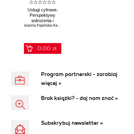
Usługi cyfrowe.
Perspektywy
wdrożenia i
akceptacji
Joanna Papińska-Kacperek
cyfrowych usług
administracji
publicznej w
Polsce
0.00 zł
Program partnerski - zarabiaj
więcej »
Brak książki? - daj nam znać »
Subskrybuj newsletter »