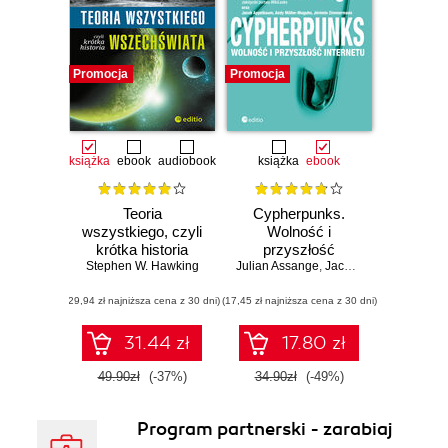
K.N.Haner, Ludki
Skrzydlewskiej,
Lucy Score,
Promocja
Promocja
Meghan March,
K.Bromberg,
Penelope Ward.
książka
ebook
audiobook
książka
ebook
Editio wydaje
także
Teoria
Cypherpunks.
publicystykę i
wszystkiego, czyli
Wolność i
reportaże, które
krótka historia
przyszłość
Stephen W. Hawking
wszechświata
Julian Assange
internetu
,
Jacob Appelbaum
,
And
sygnowane są
logiem Editio
(29,94 zł najniższa cena z 30 dni)
(17,45 zł najniższa cena z 30 dni)
White. Starannie
wyselekcjonowane
31.44 zł
17.80 zł
publikacje cieszą
49.90zł
(-37%)
34.90zł
(-49%)
się ogromną
popularnością,
Program partnerski - zarabiaj
wśród