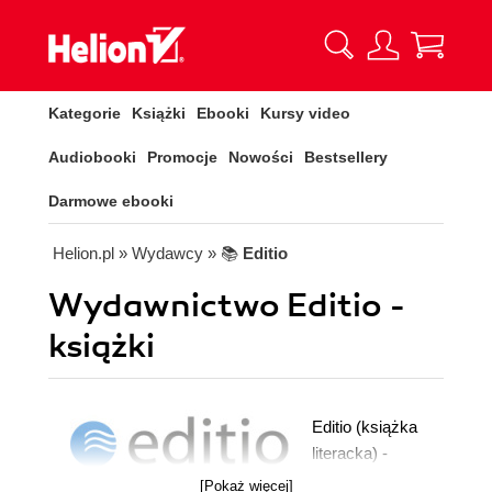
Kategorie
Książki
Ebooki
Kursy video
Audiobooki
Promocje
Nowości
Bestsellery
Darmowe ebooki
Helion.pl
» Wydawcy
» 📚
Editio
Wydawnictwo Editio -
książki
Editio (książka
literacka) -
inteligentna
[Pokaż więcej]