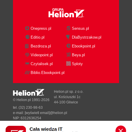
Wałkuski.
Na Wydawnictwo
Editio składają się
Onepress.pl
Sensus.pl
także brandy:
Editio.pl
DlaBystrzakow.pl
Editio Black, w
którym znaleźć
Bezdroza.pl
Ebookpoint.pl
można
Videopoint.pl
Beya.pl
wciągające
Czytalisek.pl
Sploty
kryminały i
Biblio.Ebookpoint.pl
thrillery głównie
skandynawskich
pisarzy, Editio
Helion.pl sp. z o.o.
Purple pełne
ul. Kościuszki 1c
© Helion.pl 1991-2026
literatury fantasy,
44-100 Gliwice
tel. (32) 230-98-63
dystopijnej oraz
e-mail:
[wyświetl email]@helion.pl
science fiction, a
NIP: 6312636254
także brand Editio
Regon: 241989027
Historia