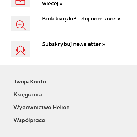
więcej »
wymagających
czytelników. W
Brak książki? - daj nam znać »
ofercie można
znaleźć takie
tytuły jak: „ Teoria
wszystkiego, czyli
Subskrybuj newsletter »
krótka historia
wszechświata”
Stephena W.
Hawkinga,
„Energia i
Twoje Konto
cywilizacja. Tak
tworzy się
Księgarnia
historia” Vaclava
Wydawnictwo Helion
Smila, „Wroną po
Stanach” Marcina
Współpraca
Wrony czy
„Wałkowanie
Ameryki” Marek