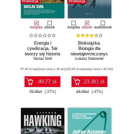
Promocja
Promocja
Bezdroża, BeYa,
Czytalisek.
Wydawnictwo
książka
ebook
książka
ebook
audiobook
Editio specjalizuje
się w lekkiej
Energia i
Bioksiążka.
beletrystyce i
cywilizacja. Tak
Biologia dla
literaturze non-
tworzy się historia
niewtajemniczonych
Vaclav Smil
Łukasz Sakowski
fiction. W swojej
ofercie ma bogatą
(47,40 zł najniższa cena z 30 dni)
(22,45 zł najniższa cena z 30 dni)
kolekcję literatury
49.77 zł
23.80 zł
romantycznej,
nakładem brandu
79.00zł
(-37%)
44.90zł
(-47%)
Editio Red.
Największą
popularnością
cieszą się książki
kobiece pisane
przez autorki: