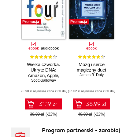
Olbrzymim
powodzeniem
cieszy się nasza
Promocja
Promocja
seria historyczna.
Niesłabnące
zainteresowanie
czytelników
ebook
audiobook
ebook
towarzyszy
naszym
Wielka czwórka.
Mózg i serce
poradnikom dla
Ukryte DNA:
magiczny duet
Amazon, Apple,
James R. Doty
rodziców,
Facebook i Google
Scott Galloway
poradnikom
psychologicznym i
(20,90 zł najniższa cena z 30 dni)
(35,02 zł najniższa cena z 30 dni)
biznesowym. W
31.19 zł
38.99 zł
roku 2012
rozpoczęliśmy też
39.99 zł
(-22%)
49.99 zł
(-22%)
wydawanie
podręczników
Program partnerski - zarabiaj
akademickich oraz