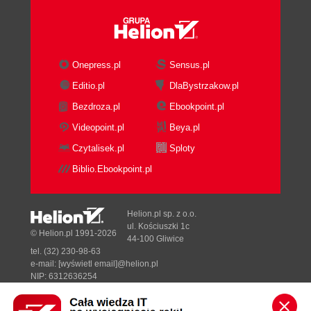
Onepress.pl
Sensus.pl
Editio.pl
DlaBystrzakow.pl
Bezdroza.pl
Ebookpoint.pl
Videopoint.pl
Beya.pl
Czytalisek.pl
Sploty
Biblio.Ebookpoint.pl
Helion.pl sp. z o.o.
ul. Kościuszki 1c
© Helion.pl 1991-2026
44-100 Gliwice
tel. (32) 230-98-63
e-mail:
[wyświetl email]@helion.pl
NIP: 6312636254
Regon: 241989027
Designed with ♥ by
Tonik.pl