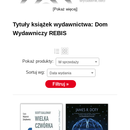
wydawnictwo
powstało w 1990
[Pokaż więcej]
roku. W bogatej
ofercie mamy
Tytuły książek wydawnictwa: Dom
zarówno książki z
Wydawniczy REBIS
literatury pięknej,
m.in. popularne
serie: z
więcej »
Salamandrą,
Pokaż produkty:
W sprzedaży
Mistrzowie
literatury, Biografie i
Sortuj wg:
Data wydania
powieści
Filtruj »
biograficzne,
powieści
historyczne,
sensacyjne, thrillery
i horrory, jak i
popularnonaukowe
oraz naukowe.