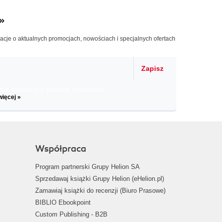
»
macje o aktualnych promocjach, nowościach i specjalnych ofertach
Zapisz
il informacje o zniżkach, promocjach
więcej »
Współpraca
Program partnerski Grupy Helion SA
Sprzedawaj książki Grupy Helion (eHelion.pl)
Zamawiaj książki do recenzji (Biuro Prasowe)
BIBLIO Ebookpoint
Custom Publishing - B2B