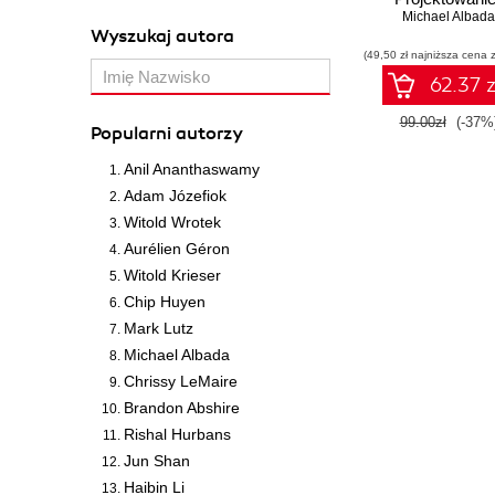
wdrażanie syst
Michael Albada
Wyszukaj autora
wieloagentowy
(49,50 zł najniższa cena z
62.37 z
99.00zł
(-37%
Popularni autorzy
Anil Ananthaswamy
Adam Józefiok
Witold Wrotek
Aurélien Géron
Witold Krieser
Chip Huyen
Mark Lutz
Michael Albada
Chrissy LeMaire
Brandon Abshire
Rishal Hurbans
Jun Shan
Haibin Li