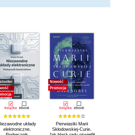
stseller
Nowość
wość
Promocja
omocja
książka
ebook
książka
ebook
iezawodne układy
Pierwiastki Marii
elektroniczne.
Skłodowskiej-Curie.
Podręcznik
Jak blask radu oświetlił