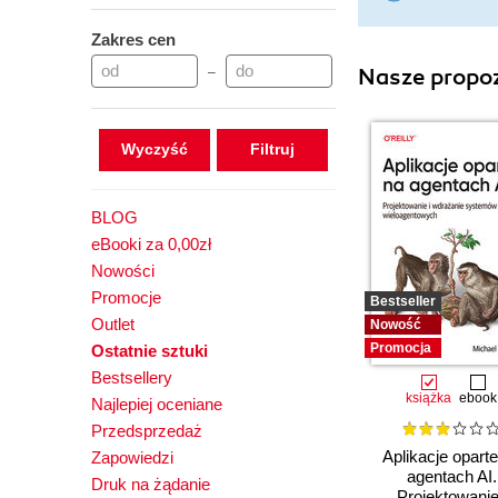
Zakres cen
Nasze propoz
–
Wyczyść
BLOG
eBooki za 0,00zł
Nowości
Promocje
Bestseller
Outlet
Nowość
Promocja
Ostatnie sztuki
Bestsellery
książka
ebook
Najlepiej oceniane
Przedsprzedaż
Aplikacje opart
Zapowiedzi
agentach AI.
Druk na żądanie
Projektowanie