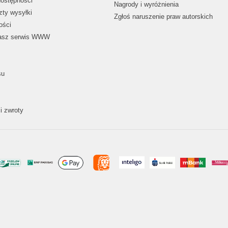
dostępności
Nagrody i wyróżnienia
zty wysyłki
Zgłoś naruszenie praw autorskich
ości
nasz serwis WWW
su
i zwroty