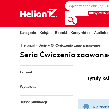
Kursy od 16,70
Kategorie
Książki
Ebooki
Kursy video
Audiobo
Helion.pl
» Serie
» 📚
Ćwiczenia zaawansowane
Seria Ćwiczenia zaawans
Format
Tytuły k
Wydawca
Język publikacji
Nie znale