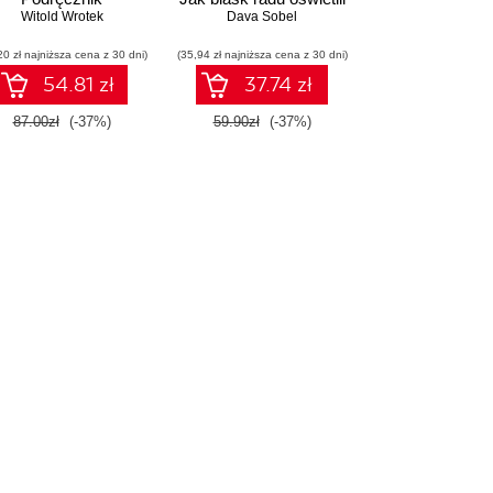
konstruktora
Witold Wrotek
drogę kobietom w
Dava Sobel
świecie nauki
20 zł najniższa cena z 30 dni)
(35,94 zł najniższa cena z 30 dni)
54.81 zł
37.74 zł
87.00zł
(-37%)
59.90zł
(-37%)