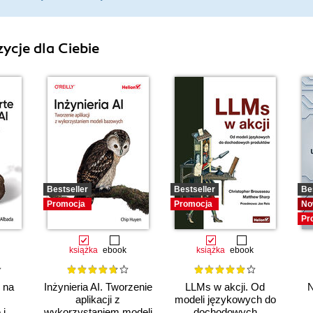
ycje dla Ciebie
Bestseller
Bestseller
Be
Promocja
Promocja
No
Pr
książka
ebook
książka
ebook
e na
Inżynieria AI. Tworzenie
LLMs w akcji. Od
N
aplikacji z
modeli językowych do
 i
wykorzystaniem modeli
dochodowych