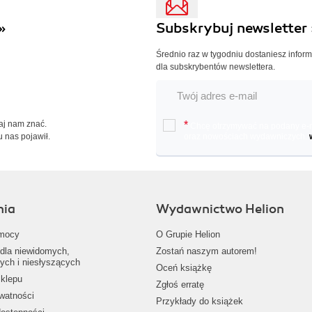
»
Subskrybuj newsletter 
Średnio raz w tygodniu dostaniesz infor
dla subskrybentów newslettera.
Daj nam znać.
*
Chcę otrzymywać na podany e-ma
u nas pojawił.
oraz nowościach wydawniczych.
nia
Wydawnictwo Helion
mocy
O Grupie Helion
dla niewidomych,
Zostań naszym autorem!
ych i niesłyszących
Oceń książkę
klepu
Zgłoś erratę
ywatności
Przykłady do książek