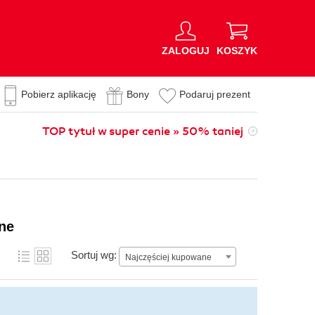
ZALOGUJ
KOSZYK
Pobierz aplikację
Bony
Podaruj prezent
TOP tytuł w super cenie » 50% taniej
ne
Sortuj wg:
Najczęściej kupowane