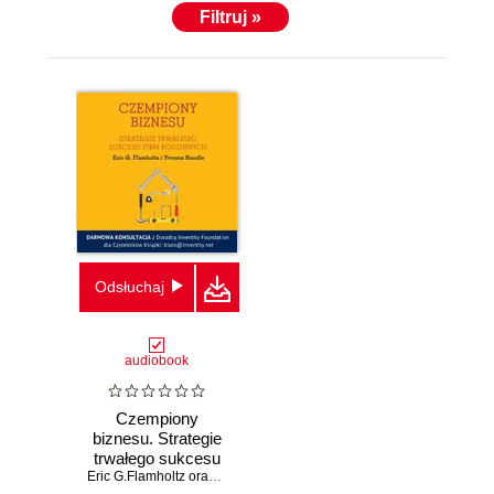
Filtruj »
Odsłuchaj
audiobook
Czempiony
biznesu. Strategie
trwałego sukcesu
firm rodzinnych
Eric G.Flamholtz oraz Yvonne Randle