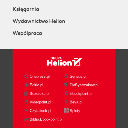
Księgarnia
Wydawnictwo Helion
Współpraca
Onepress.pl
Sensus.pl
Editio.pl
DlaBystrzakow.pl
Bezdroza.pl
Ebookpoint.pl
Videopoint.pl
Beya.pl
Czytalisek.pl
Sploty
Biblio.Ebookpoint.pl