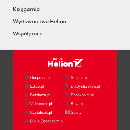
Księgarnia
Wydawnictwo Helion
Współpraca
Onepress.pl
Sensus.pl
Editio.pl
DlaBystrzakow.pl
Bezdroza.pl
Ebookpoint.pl
Videopoint.pl
Beya.pl
Czytalisek.pl
Sploty
Biblio.Ebookpoint.pl