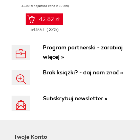
AR i AI w twojej
(31,90 zł najniższa cena z 30 dni)
firmie
42.82 zł
54.90zł
(-22%)
Program partnerski - zarabiaj
więcej »
Brak książki? - daj nam znać »
Subskrybuj newsletter »
Twoje Konto