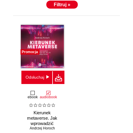
Filtruj »
Promocja
Odsłuchaj
ebook
audiobook
Kierunek
metaverse. Jak
wprowadzić
technologie VR,
Andrzej Horoch