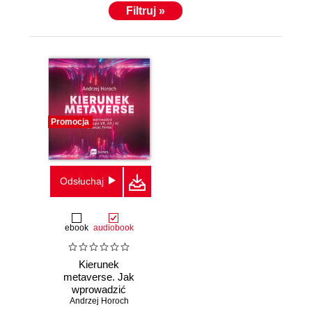
Filtruj »
Promocja
Odsłuchaj
ebook
audiobook
Kierunek
metaverse. Jak
wprowadzić
technologie VR,
Andrzej Horoch