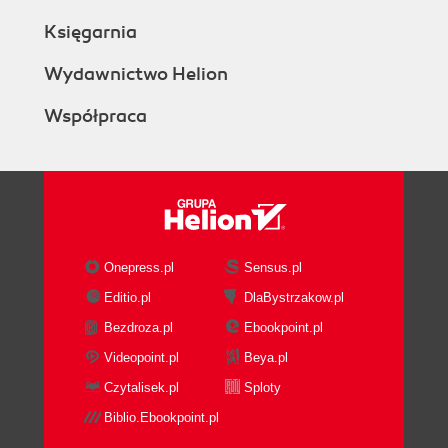
Księgarnia
Wydawnictwo Helion
Współpraca
Onepress.pl
Sensus.pl
Editio.pl
DlaBystrzakow.pl
Bezdroza.pl
Ebookpoint.pl
Videopoint.pl
Beya.pl
Czytalisek.pl
Sploty
Biblio.Ebookpoint.pl