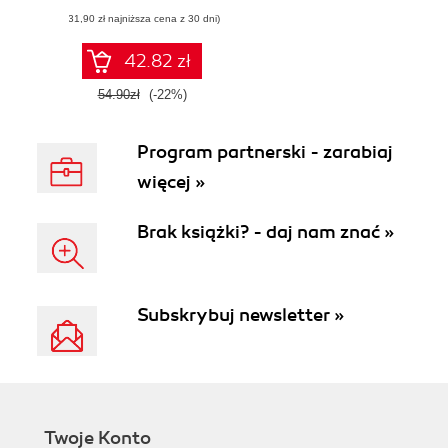
AR i AI w twojej
(31,90 zł najniższa cena z 30 dni)
firmie
42.82 zł
54.90zł
(-22%)
Program partnerski - zarabiaj
więcej »
Brak książki? - daj nam znać »
Subskrybuj newsletter »
Twoje Konto