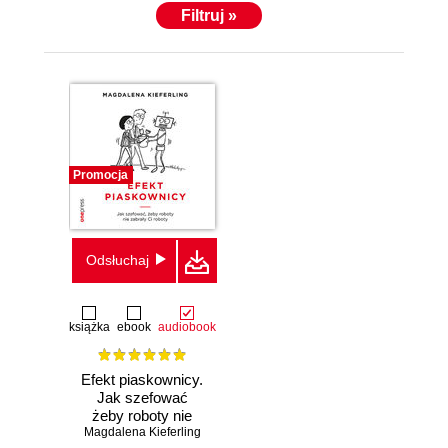
Filtruj »
Promocja
Odsłuchaj
książka
ebook
audiobook
Efekt piaskownicy.
Jak szefować
żeby roboty nie
Magdalena Kieferling
zabrały ci roboty