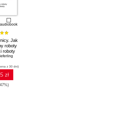
audiobook
nicy. Jak
y roboty
i roboty
eferling
cena z 30 dni)
5 zł
-47%)