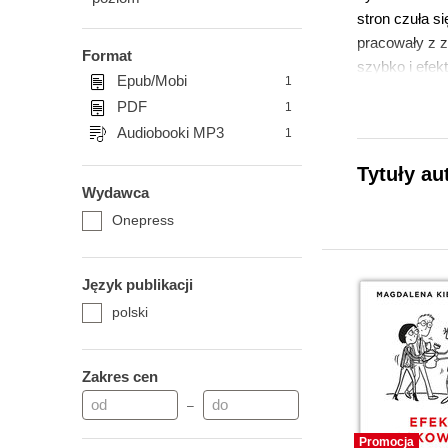
stron czuła s
pracowały z 
Format
szybko i efek
Epub/Mobi
1
organizacyjne
PDF
1
Doradzała wys
Audiobooki MP3
1
organizacji n
Tytuły au
poziomie świa
Wydawca
FMCG, lotnicz
Onepress
Jest laureatk
brązowej sta
publikacji ra
Język publikacji
menadżerów or
polski
Zakres cen
–
Promocja