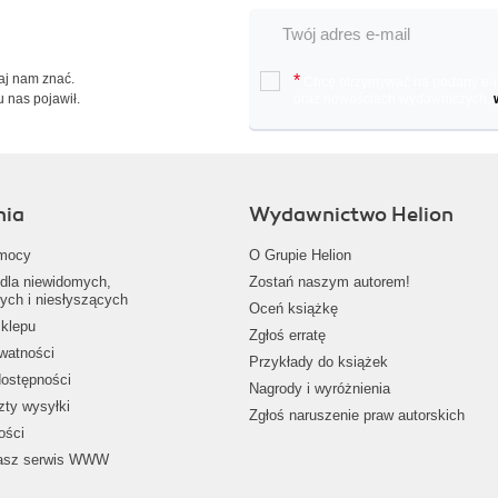
Daj nam znać.
*
Chcę otrzymywać na podany e-ma
u nas pojawił.
oraz nowościach wydawniczych.
nia
Wydawnictwo Helion
mocy
O Grupie Helion
dla niewidomych,
Zostań naszym autorem!
ych i niesłyszących
Oceń książkę
klepu
Zgłoś erratę
ywatności
Przykłady do książek
dostępności
Nagrody i wyróżnienia
zty wysyłki
Zgłoś naruszenie praw autorskich
ości
nasz serwis WWW