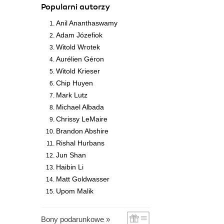
Popularni autorzy
Anil Ananthaswamy
Adam Józefiok
Witold Wrotek
Aurélien Géron
Witold Krieser
Chip Huyen
Mark Lutz
Michael Albada
Chrissy LeMaire
Brandon Abshire
Rishal Hurbans
Jun Shan
Haibin Li
Matt Goldwasser
Upom Malik
Bony podarunkowe »