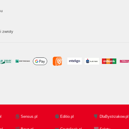
su
i zwroty
l
Sensus.pl
Editio.pl
DlaBystrzakow.pl