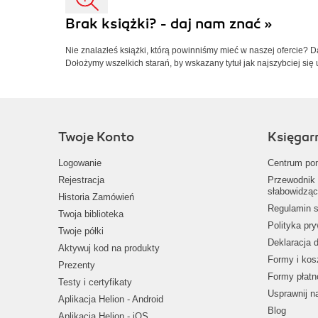
Brak książki? - daj nam znać »
Nie znalazłeś książki, którą powinniśmy mieć w naszej ofercie? 
Dołożymy wszelkich starań, by wskazany tytuł jak najszybciej się 
Twoje Konto
Księgar
Logowanie
Centrum po
Rejestracja
Przewodnik 
słabowidząc
Historia Zamówień
Regulamin s
Twoja biblioteka
Polityka pr
Twoje półki
Deklaracja 
Aktywuj kod na produkty
Formy i kos
Prezenty
Formy płatn
Testy i certyfikaty
Usprawnij 
Aplikacja Helion - Android
Blog
Aplikacja Helion - iOS