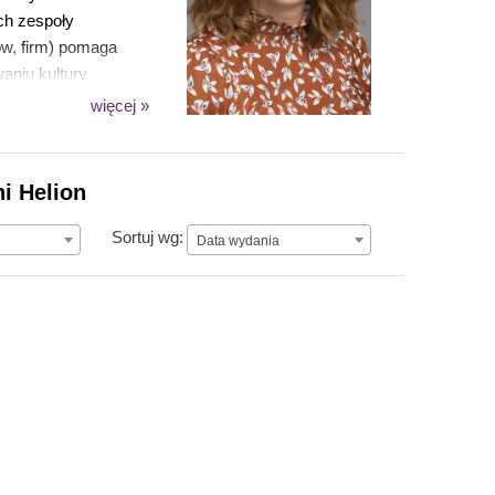
ch zespoły
w, firm) pomaga
aniu kultury
więcej »
znych koncernów,
ach i projektach na
i Helion
, paliwowej, IT,
Data wydania
Sortuj wg:
Data wydania
er Drum Award 2014 i
rką ponad 400
 tysiące