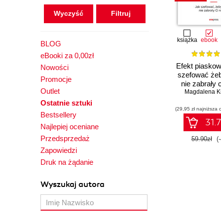
Wyczyść
książka
ebook
BLOG
eBooki za 0,00zł
Efekt piaskow
Nowości
szefować żeb
Promocje
nie zabrały c
Outlet
Magdalena Ki
Ostatnie sztuki
(29,95 zł najniższa 
Bestsellery
31.7
Najlepiej oceniane
Przedsprzedaż
59.90zł
(
Zapowiedzi
Druk na żądanie
Wyszukaj autora