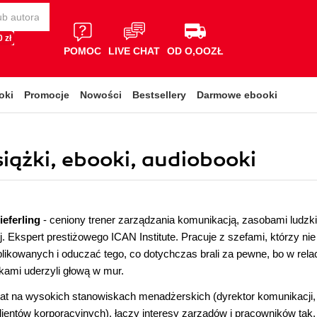
 zł
POMOC
LIVE CHAT
OD O,OOZŁ
oki
Promocje
Nowości
Bestsellery
Darmowe ebooki
iążki, ebooki, audiobooki
eferling
- ceniony trener zarządzania komunikacją, zasobami ludzki
j. Ekspert prestiżowego ICAN Institute. Pracuje z szefami, którzy ni
ikowanych i oduczać tego, co dotychczas brali za pewne, bo w rel
kami uderzyli głową w mur.
at na wysokich stanowiskach menadżerskich (dyrektor komunikacji,
klientów korporacyjnych), łączy interesy zarządów i pracowników tak