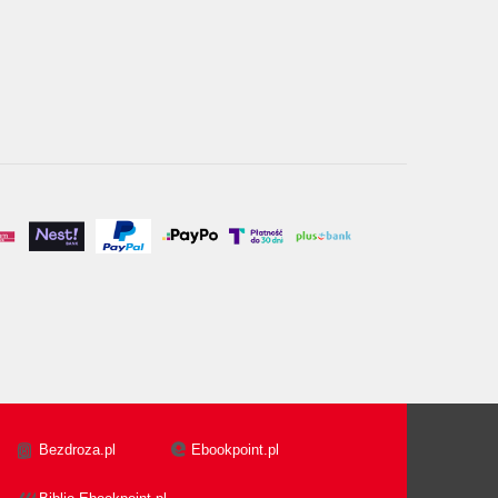
Bezdroza.pl
Ebookpoint.pl