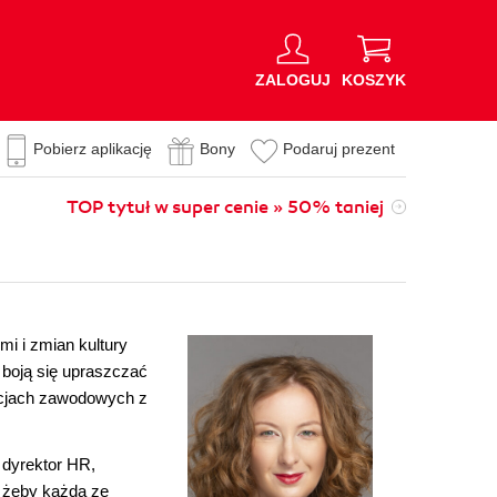
ZALOGUJ
KOSZYK
Pobierz aplikację
Bony
Podaruj prezent
TOP tytuł w super cenie » 50% taniej
mi i zmian kultury
e boją się upraszczać
acjach zawodowych z
 dyrektor HR,
, żeby każda ze