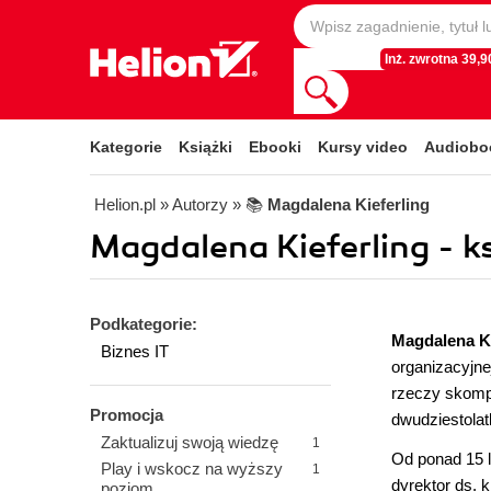
Inż. zwrotna 39,90
Kategorie
Książki
Ebooki
Kursy video
Audiobo
Helion.pl
» Autorzy
» 📚
Magdalena Kieferling
Magdalena Kieferling - ks
Podkategorie:
Magdalena Ki
Biznes IT
organizacyjne
rzeczy skompl
Promocja
dwudziestolat
Zaktualizuj swoją wiedzę
1
Od ponad 15 l
Play i wskocz na wyższy
1
dyrektor ds. 
poziom