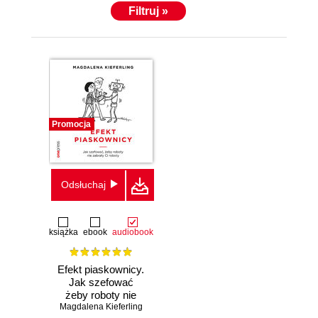
Filtruj »
Promocja
Odsłuchaj
książka
ebook
audiobook
Efekt piaskownicy.
Jak szefować
żeby roboty nie
Magdalena Kieferling
zabrały ci roboty