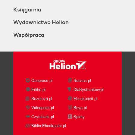
Księgarnia
Wydawnictwo Helion
Współpraca
Onepress.pl
Sensus.pl
Editio.pl
DlaBystrzakow.pl
Bezdroza.pl
Ebookpoint.pl
Videopoint.pl
Beya.pl
Czytalisek.pl
Sploty
Biblio.Ebookpoint.pl