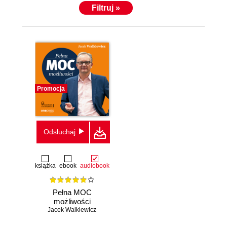
Filtruj »
Promocja
Odsłuchaj
książka
ebook
audiobook
Pełna MOC
możliwości
Jacek Walkiewicz