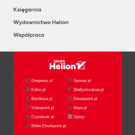
Księgarnia
Wydawnictwo Helion
Współpraca
Onepress.pl
Sensus.pl
Editio.pl
DlaBystrzakow.pl
Bezdroza.pl
Ebookpoint.pl
Videopoint.pl
Beya.pl
Czytalisek.pl
Sploty
Biblio.Ebookpoint.pl