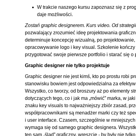
W trakcie naszego kursu zapoznasz się z progr
daje możliwości.
Zostań graphic designerem. Kurs video. Od strategi
pozwalający zrozumieć ideę projektowania graficzne
determinuje koncepcję wizualną, po projektowani
opracowywanie logo i key visual. Szkolenie kończy
przygotować swoje pierwsze portfolio i starać się o
Graphic designer nie tylko projektuje
Graphic designer nie jest kimś, kto po prostu robi 
stanowisku bowiem jest odpowiedzialna za efektyw
Wszystko, co tworzy, od broszury aż po elementy st
dotyczących tego, co i jak ma „mówić” marka, w ja
znaku key visuals to najważniejszy zbiór zasad, pr
współpracownikami są menadżer marki czy też specj
i user interface. Czasem, szczególnie w mniejszyc
wymaga się od samego graphic designera. Wszystko po
ten sam „ślad” graficzny, wreszcie - by były nie ty