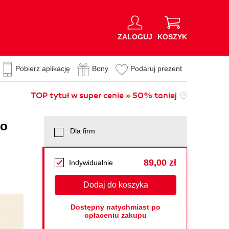
ZALOGUJ
KOSZYK
Pobierz aplikację
Bony
Podaruj prezent
TOP tytuł w super cenie » 50% taniej
go
Dla firm
89,00 zł
Indywidualnie
Dodaj do koszyka
Dostępny natychmiast po
opłaceniu zakupu