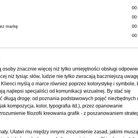
00
00
zez markę
00
00
00
00
k
00
osoby znacznie więcej niż tylko umiejętności obsługi odpowie
00
j niż tysiąc słów, ludzie nie tylko zwracają baczniejszą uwagę
01:
lienci myślą o marce również poprzez kolorystykę i symbole, 
ją najlepsi specjaliści od komunikacji wizualnej. By stać się
00
ść długą drogę: od poznania podstawowych pojęć niezbędnych 
OGLĄDAJ »
00
jak kompozycja, kolor, typografia itd.), przez opanowanie
00
rozumienie filozofii kreowania grafik - z poszanowaniem strateg
00
00
aty. Ułatwi mu między innymi zrozumienie zasad, jakimi muszą