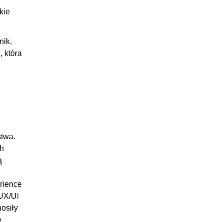
kie
nik,
, która
stwa.
ch
ą
rience
 UX/UI
nosiły
e