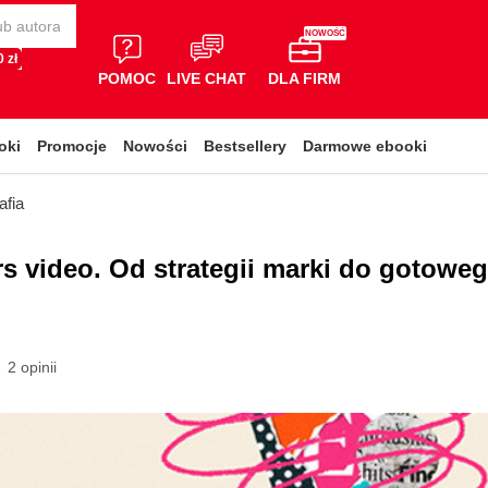
NOWOŚĆ
 zł
POMOC
LIVE CHAT
DLA FIRM
oki
Promocje
Nowości
Bestsellery
Darmowe ebooki
afia
s video. Od strategii marki do gotowe
2 opinii