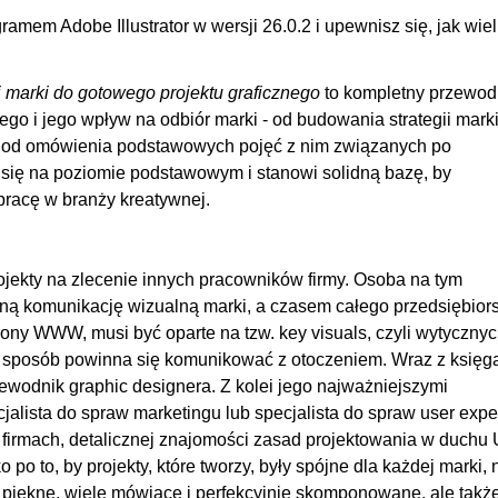
amem Adobe Illustrator w wersji 26.0.2 i upewnisz się, jak wiel
i marki do gotowego projektu graficznego
to kompletny przewod
go i jego wpływ na odbiór marki - od budowania strategii marki
e, od omówienia podstawowych pojęć z nim związanych po
 się na poziomie podstawowym i stanowi solidną bazę, by
 pracę w branży kreatywnej.
projekty na zlecenie innych pracowników firmy. Osoba na tym
ną komunikację wizualną marki, a czasem całego przedsiębior
rony WWW, musi być oparte na tzw. key visuals, czyli wytyczny
ki sposób powinna się komunikować z otoczeniem. Wraz z księg
zewodnik graphic designera. Z kolei jego najważniejszymi
alista do spraw marketingu lub specjalista do spraw user expe
h firmach, detalicznej znajomości zasad projektowania w duchu
 to, by projekty, które tworzy, były spójne dla każdej marki, 
lko piękne, wiele mówiące i perfekcyjnie skomponowane, ale takż