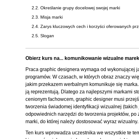
2.2. Określanie grupy docelowej swojej marki
2.3. Misja marki
2.4. Zarys kluczowych cech i korzyści oferowanych pr
2.5. Slogan
2.6. Punkty styku marki
2.7. Storytelling
Obierz kurs na... komunikowanie wizualne mare
2.8. Badanie innych marek
Praca graphic designera wymaga od wykonującej ją 
2.9. Brand experience
programów. W czasach, w których obraz znaczy więce
3. Kreacja
jakim przekazem werbalnym komunikuje się marka. K
ją reprezentują. Dlatego za najlepszymi markami sto
3.1. Kreacja - omówienie
cenionym fachowcem, graphic designer musi przej
3.2. Przedprojektowy wstęp - CMYK a RGB
tworzenia świadomej identyfikacji wizualnej (takich 
3.3. Grafika rastrowa a wektorowa
odpowiednich narzędzi do tworzenia projektów, po z
marki, do której należy dostosować wyraz wizualny.
3.4. Kompozycja
3.5. Skala
Ten kurs wprowadza uczestnika we wszystkie te tem