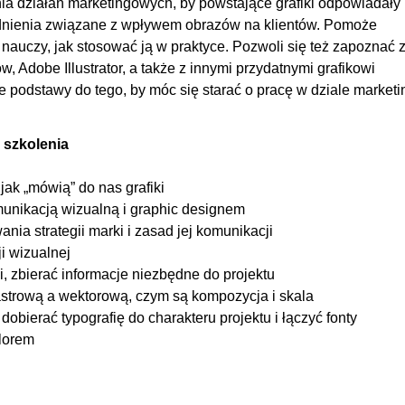
a działań marketingowych, by powstające grafiki odpowiadały
00
gadnienia związane z wpływem obrazów na klientów. Pomoże
00
 nauczy, jak stosować ją w praktyce. Pozwoli się też zapoznać 
00
Adobe Illustrator, a także z innymi przydatnymi grafikowi
00
e podstawy do tego, by móc się starać o pracę w dziale market
00
00
 szkolenia
00
jak „mówią” do nas grafiki
00
nikacją wizualną i graphic designem
ia strategii marki i zasad jej komunikacji
ji wizualnej
, zbierać informacje niezbędne do projektu
rastrową a wektorową, czym są kompozycja i skala
bierać typografię do charakteru projektu i łączyć fonty
lorem