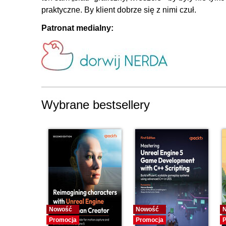
praktyczne. By klient dobrze się z nimi czuł.
Patronat medialny:
Wybrane bestsellery
Nowość
Nowość
Promocja
Promocja
P