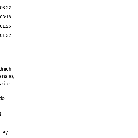
:06:22
:03:18
:01:25
:01:32
:20:59
:06:42
:08:02
dnich
:06:07
 na to,
42:38
które
:00:25
do
:03:37
:04:46
ii
:03:18
:01:55
 się