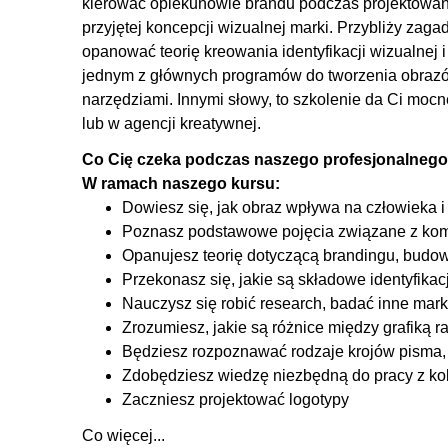
kierować opiekunowie brandu podczas projektowani
3.6. Kolor
przyjętej koncepcji wizualnej marki. Przybliży za
3.7. Typografia
opanować teorię kreowania identyfikacji wizualnej i
3.8. Ogólna koncepcja - research
jednym z głównych programów do tworzenia obrazów, 
3.9. Tworzenie logo - zasady
narzędziami. Innymi słowy, to szkolenie da Ci mocn
lub w agencji kreatywnej.
3.10. Adobe Illustrator - wstęp
3.11. Adobe Illustrator - tworzenie logo
Co Cię czeka podczas naszego profesjonalnego
W ramach naszego kursu:
3.12. Tworzenie Key Visuala
Dowiesz się, jak obraz wpływa na człowieka i 
3.13. Podsumowanie - archwizacja plików
Poznasz podstawowe pojęcia związane z komu
Opanujesz teorię dotyczącą brandingu, budowan
Przekonasz się, jakie są składowe identyfikac
Nauczysz się robić research, badać inne marki
Zrozumiesz, jakie są różnice między grafiką 
Będziesz rozpoznawać rodzaje krojów pisma, do
Zdobędziesz wiedzę niezbędną do pracy z ko
Zaczniesz projektować logotypy
Co więcej...