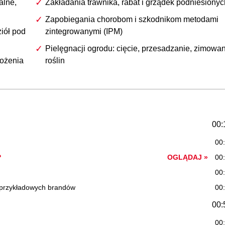
alne,
Zakładania trawnika, rabat i grządek podniesionyc
Zapobiegania chorobom i szkodnikom metodami
ziół pod
zintegrowanymi (IPM)
Pielęgnacji ogrodu: cięcie, przesadzanie, zimowa
wożenia
roślin
00:
00
?
OGLĄDAJ »
00
00
ii przykładowych brandów
00
00:
00