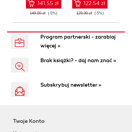
141.55 zł
122.54 zł
149.00 zł
(-5%)
129.00 zł
(-5%)
129.0
Program partnerski - zarabiaj
więcej »
Brak książki? - daj nam znać »
Subskrybuj newsletter »
Twoje Konto