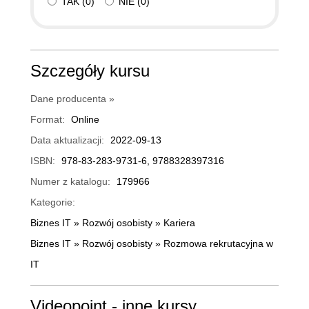
TAK
(
0
)
NIE
(
0
)
Szczegóły kursu
Dane producenta »
Format:
Online
Data aktualizacji:
2022-09-13
ISBN:
978-83-283-9731-6, 9788328397316
Numer z katalogu:
179966
Kategorie:
Biznes IT
»
Rozwój osobisty
»
Kariera
Biznes IT
»
Rozwój osobisty
»
Rozmowa rekrutacyjna w
IT
Videopoint - inne kursy