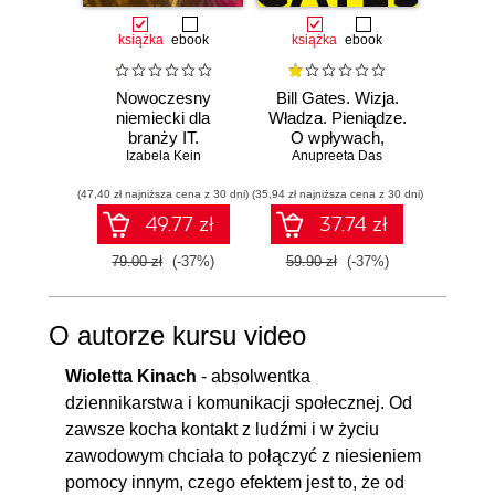
książka
ebook
książka
ebook
książka
e
Nowoczesny
Bill Gates. Wizja.
12 
niemiecki dla
Władza. Pieniądze.
branży IT.
O wpływach,
DOSK
Praktyczne
Izabela Kein
biznesie i tym, co
Anupreeta Das
Jak 
Toma
przykłady i
niejawne
sobą,
(47,40 zł najniższa cena z 30 dni)
ćwiczenia
(35,94 zł najniższa cena z 30 dni)
(35,94 zł naj
zes
c
49.77 zł
37.74 zł
hiper
79.00 zł
(-37%)
59.90 zł
(-37%)
59.90
O autorze kursu video
Wioletta Kinach
- absolwentka
dziennikarstwa i komunikacji społecznej. Od
zawsze kocha kontakt z ludźmi i w życiu
zawodowym chciała to połączyć z niesieniem
pomocy innym, czego efektem jest to, że od