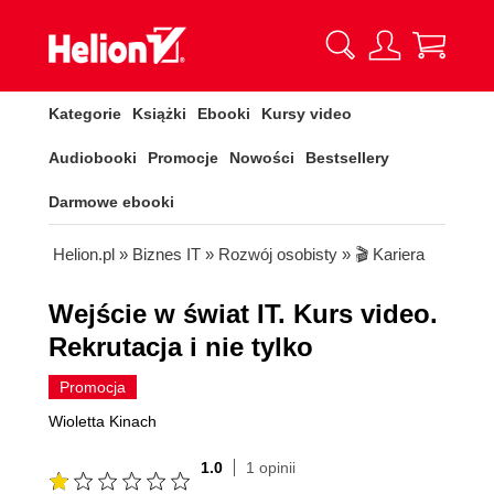
Kategorie
Książki
Ebooki
Kursy video
Audiobooki
Promocje
Nowości
Bestsellery
Darmowe ebooki
Helion.pl
»
Biznes IT
»
Rozwój osobisty
»
🎬 Kariera
Wejście w świat IT. Kurs video.
Rekrutacja i nie tylko
Promocja
Wioletta Kinach
1.0
1 opinii