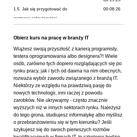
1.5. Jak się przygotować do
00:08:26
rozmowy rekrutacyjnej
1.6. Proces rekrutacji
00:18:06
1.7. Czy studia są potrzebne,
00:04:59
Obierz kurs na pracę w branży IT
by stać się profesjonalistą IT
Wiążesz swoją przyszłość z karierą programisty,
1.8. W jaki sposób
00:04:19
testera oprogramowania albo designera?! Wiele
osób, zarówno tych dopiero rozglądających się po
przeskakiwać na wyższe
rynku pracy, jak i tych od dawna na nim obecnych,
poziomy umiejętności
rozważa wybór zawodu związanego z branżą IT.
1.9. Programista to nie tylko
00:04:38
Niektórzy ze względu na prawdziwą pasję do
programowanie
nowych technologii, inni raczej z powodu
zarobków. Nie ukrywajmy - często znacznie
1.10. Backend developer -
00:04:22
wyższych niż w innych sektorach rynku. Należysz
pierwsze kroki
do tego grona, studiujesz informatykę albo myślisz
1.11. Frontend developer -
00:07:47
o przebranżowieniu się w tym kierunku? Jeśli
pierwsze kroki
szykujesz się do swoich pierwszych rozmów
kwalifikacyjnych w firmach IT, to szkolenie będzie