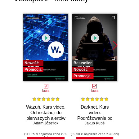
Nowość
Bestseller
Bestselle
Promocja
Nowość
Nowość
Promocja
Promocj
kurs
kurs
Wazuh. Kurs video.
Darknet. Kurs
Metas
Od instalacji do
video.
vid
pierwszych alertów
Podróżowanie po
pene
Adam Józefiok
ciemnej stronie
Jakub Kubś
Ad
ł
sieci
zabe
(111,75 zł najniższa cena z 30
(39,90 zł najniższa cena z 30 dni)
(96,75 zł naj
dni)