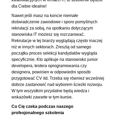
1.12. Software tester -
00:12:42
dla Ciebie idealne!
pierwsze kroki
Nawet jeśli masz na koncie niemałe
1.13. Designer - pierwsze kroki
00:15:02
doświadczenie zawodowe i sporo pomyślnych
1.14. Zakończenie
00:03:49
rekrutacji za sobą, na spotkaniu dotyczącym
stanowiska IT możesz się rozczarować.
Rekrutacje w tej branży wyglądają często inaczej
niż w innych sektorach. Zresztą od samego
początku proces selekcji kandydatów wygląda
specyficznie. Kto aplikuje na stanowisko junior
developera, testera oprogramowania czy
designera, powinien w odpowiedni sposób
przygotować CV itd. Trzeba się również wcześniej
dobrze zastanowić nad wyborem ścieżki rozwoju.
W tym wszystkim przydatne będą wiedza i
wskazówki zawarte w tym kursie.
Co Cię czeka podczas naszego
profesjonalnego szkolenia