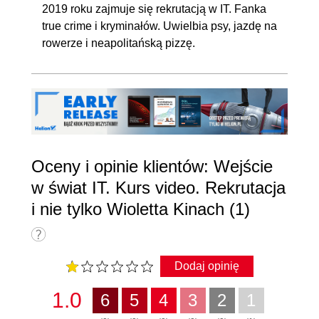
2019 roku zajmuje się rekrutacją w IT. Fanka
true crime i kryminałów. Uwielbia psy, jazdę na
rowerze i neapolitańską pizzę.
Oceny i opinie klientów: Wejście
w świat IT. Kurs video. Rekrutacja
i nie tylko Wioletta Kinach (1)
Dodaj opinię
1.0
6
5
4
3
2
1