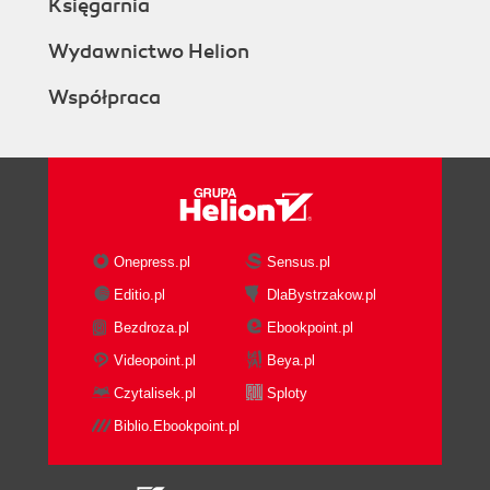
Księgarnia
Wydawnictwo Helion
Współpraca
Onepress.pl
Sensus.pl
Editio.pl
DlaBystrzakow.pl
Bezdroza.pl
Ebookpoint.pl
Videopoint.pl
Beya.pl
Czytalisek.pl
Sploty
Biblio.Ebookpoint.pl