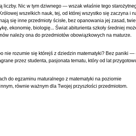
ą liczby. Nic w tym dziwnego — wszak właśnie tego starożytne
Królowej wszelkich nauk, tej, od której wszystko się zaczyna i n
nają się inne przedmioty ścisłe, bez opanowania jej zasad, twi
ykę, ekonomię, biologię... Świat abiturienta szkoły średniej moż
znów należy ona do przedmiotów obowiązkowych na maturze.
o nie rozumie się którejś z dziedzin matematyki? Bez paniki —
rane przez studenta, pasjonata tematu, który od lat przygotow
ach do egzaminu maturalnego z matematyki na poziomie
innym, równie ważnym dla Twojej przyszłości przedmiotom.