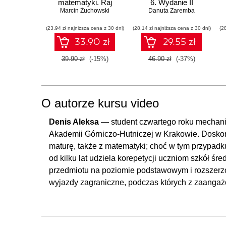
matematyki. Raj
6. Wydanie II
Marcin Żuchowski
Cantora bez
Danuta Zaremba
kalkulatora?
(23,94 zł najniższa cena z 30 dni)
(28,14 zł najniższa cena z 30 dni)
(2
33.90 zł
29.55 zł
39.90 zł
(-15%)
46.90 zł
(-37%)
O autorze kursu video
Denis Aleksa
— student czwartego roku mechanik
Akademii Górniczo-Hutniczej w Krakowie. Doskona
maturę, także z matematyki; choć w tym przypadk
od kilku lat udziela korepetycji uczniom szkół śr
przedmiotu na poziomie podstawowym i rozszerzo
wyjazdy zagraniczne, podczas których z zaangaż