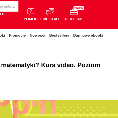
NOWOŚĆ
 zł
POMOC
LIVE CHAT
DLA FIRM
oki
Promocje
Nowości
Bestsellery
Darmowe ebooki
z matematyki? Kurs video. Poziom