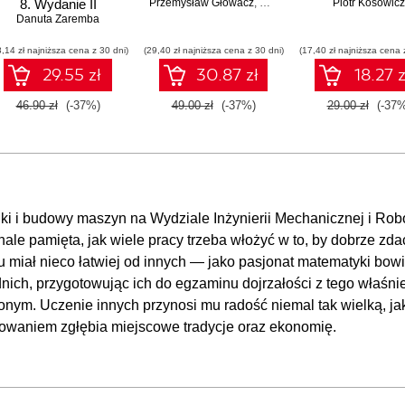
8. Wydanie II
Przemysław Głowacz
,
Waldemar Walczak
Piotr Kosowicz
Danuta Zaremba
8,14 zł najniższa cena z 30 dni)
(29,40 zł najniższa cena z 30 dni)
(17,40 zł najniższa cena 
29.55 zł
30.87 zł
18.27 z
46.90 zł
(-37%)
49.00 zł
(-37%)
29.00 zł
(-37%
i i budowy maszyn na Wydziale Inżynierii Mechanicznej i Rob
le pamięta, jak wiele pracy trzeba włożyć w to, by dobrze zda
u miał nieco łatwiej od innych — jako pasjonat matematyki bow
ednich, przygotowując ich do egzaminu dojrzałości z tego właśni
nym. Uczenie innych przynosi mu radość niemal tak wielką, ja
owaniem zgłębia miejscowe tradycje oraz ekonomię.