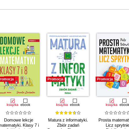
romocja
Promocja
Promocja
książka
ebook
książka
ebook
książka
eboo
Domowe lekcje
Matura z informatyki.
Prosta matemat
matematyki. Klasy 7 i
Zbiór zadań
Licz sprytni