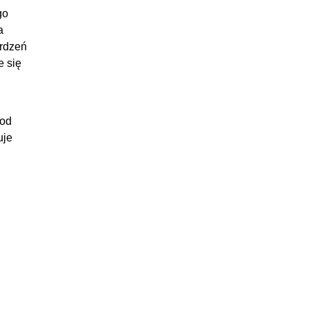
go
a
erdzeń
e się
 od
uje