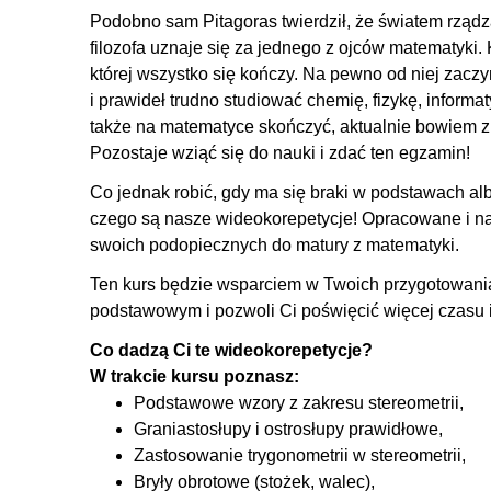
Podobno sam Pitagoras twierdził, że światem rządz
filozofa uznaje się za jednego z ojców matematyki. 
której wszystko się kończy. Na pewno od niej zaczy
i prawideł trudno studiować chemię, fizykę, informat
także na matematyce skończyć, aktualnie bowiem 
Pozostaje wziąć się do nauki i zdać ten egzamin!
Co jednak robić, gdy ma się braki w podstawach alb
czego są nasze wideokorepetycje! Opracowane i nag
swoich podopiecznych do matury z matematyki.
Ten kurs będzie wsparciem w Twoich przygotowani
podstawowym i pozwoli Ci poświęcić więcej czasu 
Co dadzą Ci te wideokorepetycje?
W trakcie kursu poznasz:
Podstawowe wzory z zakresu stereometrii,
Graniastosłupy i ostrosłupy prawidłowe,
Zastosowanie trygonometrii w stereometrii,
Bryły obrotowe (stożek, walec),