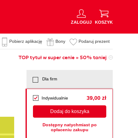
ZALOGUJ
KOSZYK
Pobierz aplikację
Bony
Podaruj prezent
TOP tytuł w super cenie » 50% taniej
Dla firm
39,00 zł
Indywidualnie
Dodaj do koszyka
Dostępny natychmiast po
opłaceniu zakupu