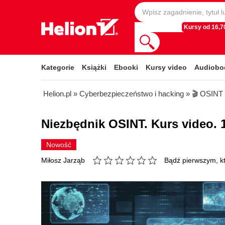
Kursy od 16,70
Kategorie
Książki
Ebooki
Kursy video
Audiobo
Helion.pl
»
Cyberbezpieczeństwo i hacking
»
🎬 OSINT
Niezbędnik OSINT. Kurs video. 1
Nowość
Bądź pierwszym, kt
Miłosz Jarząb