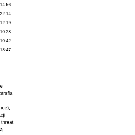
:14:56
:22:14
:12:19
:10:23
:10:42
:13:47
ne
trafią
nce),
cji,
 threat
wą