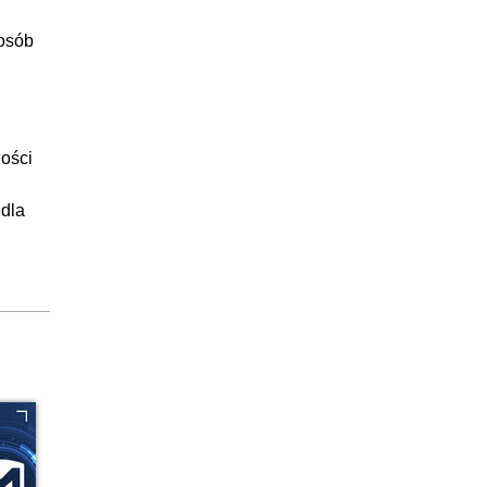
posób
ności
 dla