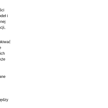
ści
deł i
lnej
cji,
ukiwać
e
ich
kże
dane
iędzy