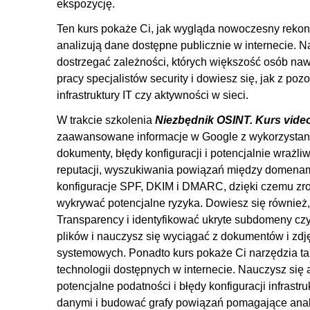
ekspozycję.
Ten kurs pokaże Ci, jak wygląda nowoczesny rekone
analizują dane dostępne publicznie w internecie. Na
dostrzegać zależności, których większość osób na
pracy specjalistów security i dowiesz się, jak z p
infrastruktury IT czy aktywności w sieci.
W trakcie szkolenia
Niezbędnik OSINT. Kurs video.
zaawansowane informacje w Google z wykorzystanie
dokumenty, błędy konfiguracji i potencjalnie wrażl
reputacji, wyszukiwania powiązań między domenami
konfiguracje SPF, DKIM i DMARC, dzięki czemu zroz
wykrywać potencjalne ryzyka. Dowiesz się również, 
Transparency i identyfikować ukryte subdomeny cz
plików i nauczysz się wyciągać z dokumentów i zdję
systemowych. Ponadto kurs pokaże Ci narzędzia ta
technologii dostępnych w internecie. Nauczysz się 
potencjalne podatności i błędy konfiguracji infrastr
danymi i budować grafy powiązań pomagające anali