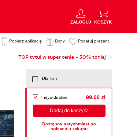
ZALOGUJ
KOSZYK
Pobierz aplikację
Bony
Podaruj prezent
TOP tytuł w super cenie » 50% taniej
Dla firm
99,00 zł
Indywidualnie
Dodaj do koszyka
Dostępny natychmiast po
opłaceniu zakupu