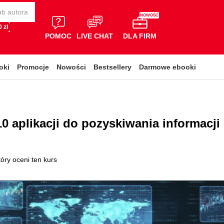
NOWOŚĆ
 zł
POMOC
LIVE CHAT
DLA FIRM
oki
Promocje
Nowości
Bestsellery
Darmowe ebooki
0 aplikacji do pozyskiwania informacji
óry oceni ten kurs