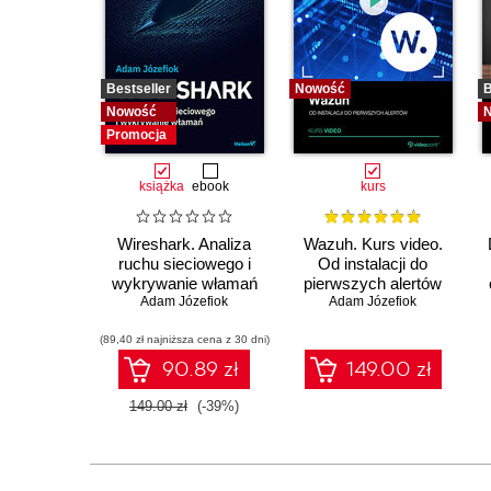
Bestseller
Nowość
B
Nowość
Promocja
książka
ebook
kurs
Wireshark. Analiza
Wazuh. Kurs video.
ruchu sieciowego i
Od instalacji do
wykrywanie włamań
pierwszych alertów
Adam Józefiok
Adam Józefiok
(89,40 zł najniższa cena z 30 dni)
90.89 zł
149.00 zł
149.00 zł
(-39%)