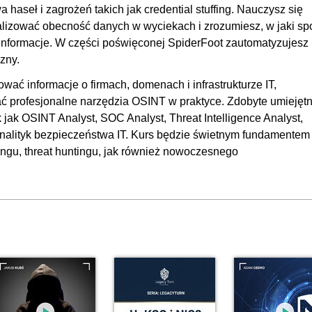
aseł i zagrożeń takich jak credential stuffing. Nauczysz się
alizować obecność danych w wyciekach i zrozumiesz, w jaki s
 informacje. W części poświęconej SpiderFoot zautomatyzujesz
zny.
ać informacje o firmach, domenach i infrastrukturze IT,
ać profesjonalne narzędzia OSINT w praktyce. Zdobyte umiejęt
 jak OSINT Analyst, SOC Analyst, Threat Intelligence Analyst,
 analityk bezpieczeństwa IT. Kurs będzie świetnym fundamentem
ingu, threat huntingu, jak również nowoczesnego