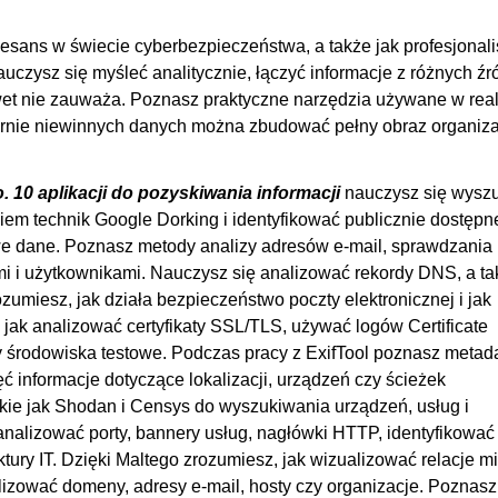
sans w świecie cyberbezpieczeństwa, a także jak profesjonali
uczysz się myśleć analitycznie, łączyć informacje z różnych źró
wet nie zauważa. Poznasz praktyczne narzędzia używane w rea
ozornie niewinnych danych można zbudować pełny obraz organiza
 10 aplikacji do pozyskiwania informacji
nauczysz się wysz
m technik Google Dorking i identyfikować publicznie dostępn
iwe dane. Poznasz metody analizy adresów e-mail, sprawdzania 
 i użytkownikami. Nauczysz się analizować rekordy DNS, a ta
umiesz, jak działa bezpieczeństwo poczty elektronicznej i jak
jak analizować certyfikaty SSL/TLS, używać logów Certificate
y środowiska testowe. Podczas pracy z ExifTool poznasz meta
ć informacje dotyczące lokalizacji, urządzeń czy ścieżek
kie jak Shodan i Censys do wyszukiwania urządzeń, usług i
analizować porty, bannery usług, nagłówki HTTP, identyfikować
uktury IT. Dzięki Maltego zrozumiesz, jak wizualizować relacje m
zować domeny, adresy e-mail, hosty czy organizacje. Poznasz