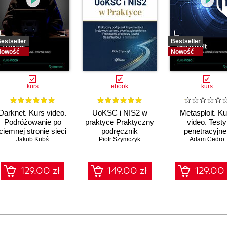
estseller
Bestseller
Nowość
Nowość
kurs
ebook
kurs
Darknet. Kurs video.
UoKSC i NIS2 w
Metasploit. Ku
Podróżowanie po
praktyce Praktyczny
video. Testy
ciemnej stronie sieci
podręcznik
penetracyjne 
Jakub Kubś
implementacji
Piotr Szymczyk
Adam Cedro
łamanie
Krajowego Systemu
zabezpiecze
Cyberbezpieczeństwa
Frameworki,
129.00 zł
149.00 zł
129.00 
procedury, audyt dla
zarządów, IT i
compliance