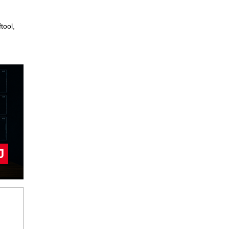
tool,
J