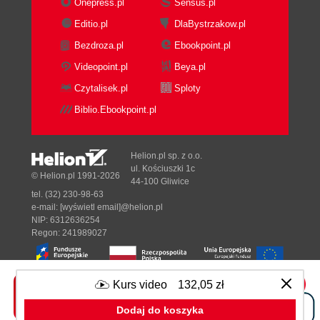
Onepress.pl
Sensus.pl
Editio.pl
DlaBystrzakow.pl
Bezdroza.pl
Ebookpoint.pl
Videopoint.pl
Beya.pl
Czytalisek.pl
Sploty
Biblio.Ebookpoint.pl
Helion.pl sp. z o.o.
ul. Kościuszki 1c
© Helion.pl 1991-2026
44-100 Gliwice
tel. (32) 230-98-63
e-mail:
[wyświetl email]@helion.pl
NIP: 6312636254
Regon: 241989027
Kurs video
132,05 zł
Designed with ♥ by
Tonik.pl
Dodaj do koszyka