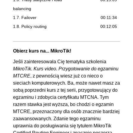
balancing
1.7. Failover
00:11:34
1.8. Policy routing
00:12:05
2. Wirtualne sieci lokalne
00:58:42
2.1. VLAN - wprowadzenie
00:03:30
Obierz kurs na... MikroTik!
2.2. Bridge VLAN
OGLĄDAJ »
Jeśli zainteresowała Cię tematyka szkolenia
00:15:41
MikroTik. Kurs video. Przygotowanie do egzaminu
2.3. Inter-VLAN routing
00:18:08
MTCRE
, z pewnością wiesz już co nieco o
sieciach komputerowych. Ba, może nawet masz za
2.4. VLAN (tag-trunk)
00:11:05
sobą poprzedni kurs z tej serii, przygotowujący do
2.5. Q-in-Q
00:10:18
egzaminu i zdobycia certyfikatu MTCNA. Tym
razem stawka jest wyższa, bo chodzi o egzamin
3. Wirtualna sieć prywatna
01:54:33
MTCRE, przeznaczony dla osób znacznie bardziej
3.1. VPN - rodzaje
00:11:56
zaawansowanych. Zdanie tego egzaminu
3.2. Tunel GRE
00:14:46
uprawnia do posługiwania się tytułem MikroTik
Certified Routing Engineer i znacznie poszerza