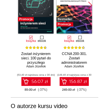
Promocja
Bestseller
Promocj
Promocja
książka
ebook
książka
ebook
ksią
Zostań inżynierem
CCNA 200-301.
Konfig
sieci. 100 pytań do
Zostań
siec
przyszłego
administratorem
urz
Adam Józefiok
sieciowca
Adam Józefiok
sieci
Mikro
Łuka
komputerowych
zaaw
(53,40 zł najniższa cena z 30 dni)
(149,40 zł najniższa cena z 30
Cisco. Wydanie II
(59,40 zł naj
dni)
56.07 zł
156.87 zł
89.00 zł
(-37%)
249.00 zł
(-37%)
99.00
O autorze kursu video