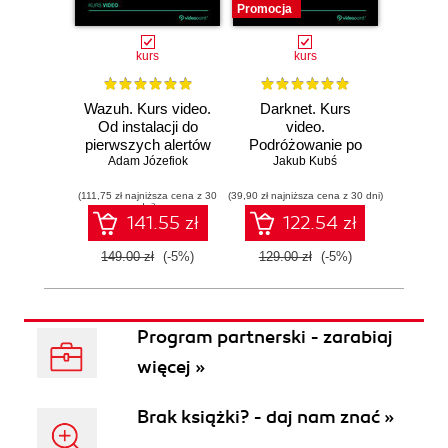
Promocja
Promocj
kurs
kurs
Wazuh. Kurs video.
Darknet. Kurs
Metas
Od instalacji do
video.
vid
pierwszych alertów
Podróżowanie po
pene
Adam Józefiok
ciemnej stronie
Jakub Kubś
Ad
ł
sieci
zabe
(111,75 zł najniższa cena z 30
(39,90 zł najniższa cena z 30 dni)
(96,75 zł naj
dni)
141.55 zł
122.54 zł
149.00 zł
(-5%)
129.00 zł
(-5%)
129.0
Program partnerski - zarabiaj
więcej »
Brak książki? - daj nam znać »