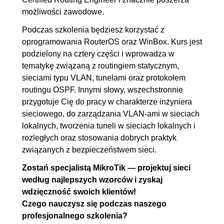
3.3. IP in IP
00:14:15
możliwości zawodowe.
3.4. EoIP
00:16:49
Podczas szkolenia będziesz korzystać z
3.5. PPTP
00:19:46
oprogramowania RouterOS oraz WinBox. Kurs jest
3.6. L2TP/IPsec
00:15:45
podzielony na cztery części i wprowadza w
3.7. OpenVPN
00:21:16
tematykę związaną z routingiem statycznym,
sieciami typu VLAN, tunelami oraz protokołem
4. Protokół OSPF
01:37:36
routingu OSPF. Innymi słowy, wszechstronnie
4.1. OSPF - wprowadzenie
00:11:14
przygotuje Cię do pracy w charakterze inżyniera
4.2. Pakiet Hello
00:23:59
sieciowego, do zarządzania VLAN-ami w sieciach
lokalnych, tworzenia tuneli w sieciach lokalnych i
4.3. Pojedynczy obszar
00:08:41
rozległych oraz stosowania dobrych praktyk
4.4. Wiele obszarów
00:12:54
związanych z bezpieczeństwem sieci.
4.5. Load balancing
00:14:17
Zostań specjalistą MikroTik — projektuj sieci
4.6. Virtual link
00:19:29
według najlepszych wzorców i zyskaj
4.7. Podsumowanie
00:07:02
wdzięczność swoich klientów!
Czego nauczysz się podczas naszego
profesjonalnego szkolenia?