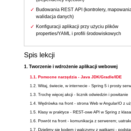
Budowania REST API (kontrolery, mapowania
walidacja danych)
Konfiguracji aplikacji przy użyciu plików
properties/YAML i profili środowiskowych
Spis lekcji
1. Tworzenie i wdrożenie aplikacji webowej
1.1. Pomocne narzędzia - Java JDK/Gradle/IDE
1.2. Witaj, świecie, w internecie - Spring 5 i prosty se
1.3. Trochę więcej akcji - licznik odwiedzin i powitanie
1.4. Wędrówka na front - strona Web w AngularIO z uż
1.5. Klasy w praktyce - REST-owe API w Spring z klas
1.6. Powrót na front - komunikacja z serwerem; uatrak
1.7. Dzielimy się kodem i walczymy z wątkami - podst