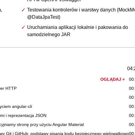
,
Testowania kontrolerów i warstwy danych (MockM
@DataJpaTest)
Uruchamiania aplikacji lokalnie i pakowania do
samodzielnego JAR
04:
OGLĄDAJ »
00
rwer HTTP
00
00
yciem angular-cli
00
ami i reprezentacja JSON
00
cyjniamy stronę przy użyciu Angular Material
00
awy Git i GitHub; podstawy pisania kodu bezpiecznego wielowątkowo
00