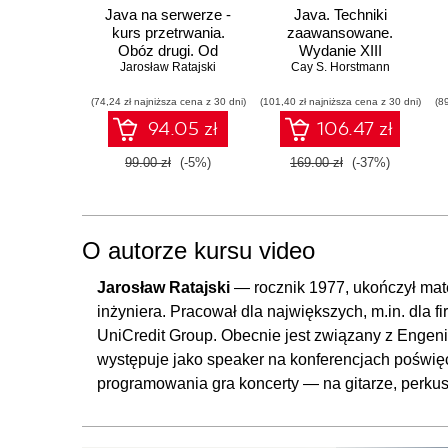
Java na serwerze -
Java. Techniki
kurs przetrwania.
zaawansowane.
Obóz drugi. Od
Wydanie XIII
serwletów do Spring
Jarosław Ratajski
Cay S. Horstmann
Boota
(74,24 zł najniższa cena z 30 dni)
(101,40 zł najniższa cena z 30 dni)
(8
94.05 zł
106.47 zł
99.00 zł
(-5%)
169.00 zł
(-37%)
O autorze kursu video
Jarosław Ratajski
— rocznik 1977, ukończył mate
inżyniera. Pracował dla największych, m.in. dla 
UniCredit Group. Obecnie jest związany z Enge
występuje jako speaker na konferencjach poświ
programowania gra koncerty — na gitarze, perkusj