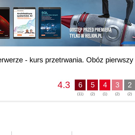
serwerze - kurs przetrwania. Obóz pierwszy
4.3
6
5
4
3
2
(11)
(2)
(1)
(2)
(2)