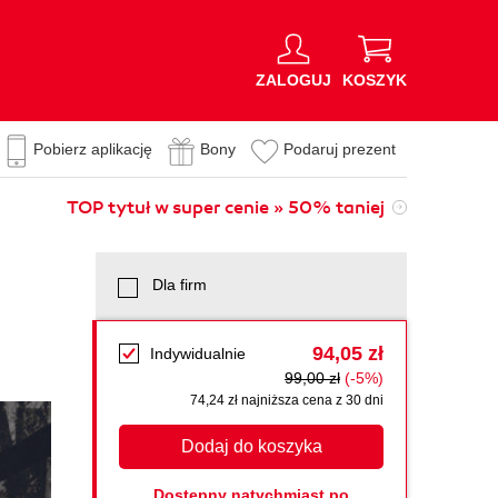
ZALOGUJ
KOSZYK
Pobierz aplikację
Bony
Podaruj prezent
TOP tytuł w super cenie » 50% taniej
Dla firm
94,05 zł
Indywidualnie
99,00 zł
(-5%)
74,24 zł najniższa cena z 30 dni
Dodaj do koszyka
Dostępny natychmiast po