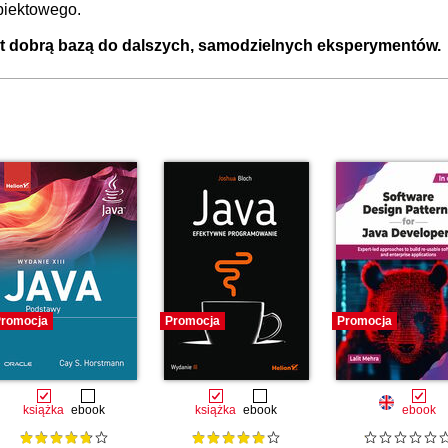
biektowego.
st dobrą bazą do dalszych, samodzielnych eksperymentów.
romocja
Promocja
Promocja
książka
ebook
książka
ebook
ebook