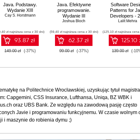
Java. Podstawy.
Java. Efektywne
Software Desi
Wydanie XIII
programowanie.
Patterns for J
Cay S. Horstmann
Wydanie III
Developers - 
Joshua Bloch
Lalit Mehra
Edition
9,40 zł najniższa cena z 30 dni)
(59,40 zł najniższa cena z 30 dni)
(125,10 zł najniższa cena 
93.87 zł
62.37 zł
125.10 
149.00 zł
(-37%)
99.00 zł
(-37%)
139.00 zł
(-10
matykę na Politechnice Wrocławskiej, uzyskując tytuł magistra
firm: Capgemini, CSS Insurance, Lufthansa, Uniqa, BZ WBK i
nius.ch oraz UBS Bank. Ze względu na zawodową pasję często
ęconych Javie i programowaniu funkcyjnemu. W czasie wolnym 
i i maszynie do robienia dymu ;)