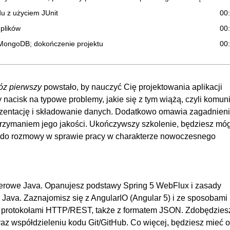
u z użyciem JUnit
00
 plików
00
 MongoDB; dokończenie projektu
00
bóz pierwszy
powstało, by nauczyć Cię projektowania aplikacji
nacisk na typowe problemy, jakie się z tym wiążą, czyli komun
zentację i składowanie danych. Dodatkowo omawia zagadnien
trzymaniem jego jakości. Ukończywszy szkolenie, będziesz móg
ię do rozmowy w sprawie pracy w charakterze nowoczesnego
werowe Java. Opanujesz podstawy Spring 5 WebFlux i zasady
Java. Zaznajomisz się z AngularIO (Angular 5) i ze sposobami
z protokołami HTTP/REST, także z formatem JSON. Zdobędzies
 współdzieleniu kodu Git/GitHub. Co więcej, będziesz mieć o