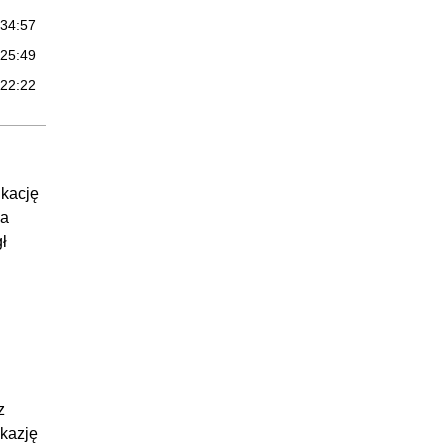
:34:57
:25:49
:22:22
ikację
ia
ł
z
kazję