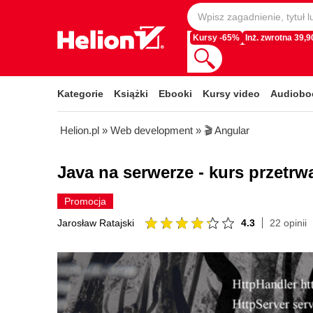
Kursy -65%
Inż. zwrotna 39,90
Kategorie
Książki
Ebooki
Kursy video
Audiobo
Helion.pl
»
Web development
»
🎬 Angular
Java na serwerze - kurs przetrw
Promocja
4.3
22 opinii
Jarosław Ratajski