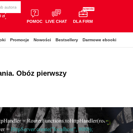
NOWOŚĆ
 zł
POMOC
LIVE CHAT
DLA FIRM
oki
Promocje
Nowości
Bestsellery
Darmowe ebooki
ania. Obóz pierwszy