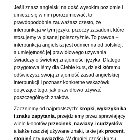
wielokropek, ukośnik, asterysk,
Jeśli znasz angielski na dość wysokim poziomie i
symbole matematyczne,
umiesz się w nim porozumiewać, to
małpa, kratka i podłoga
prawdopodobnie zauważasz często, że
2.8. Pisownia wielką i małą
00:05:34
interpunkcja w tym języku przeczy zasadom, które
stosujemy w pisanej polszczyźnie. To prawda –
literą
interpunkcja angielska jest odmienna od polskiej,
3. Zagwozdki interpunkcyjne
00:12:34
a umiejętność jej prawidłowego używania
świadczy o świetnej znajomości języka. Dlatego
3.1. Zapis dat
00:00:42
przygotowaliśmy dla Ciebie kurs, dzięki któremu
3.2. Skróty
00:03:24
odświeżysz swoją znajomość zasad angielskiej
3.3. Dzielenie wyrazów
00:01:56
interpunkcji i poznasz konkretne wskazówki
dotyczące tego, jak prawidłowo używać
3.4. Zapis dziesiętny i
00:00:53
poszczególnych znaków.
oddzielanie tysięcy
Zaczniemy od najprostszych:
kropki, wykrzyknika
3.5. Comma splice i fused
00:01:29
i znaku zapytania
, przejdziemy przez sprawiający
sentence
wiele kłopotów
przecinek, nawiasy i cudzysłów
,
3.6. Oxford comma
00:04:10
a także rzadziej używane znaki, takie jak
procent,
stopień
czy
gwiazdka
. W drugiej części kursu