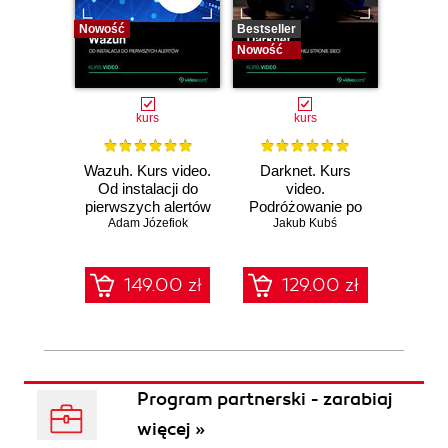
Nowość
Bestseller
Bestselle
Nowość
Nowość
kurs
kurs
Wazuh. Kurs video.
Darknet. Kurs
Metas
Od instalacji do
video.
vid
pierwszych alertów
Podróżowanie po
pene
Adam Józefiok
ciemnej stronie
Jakub Kubś
Ad
ł
sieci
zabe
149.00 zł
129.00 zł
1
Program partnerski - zarabiaj
więcej »