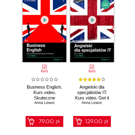
kurs
kurs
Business English.
Angielski dla
Angi
Kurs video.
specjalistów IT.
specj
Skuteczne
Kurs video. Get it
Kur
negocjacje w
Anna Lewoc
Anna Lewoc
right!
Swobod
An
pigułce
się
79.00 zł
129.00 zł
1