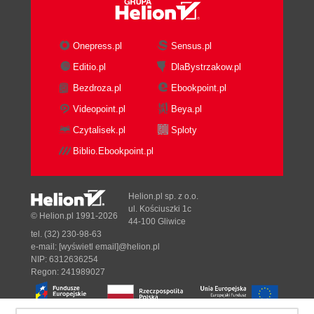
Onepress.pl
Sensus.pl
Editio.pl
DlaBystrzakow.pl
Bezdroza.pl
Ebookpoint.pl
Videopoint.pl
Beya.pl
Czytalisek.pl
Sploty
Biblio.Ebookpoint.pl
Helion.pl sp. z o.o.
ul. Kościuszki 1c
© Helion.pl 1991-2026
44-100 Gliwice
tel. (32) 230-98-63
e-mail:
[wyświetl email]@helion.pl
NIP: 6312636254
Regon: 241989027