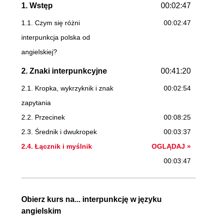
1. Wstęp
00:02:47
1.1. Czym się różni
00:02:47
interpunkcja polska od
angielskiej?
2. Znaki interpunkcyjne
00:41:20
2.1. Kropka, wykrzyknik i znak
00:02:54
zapytania
2.2. Przecinek
00:08:25
2.3. Średnik i dwukropek
00:03:37
2.4. Łącznik i myślnik
OGLĄDAJ »
00:03:47
2.5. Apostrof
00:02:57
2.6. Cudzysłów i nawias
00:07:50
Obierz kurs na... interpunkcję w języku
2.7. Rzadsze znaki -
00:06:16
angielskim