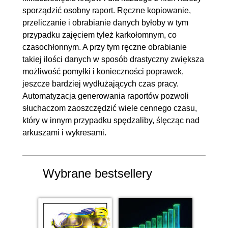
sporządzić osobny raport. Ręczne kopiowanie,
raportach za pomocą VBA w
przeliczanie i obrabianie danych byłoby w tym
nowych plikach PowerPoint
przypadku zajęciem tyleż karkołomnym, co
7.9. Podpięcie procedury pod
00:02:39
czasochłonnym. A przy tym ręczne obrabianie
przycisk
takiej ilości danych w sposób drastyczny zwiększa
możliwość pomyłki i konieczności poprawek,
8. Sprawdzenie wyników i wnioski
00:08:32
jeszcze bardziej wydłużających czas pracy.
8.1. Sprawdzenie
00:08:32
Automatyzacja generowania raportów pozwoli
słuchaczom zaoszczędzić wiele cennego czasu,
9. Podsumowanie
00:22:52
który w innym przypadku spędzaliby, ślęcząc nad
arkuszami i wykresami.
9.1. Zakończenie i wskazówki
00:02:55
9.2. Dodatek: Obiekt ADODB
00:19:57
(Recordset) - wysyłanie
Wybrane bestsellery
zapytania SQL jako string do
bazy danych