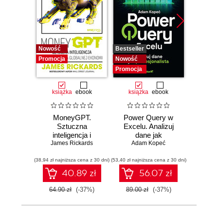
Nowość
Bestseller
Nowość
Promocja
Nowość
Promocja
książka
ebook
książka
ebook
MoneyGPT.
Power Query w
Power 
Sztuczna
Excelu. Analizuj
video
inteligencja i
dane jak
d
zagrożenie dla
James Rickards
profesjonalista
Adam Kopeć
profe
Ad
globalnej ekonomii
(38,94 zł najniższa cena z 30 dni)
(53,40 zł najniższa cena z 30 dni)
40.89 zł
56.07 zł
2
64.90 zł
(-37%)
89.00 zł
(-37%)