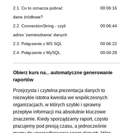
2.1. Co to oznacza pobrać
00:06:16
dane źródłowe?
2.2. ConnectionString - czyli
00:06:44
adres 'zamieszkania' danych
2.3. Połączenie z MS SQL
00:06:22
2.4. Połączenie z MySQL
00:04:28
2.5. Połączenie z Accessem
00:03:21
2.6. Połączenie z Excelem
00:02:43
Obierz kurs na... automatyczne generowanie
2.7. Pobranie danych z pliku
00:04:14
raportów
tekstowego/CSV
Przejrzysta i czytelna prezentacja danych to
2.8. Połączenie ze stroną
OGLĄDAJ »
niezwykle istotna kwestia we współczesnych
organizacjach, w których szybki i sprawny
WWW
00:03:43
przepływ informacji ma absolutnie kluczowe
3. SQL Server - przygotowanie
00:58:11
znaczenie. Kiedy sporządzamy raport, często
pracujemy pod presją czasu, a jednocześnie
odpowiednich danych