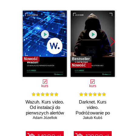
Nowość
Bestseller
Bestselle
Nowość
Nowość
kurs
kurs
Wazuh. Kurs video.
Darknet. Kurs
Metas
Od instalacji do
video.
vid
pierwszych alertów
Podróżowanie po
pene
Adam Józefiok
ciemnej stronie
Jakub Kubś
Ad
ł
sieci
zabe