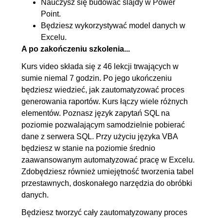
Nauczysz się budować slajdy w Power
5.4. Pętle
00:11:42
Point.
5.5. Obiekty i kolekcje w Excelu
00:19:40
Będziesz wykorzystywać model danych w
Excelu.
5.6. ThisWorkbook i Active...
00:08:10
A po zakończeniu szkolenia...
5.7. Pętla For Each i zmienne
00:11:32
Kurs video składa się z 46 lekcji trwających w
obiektowe
sumie niemal 7 godzin. Po jego ukończeniu
6. Raport w PowerPoincie
00:47:27
będziesz wiedzieć, jak zautomatyzować proces
generowania raportów. Kurs łączy wiele różnych
6.1. Budujemy układ slajdów ze
00:07:11
elementów. Poznasz język zapytań SQL na
statycznymi elementami
poziomie pozwalającym samodzielnie pobierać
6.2. Linki - co to jest?
00:05:39
dane z serwera SQL. Przy użyciu języka VBA
6.3. Podłączenie linków z
00:11:03
będziesz w stanie na poziomie średnio
zaawansowanym automatyzować pracę w Excelu.
Excela (raportu)
Zdobędziesz również umiejętność tworzenia tabel
6.4. Manipulacja linkami - VBA
00:17:23
przestawnych, doskonałego narzędzia do obróbki
6.5. Nadawanie nazw slajdom i
00:06:11
danych.
obiektom - VBA
Będziesz tworzyć cały zautomatyzowany proces