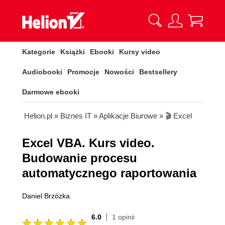
Kategorie
Książki
Ebooki
Kursy video
Audiobooki
Promocje
Nowości
Bestsellery
Darmowe ebooki
Helion.pl
»
Biznes IT
»
Aplikacje Biurowe
»
🎬 Excel
Excel VBA. Kurs video.
Budowanie procesu
automatycznego raportowania
Daniel Brzózka
6.0
1 opinii