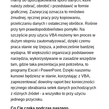
mamy do uporządkowania sporo danych, które
3.1. Wstęp do MS SQL Server
00:09:44
należy zebrać, obrobić i przedstawić w formie
3.2. Klauzula SELECT i FROM
00:11:10
graficznej. Zazwyczaj oznacza to mnóstwo
żmudnej, ręcznej pracy przy kopiowaniu,
3.3. Klauzula WHERE
00:16:18
przeliczaniu danych i ostatecznej obróbce. Rośnie
3.4. Klauzula GROUP BY
00:15:15
przy tym prawdopodobieństwo pomyłki. Na
3.5. Widoki - co zrobić, gdy nie
00:05:44
szczęście przy użyciu VBA możemy ten proces w
znamy dobrze SQL-a?
dużym stopniu zautomatyzować, dzięki czemu
praca stanie się lżejsza, a jednocześnie bardziej
4. Pobieramy dane źródłowe
01:20:14
wydajna. W większości organizacji podstawowe
(Access) do Excela
narzędzia, wykorzystywane w zasadzie wszędzie
tam, gdzie taka prezentacja jest potrzebna, to
4.1. Data Model - miejsce
00:02:54
programy Excel i PowerPoint. Dzięki naszemu
naszych danych źródłowych
kursowi będziesz w stanie, korzystając z VBA,
4.2. Tabele przestawne -
OGLĄDAJ »
zaprezentować dowolny raport bez konieczności
wstęp
00:14:16
ręcznego obrabiania setek danych pochodzących
z różnych źródeł - a wszystko to przy użyciu
4.3. Tabela przestawna - dane
00:09:45
jednego przycisku.
z data model
Co Cię czeka podczas naszego