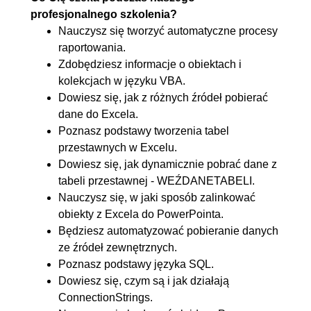
4.4. Funkcja WEŹDANETABELI
00:13:09
profesjonalnego szkolenia?
oraz adres bezwzględny i
Nauczysz się tworzyć automatyczne procesy
względny
raportowania.
4.5. Przygotowanie raportu -
00:16:52
Zdobędziesz informacje o obiektach i
kolekcjach w języku VBA.
budowanie tabeli z danymi
Dowiesz się, jak z różnych źródeł pobierać
4.6. Przygotowanie raportu -
00:11:26
dane do Excela.
wykres
Poznasz podstawy tworzenia tabel
4.7. Nazwy zakresów dla
00:07:21
przestawnych w Excelu.
Dowiesz się, jak dynamicznie pobrać dane z
elementów raportu
tabeli przestawnej - WEŹDANETABELI.
4.8. Przygotowanie listy krajów
00:04:31
Nauczysz się, w jaki sposób zalinkować
obiekty z Excela do PowerPointa.
5. Automatyzujemy raport w Excelu
01:24:22
Będziesz automatyzować pobieranie danych
(VBA)
ze źródeł zewnętrznych.
5.1. Wstęp do VBA
00:13:34
Poznasz podstawy języka SQL.
Dowiesz się, czym są i jak działają
5.2. Zmienne
00:11:13
ConnectionStrings.
5.3. Instrukcja IF
00:08:31