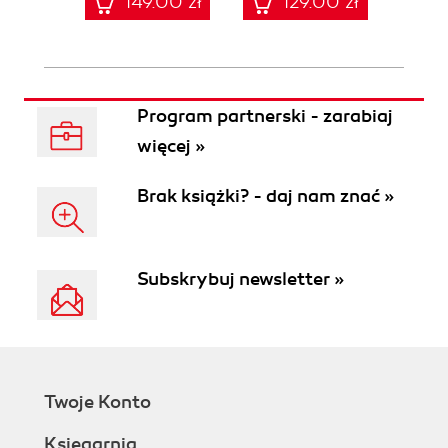
149.00 zł
129.00 zł
1
Program partnerski - zarabiaj
więcej »
Brak książki? - daj nam znać »
Subskrybuj newsletter »
Twoje Konto
Księgarnia