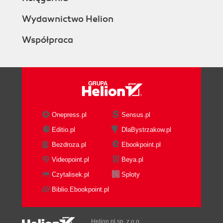
Wydawnictwo Helion
Współpraca
Onepress.pl
Sensus.pl
Editio.pl
DlaBystrzakow.pl
Bezdroza.pl
Ebookpoint.pl
Videopoint.pl
Beya.pl
Czytalisek.pl
Sploty
Biblio.Ebookpoint.pl
Helion.pl sp. z o.o.