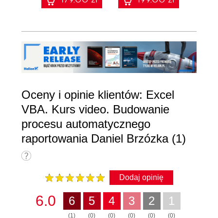
Oceny i opinie klientów: Excel
VBA. Kurs video. Budowanie
procesu automatycznego
raportowania Daniel Brzózka (1)
Dodaj opinię
6.0
6
5
4
3
2
1
(1)
(0)
(0)
(0)
(0)
(0)