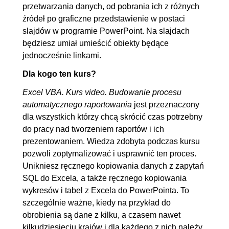
przetwarzania danych, od pobrania ich z różnych
7. Ponownie Excel - tworzymy
01:15:18
źródeł po graficzne przedstawienie w postaci
procedurę do generowania raportów
slajdów w programie PowerPoint. Na slajdach
7.1. Odświeżenie danych
00:02:30
będziesz umiał umieścić obiekty będące
jednocześnie linkami.
źródłowych przed generacją
7.2. Pętla po krajach
00:09:11
Dla kogo ten kurs?
7.3. Utworzenie raportu w
00:05:44
Excel VBA. Kurs video. Budowanie procesu
nowym pliku Excel -
automatycznego raportowania
jest przeznaczony
dla wszystkich którzy chcą skrócić czas potrzebny
przygotowanie parametrów
do pracy nad tworzeniem raportów i ich
7.4. Utworzenie raportu w
00:16:55
prezentowaniem. Wiedza zdobyta podczas kursu
nowym pliku Excel - VBA
pozwoli zoptymalizować i usprawnić ten proces.
7.5. Optymalizacja VBA
00:04:22
Unikniesz ręcznego kopiowania danych z zapytań
SQL do Excela, a także ręcznego kopiowania
7.6. Utworzenie raportu w
00:14:42
wykresów i tabel z Excela do PowerPointa. To
nowym pliku PowerPoint - VBA
szczególnie ważne, kiedy na przykład do
7.7. Naprawiamy własny błąd
00:07:25
obrobienia są dane z kilku, a czasem nawet
7.8. Rozmiary obiektów w
00:11:50
kilkudziesięciu krajów i dla każdego z nich należy