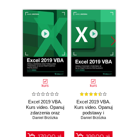
kurs
kurs
Excel 2019 VBA.
Excel 2019 VBA.
Excel
Kurs video. Opanuj
Kurs video. Opanuj
vide
zdarzenia oraz
podstawy i
pierw
Daniel Brzózka
formularze i
przećwicz je na 50
Daniel Brzózka
Dani
przećwicz je na 50
praktycznych
praktycznych
przykładach
przykładach
179.00 zł
199.00 zł