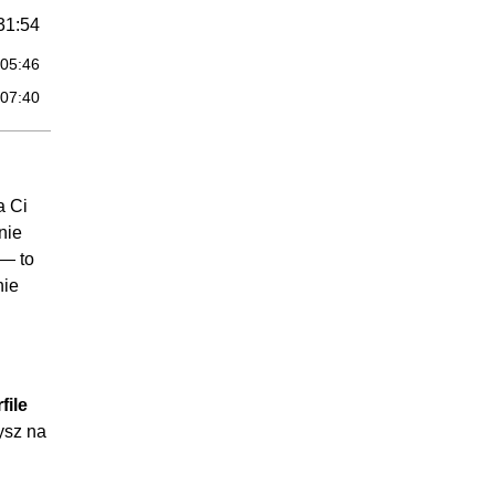
31:54
:05:46
:07:40
:09:05
:03:40
:05:43
a Ci
nie
29:03
 — to
:07:34
nie
:05:22
:09:22
:06:45
file
40:29
ysz na
:05:12
:02:42