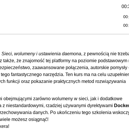
00:
00
00
00
00
00
. Sieci, wolumeny i ustawienia daemona
, z pewnością nie trzeb
sz także, że znajomość tej platformy na poziomie podstawowym 
00:
. Bezpieczeństwo, zaawansowane połączenia, autorskie pomysły
00
tego fantastycznego narzędzia. Ten kurs ma na celu uzupełnie
00
h funkcji oraz pokazanie praktycznych metod rozwiązywania
00
00
mi obejmującymi zarówno wolumeny w sieci, jak i dodatkowe
 z niestandardowymi, rzadziej używanymi dyrektywami
Docker
00:
ów przechowywania danych. Po ukończeniu tego szkolenia wskocz
00
wiele możesz osiągnąć!
kera!
00