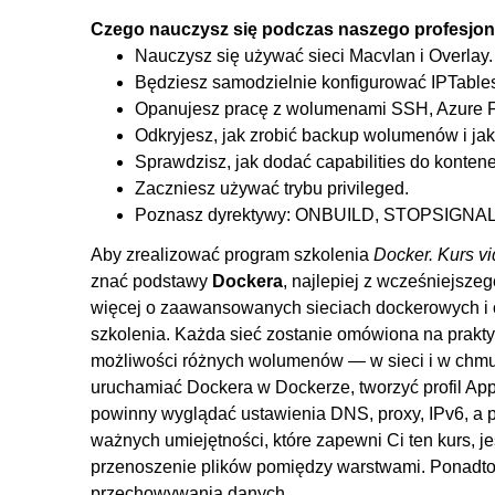
5.3. Docker gniazdo TCP
Czego nauczysz się podczas naszego profesjon
5.4. Połączenie TLS
Nauczysz się używać sieci Macvlan i Overlay.
Będziesz samodzielnie konfigurować IPTable
5.5. Log-driver
Opanujesz pracę z wolumenami SSH, Azure Fi
5.6. DNS
Odkryjesz, jak zrobić backup wolumenów i jak 
5.7. Proxy
Sprawdzisz, jak dodać capabilities do kontene
5.8. Live-restore kontenerów
Zaczniesz używać trybu privileged.
Poznasz dyrektywy: ONBUILD, STOPSIGN
5.9. IPv6
Aby zrealizować program szkolenia
Docker. Kurs v
6. Dodatkowe dyrektywy budowania obrazów
znać podstawy
Dockera
, najlepiej z wcześniejsze
6.1. Multietapowe budowanie
więcej o zaawansowanych sieciach dockerowych i o
6.2. Dyrektywa ONBUILD
szkolenia. Każda sieć zostanie omówiona na prakt
możliwości różnych wolumenów — w sieci i w chmu
6.3. Dyrektywa STOPSIGNAL
uruchamiać Dockera w Dockerze, tworzyć profil App
6.4. Dyrektywa HEALTHCHECK
powinny wyglądać ustawienia DNS, proxy, IPv6, a 
6.5. .dockerignore
ważnych umiejętności, które zapewni Ci ten kurs, j
przenoszenie plików pomiędzy warstwami. Ponadto
7. Sterowniki przechowywania danych
przechowywania danych.