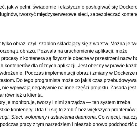
00
ć, jak w pełni, świadomie i elastycznie posługiwać się Docker
00
luginów, tworzyć międzyserwerowe sieci, zabezpieczać kontene
00
00
00
tylko obraz, czyli szablon składający się z warstw. Można je tw
worzoną z obrazu. Pozwala na uruchomienie aplikacji, może
 procesy z kontenera są fizycznie obecne w przestrzeni nazw h
ch kontenerów dla różnych aplikacji. Jest obecny w prawie każ
 wdrożenie. Podczas implementacji obraz i zmiany w Dockerze
i testom. Do tego programista może co jakiś czas przebudowywa
, nie wpływają negatywnie na inne części projektu. Zasada jest 
ał również u klienta.
tóry je monitoruje, tworzy i nimi zarządza — ten system trzeba
stkie kontenery. Uda Ci się to zrobić bez większych problemów
drugi. Sieci, wolumeny i ustawienia daemona
. Co więcej, naucz
 podczas pracy z tym narzędziem i nieszablonowo podchodzić 