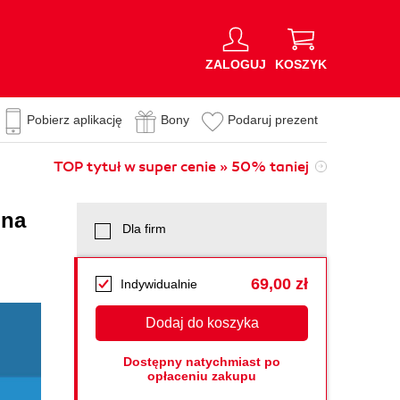
ZALOGUJ
KOSZYK
Pobierz aplikację
Bony
Podaruj prezent
TOP tytuł w super cenie » 50% taniej
ona
Dla firm
69,00 zł
Indywidualnie
Dodaj do koszyka
Dostępny natychmiast po
opłaceniu zakupu