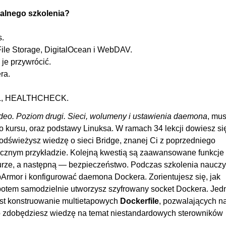
00
alnego szkolenia?
00
s.
OGLĄDAJ »
00
le Storage, DigitalOcean i WebDAV.
00
je przywrócić.
00
ra.
00
AL, HEALTHCHECK.
00
ideo. Poziom drugi. Sieci, wolumeny i ustawienia daemona
, mus
00:
go kursu, oraz podstawy Linuksa. W ramach 34 lekcji dowiesz si
00
dświeżysz wiedzę o sieci Bridge, znanej Ci z poprzedniego
00
ycznym przykładzie. Kolejną kwestią są zaawansowane funkcje 
rze, a następną — bezpieczeństwo. Podczas szkolenia nauczy
OGLĄDAJ »
00
Armor i konfigurować daemona Dockera. Zorientujesz się, jak
00
potem samodzielnie utworzysz szyfrowany socket Dockera. Jed
00
est konstruowanie multietapowych
Dockerfile
, pozwalających n
 zdobędziesz wiedzę na temat niestandardowych sterowników
00: