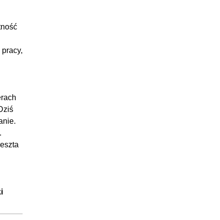
tność
 pracy,
erach
Dziś
anie.
.
reszta
i