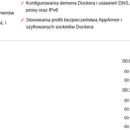
Konfigurowania demona Dockera i ustawień DNS,
proxy oraz IPv6
umenów
Stosowania profili bezpieczeństwa AppArmor i
L i
szyfrowanych socketów Dockera
00:
00
00
00:
00
00
00
00