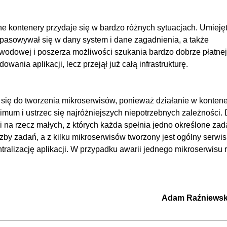
ne kontenery przydaje się w bardzo różnych sytuacjach. Umieję
 wpasowywał się w dany system i dane zagadnienia, a także
zawodowej i poszerza możliwości szukania bardzo dobrze płatnej
owania aplikacji, lecz przejął już całą infrastrukturę.
się do tworzenia mikroserwisów, ponieważ działanie w konten
um i ustrzec się najróżniejszych niepotrzebnych zależności. 
i na rzecz małych, z których każda spełnia jedno określone zad
by zadań, a z kilku mikroserwisów tworzony jest ogólny serwis
tralizację aplikacji. W przypadku awarii jednego mikroserwisu 
Adam Raźniewsk