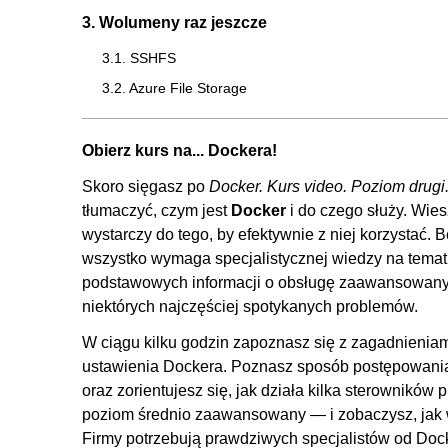
3. Wolumeny raz jeszcze
3.1. SSHFS
3.2. Azure File Storage
3.3. DigitalOcean Block Storage
3.4. Montowanie davfs2
Obierz kurs na... Dockera!
3.5. Backup i przywracanie
Skoro sięgasz po
Docker. Kurs video. Poziom drugi
tłumaczyć, czym jest
Docker
i do czego służy. Wie
4. Bezpieczeństwo
wystarczy do tego, by efektywnie z niej korzystać
4.1. Dostęp do kernela - capabilities
wszystko wymaga specjalistycznej wiedzy na temat 
4.2. Tryb privileged kontenera
podstawowych informacji o obsługę zaawansowanyc
niektórych najczęściej spotykanych problemów.
4.3. Docker w Dockerze
4.4. AppArmor
W ciągu kilku godzin zapoznasz się z zagadnienia
ustawienia Dockera. Poznasz sposób postępowania
5. Ustawienia systemu Docker
oraz zorientujesz się, jak działa kilka sterownik
5.1. Konfiguracja systemd
poziom średnio zaawansowany — i zobaczysz, jak 
Firmy potrzebują prawdziwych specjalistów od Doc
5.2. Konfiguracja daemon.json