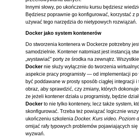
7.1. Sterownik przechowywania danych
Innymi słowy, po ukończeniu kursu będziesz wiedzie
7.2. AUFS
Będziesz poprawnie go konfigurować, korzystać z p
używać tego narzędzia do nietypowych rozwiązań.
7.3. devicemapper
7.4. overlay2
Docker jako system kontenerów
7.5. vfs
Do stworzenia kontenera w Dockerze potrzebny jest 
samodzielnie. Kontener natomiast jest instancją st
„wystawiać” porty ze środka na zewnątrz. Wszystkie
Docker
nie służy wyłącznie do tworzenia wirtualny
aspekcie pracy programisty — od implementacji po
być poddawane w prosty sposób ciągłej integracji 
obraz, aby sprawdzić, czy zmiany, których dokonuje
że jeżeli kontener działa u programisty, będzie dział
Docker
to nie tylko kontenery, lecz także system, k
skonfigurować. Trzeba też powiązać logicznie wszy
ukończeniu szkolenia
Docker. Kurs video. Poziom 
omijać rafy typowych problemów pojawiających się
wyzwań.