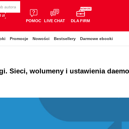
NOWOŚĆ
 zł
POMOC
LIVE CHAT
DLA FIRM
oki
Promocje
Nowości
Bestsellery
Darmowe ebooki
gi. Sieci, wolumeny i ustawienia daem