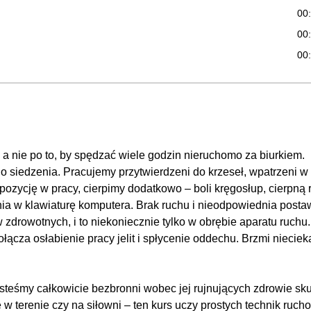
00
00
00
00
00
00
00
 a nie po to, by spędzać wiele godzin nieruchomo za biurkiem.
00
o siedzenia. Pracujemy przytwierdzeni do krzeseł, wpatrzeni w
00
pozycję w pracy, cierpimy dodatkowo – boli kręgosłup, cierpną 
00:
ia w klawiaturę komputera. Brak ruchu i nieodpowiednia posta
zdrowotnych, i to niekoniecznie tylko w obrębie aparatu ruchu
k dopasować
00
łącza osłabienie pracy jelit i spłycenie oddechu. Brzmi nieciek
a?
00
esteśmy całkowicie bezbronni wobec jej rujnujących zdrowie sk
w terenie czy na siłowni – ten kurs uczy prostych technik ruch