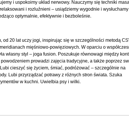
rujemy i uspokoimy układ nerwowy. Nauczymy się techniki mas
zrelaksowani i rozluźnieni – usiądziemy wygodnie i wysłuchamy
iedząco optymalnie, efektywnie i bezboleśnie.
od 20 lat uczy jogi, inspirując się w szczególności metodą C
a meridianach mięśniowo-powięziowych. W oparciu o współcze
ła własny styl – joga fusion. Poszukuje równowagi między kont
Z powodzeniem prowadzi zajęcia tradycyjne, a także poprzez sw
Lubi cieszyć się życiem, śmiać, podróżować – szczególnie na
dy. Lubi przyrządzać potrawy z różnych stron świata. Szuka
ymentów w kuchni. Uwielbia psy i wilki.