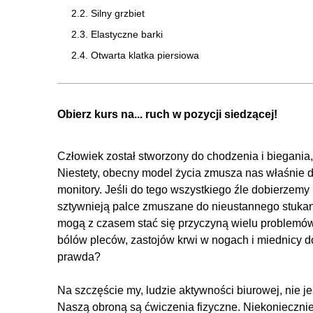
2.2. Silny grzbiet
2.3. Elastyczne barki
2.4. Otwarta klatka piersiowa
2.5. Elastyczność nóg i bioder
2.6. Wzmocnienie mięśni głębokich
Obierz kurs na... ruch w pozycji siedzącej!
2.7. Relaks dla zmęczonych pleców
2.8. Regeneracja i wyciszenie układu nerwowego
Człowiek został stworzony do chodzenia i biegania,
2.9. Masaż powięziowy tyłu ciała z piłeczką
Niestety, obecny model życia zmusza nas właśnie d
2.10. Masaż powięziowy przodu ciała z piłeczką
monitory. Jeśli do tego wszystkiego źle dobierzemy 
3. Porady fizjoterapeuty
sztywnieją palce zmuszane do nieustannego stukan
mogą z czasem stać się przyczyną wielu problemów 
3.1. Co to znaczy siedzieć prosto? Miejsce pracy - ja
bólów pleców, zastojów krwi w nogach i miednicy do
3.2. siedzenie i ustawienie komputera do swojego ciał
prawda?
Na szczęście my, ludzie aktywności biurowej, nie j
Naszą obroną są ćwiczenia fizyczne. Niekoniecznie 