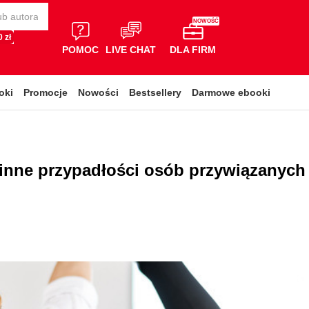
NOWOŚĆ
 zł
POMOC
LIVE CHAT
DLA FIRM
oki
Promocje
Nowości
Bestsellery
Darmowe ebooki
 inne przypadłości osób przywiązanych