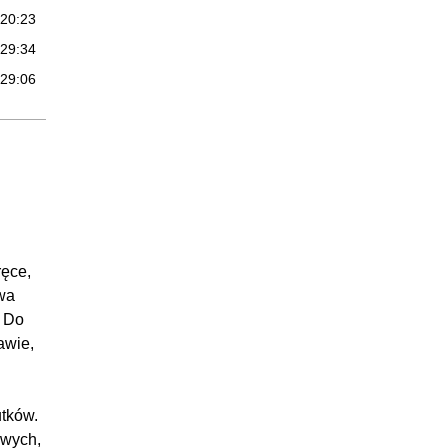
:20:23
:29:34
:29:06
:26:43
:27:51
:23:26
:25:29
:25:20
:20:22
ręce,
15:39
wa
. Do
:10:09
awie,
:05:30
utków.
owych,