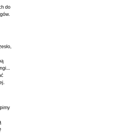
ch do
ngów.
zesło,
bą
gi...
ać
ej.
upimy
ą
ę