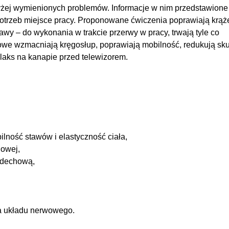
żej wymienionych problemów. Informacje w nim przedstawione
potrzeb miejsce pracy. Proponowane ćwiczenia poprawiają krąż
tawy – do wykonania w trakcie przerwy w pracy, trwają tyle co
owe wzmacniają kręgosłup, poprawiają mobilność, redukują sku
elaks na kanapie przed telewizorem.
lność stawów i elastyczność ciała,
howej,
ddechową,
ia układu nerwowego.