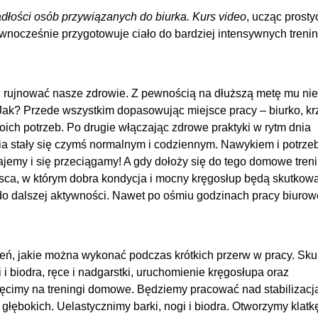
adłości osób przywiązanych do biurka. Kurs video
, ucząc prosty
wnocześnie przygotowuje ciało do bardziej intensywnych treni
i rujnować nasze zdrowie. Z pewnością na dłuższą metę mu nie
 Jak? Przede wszystkim dopasowując miejsce pracy – biurko, kr
oich potrzeb. Po drugie włączając zdrowe praktyki w rytm dnia
ia stały się czymś normalnym i codziennym. Nawykiem i potrze
ajemy i się przeciągamy! A gdy dołoży się do tego domowe trenin
ejsca, w którym dobra kondycja i mocny kręgosłup będą skutkow
 do dalszej aktywności. Nawet po ośmiu godzinach pracy biurow
zeń, jakie można wykonać podczas krótkich przerw w pracy. Sk
 i biodra, ręce i nadgarstki, uruchomienie kręgosłupa oraz
ięcimy na treningi domowe. Będziemy pracować nad stabilizacj
głębokich. Uelastycznimy barki, nogi i biodra. Otworzymy klatk