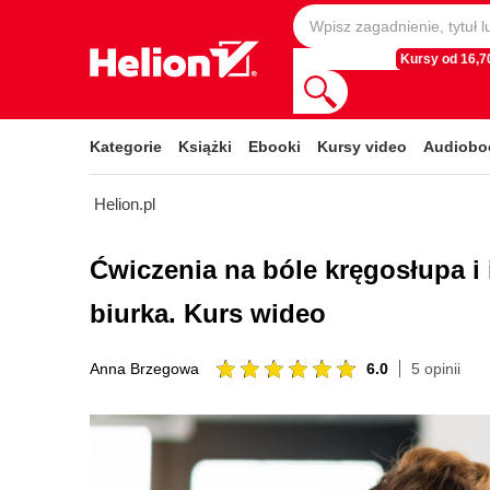
Kursy od 16,70
Kategorie
Książki
Ebooki
Kursy video
Audiobo
Helion.pl
Ćwiczenia na bóle kręgosłupa i
biurka. Kurs wideo
6.0
5 opinii
Anna Brzegowa