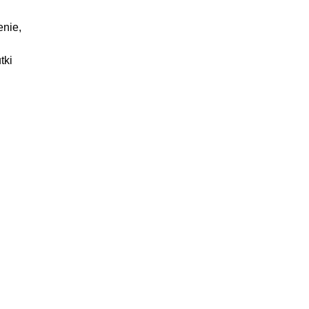
enie,
tki