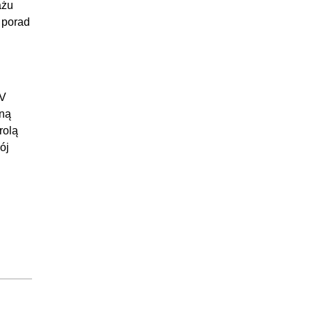
ażu
 porad
SV
sną
rolą
ój