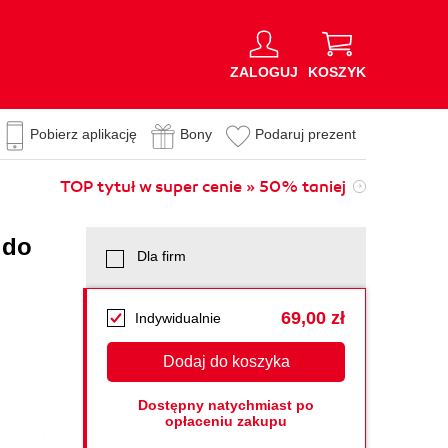
ZALOGUJ
KOSZYK
Pobierz aplikację
Bony
Podaruj prezent
TOP tytuł w super cenie » 50% taniej
 do
Dla firm
69,00 zł
Indywidualnie
Dodaj do koszyka
Dostępny natychmiast po
opłaceniu zakupu