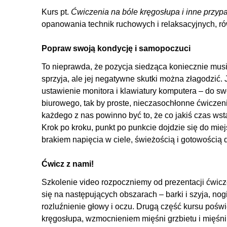
Kurs pt.
Ćwiczenia na bóle kręgosłupa i inne przyp
opanowania technik ruchowych i relaksacyjnych, ró
Popraw swoją kondycję i samopoczuci
To nieprawda, że pozycja siedząca koniecznie mus
sprzyja, ale jej negatywne skutki można złagodzić.
ustawienie monitora i klawiatury komputera – do sw
biurowego, tak by proste, nieczasochłonne ćwiczen
każdego z nas powinno być to, że co jakiś czas wst
Krok po kroku, punkt po punkcie dojdzie się do mi
brakiem napięcia w ciele, świeżością i gotowością
Ćwicz z nami!
Szkolenie video rozpoczniemy od prezentacji ćwic
się na następujących obszarach – barki i szyja, nogi
rozluźnienie głowy i oczu. Drugą część kursu pośw
kręgosłupa, wzmocnieniem mięśni grzbietu i mięśni 