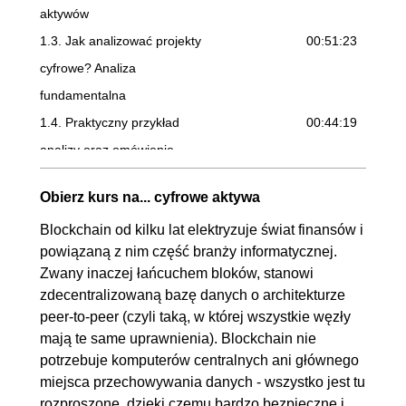
aktywów
1.3. Jak analizować projekty
00:51:23
cyfrowe? Analiza
fundamentalna
1.4. Praktyczny przykład
00:44:19
analizy oraz omówienie
interesującego projektu
Obierz kurs na... cyfrowe aktywa
1.5. Bezpieczne sposoby
00:39:02
Blockchain od kilku lat elektryzuje świat finansów i
przechowywania cyfrowych
powiązaną z nim część branży informatycznej.
aktywów - rodzaje portfeli
Zwany inaczej łańcuchem bloków, stanowi
1.6. Podsumowanie,
00:08:15
zdecentralizowaną bazę danych o architekturze
podziękowanie i gratulacje
peer-to-peer (czyli taką, w której wszystkie węzły
mają te same uprawnienia). Blockchain nie
potrzebuje komputerów centralnych ani głównego
miejsca przechowywania danych - wszystko jest tu
rozproszone, dzięki czemu bardzo bezpieczne i