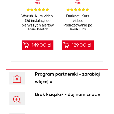
kurs
kurs
Wazuh. Kurs video.
Darknet. Kurs
Metas
Od instalacji do
video.
vid
pierwszych alertów
Podróżowanie po
pene
Adam Józefiok
ciemnej stronie
Jakub Kubś
Ad
ł
sieci
zabe
149.00 zł
129.00 zł
1
Program partnerski - zarabiaj
więcej »
Brak książki? - daj nam znać »