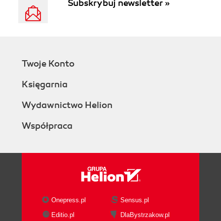
Subskrybuj newsletter »
Twoje Konto
Księgarnia
Wydawnictwo Helion
Współpraca
Onepress.pl
Sensus.pl
Editio.pl
DlaBystrzakow.pl