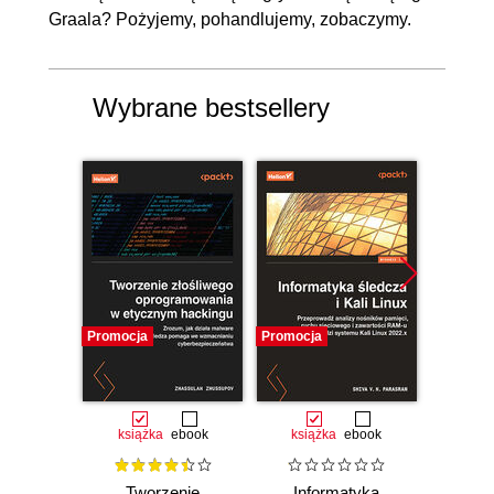
Graala? Pożyjemy, pohandlujemy, zobaczymy.
Wybrane bestsellery
Promocja
Promocja
Bestselle
Promocj
książka
ebook
książka
ebook
ksią
Tworzenie
Informatyka
Mał