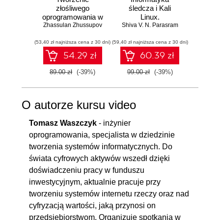
złośliwego
śledcza i Kali
wielk
oprogramowania w
Linux.
Domini
Zhassulan Zhussupov
etycznym
Shiva V. N. Parasram
Przeprowadź
hackingu. Zrozum,
analizy nośników
(53,40 zł najniższa cena z 30 dni)
jak działa malware
(59,40 zł najniższa cena z 30 dni)
pamięci, ruchu
(23,40 zł naj
i jak ta wiedza
sieciowego i
54.29 zł
60.39 zł
pomaga we
zawartości RAM-u
wzmacnianiu
za pomocą
89.00 zł
(-39%)
99.00 zł
(-39%)
39.00
cyberbezpieczeństwa
narzędzi systemu
Kali Linux 2022.x.
Wydanie III
O autorze kursu video
Tomasz Waszczyk
- inżynier
oprogramowania, specjalista w dziedzinie
tworzenia systemów informatycznych. Do
świata cyfrowych aktywów wszedł dzięki
doświadczeniu pracy w funduszu
inwestycyjnym, aktualnie pracuje przy
tworzeniu systemów internetu rzeczy oraz nad
cyfryzacją wartości, jaką przynosi on
przedsiębiorstwom. Organizuje spotkania w