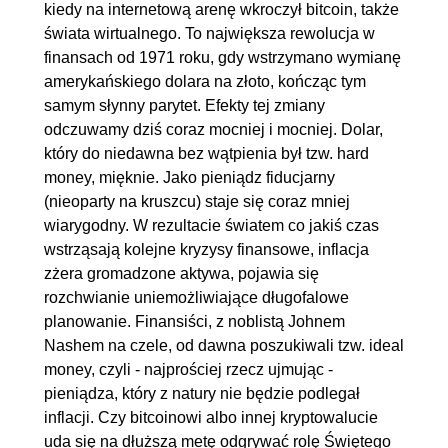
kiedy na internetową arenę wkroczył bitcoin, także
świata wirtualnego. To największa rewolucja w
finansach od 1971 roku, gdy wstrzymano wymianę
amerykańskiego dolara na złoto, kończąc tym
samym słynny parytet. Efekty tej zmiany
odczuwamy dziś coraz mocniej i mocniej. Dolar,
który do niedawna bez wątpienia był tzw. hard
money, mięknie. Jako pieniądz fiducjarny
(nieoparty na kruszcu) staje się coraz mniej
wiarygodny. W rezultacie światem co jakiś czas
wstrząsają kolejne kryzysy finansowe, inflacja
zżera gromadzone aktywa, pojawia się
rozchwianie uniemożliwiające długofalowe
planowanie. Finansiści, z noblistą Johnem
Nashem na czele, od dawna poszukiwali tzw. ideal
money, czyli - najprościej rzecz ujmując -
pieniądza, który z natury nie będzie podlegał
inflacji. Czy bitcoinowi albo innej kryptowalucie
uda się na dłuższą metę odgrywać rolę Świętego