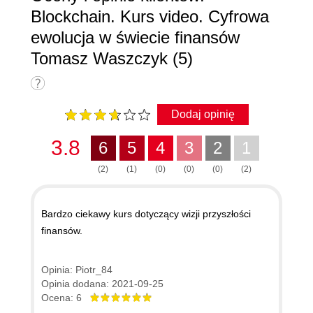
Blockchain. Kurs video. Cyfrowa
ewolucja w świecie finansów
Tomasz Waszczyk (5)
Dodaj opinię
3.8
6
5
4
3
2
1
(2)
(1)
(0)
(0)
(0)
(2)
Bardzo ciekawy kurs dotyczący wizji przyszłości
finansów.
Opinia: Piotr_84
Opinia dodana: 2021-09-25
Ocena: 6