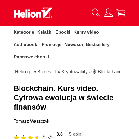
Kategorie
Książki
Ebooki
Kursy video
Audiobooki
Promocje
Nowości
Bestsellery
Darmowe ebooki
Helion.pl
»
Biznes IT
»
Kryptowaluty
»
🎬 Blockchain
Blockchain. Kurs video.
Cyfrowa ewolucja w świecie
finansów
Tomasz Waszczyk
3.8
5 opinii