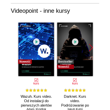
Videopoint - inne kursy
Nowość
Bestseller
Bestselle
Nowość
Nowość
kurs
kurs
Wazuh. Kurs video.
Darknet. Kurs
Metas
Od instalacji do
video.
vid
pierwszych alertów
Podróżowanie po
pene
Adam Józefiok
ciemnej stronie
Jakub Kubś
Ad
ł