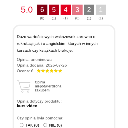
5.0
6
5
4
3
2
1
(8)
(1)
(1)
(0)
(1)
(1)
Dużo wartościowych wskazowek zarowno o
rekrutacji jak i o angielskim, ktorych w innych
kursach czy książkach brakuje.
Opinia: anonimowa
Opinia dodana: 2026-07-26
Ocena: 6
Opinia
niepotwierdzona
zakupem
Opinia dotyczy produktu:
kurs video
Czy opinia była pomocna:
TAK
(
0
)
NIE
(
0
)