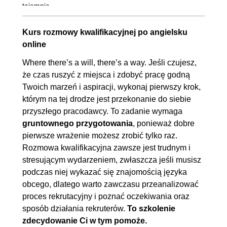
tajemnic
1.9. Wideokonferencje ? włóż
00:10:35
Kurs rozmowy kwalifikacyjnej po angielsku
spodnie!
online
2. Pokaż się od jak najlepszej strony!
01:40:44
Where there’s a will, there’s a way. Jeśli czujesz,
2.1. Czy certyfikat językowy to
00:09:50
że czas ruszyć z miejsca i zdobyć pracę godną
Twoich marzeń i aspiracji, wykonaj pierwszy krok,
strata pieniędzy?
którym na tej drodze jest przekonanie do siebie
2.2. Wszystko od B1 do C2
00:07:48
przyszłego pracodawcy. To zadanie wymaga
(clickbait!)
gruntownego przygotowania
, ponieważ dobre
2.3. Zaszpanuj wiedzą
00:04:33
pierwsze wrażenie możesz zrobić tylko raz.
Rozmowa kwalifikacyjna zawsze jest trudnym i
2.4. Zaszpanuj ? słownictwo
00:14:37
stresującym wydarzeniem, zwłaszcza jeśli musisz
2.5. Zaszpanuj ? struktura
00:10:02
podczas niej wykazać się znajomością języka
2.6. Zaszpanuj ? logika
OGLĄDAJ »
obcego, dlatego warto zawczasu przeanalizować
00:06:18
proces rekrutacyjny i poznać oczekiwania oraz
sposób działania rekruterów.
To szkolenie
2.7. Zaszpanuj ? gramatyka B1
00:25:01
zdecydowanie Ci w tym pomoże.
2.8. Zaszpanuj ? gramatyka B2
00:22:35