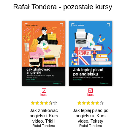
Rafał Tondera - pozostałe kursy
kurs
kurs
Jak zhakować
Jak lepiej pisać po
Ang
angielski. Kurs
angielsku. Kurs
zar
video. Triki i
video. Teksty
proje
Rafał Tondera
sposoby na
Rafał Tondera
formalne,
video.
Rafa
skuteczną naukę
urzędowe i
ję