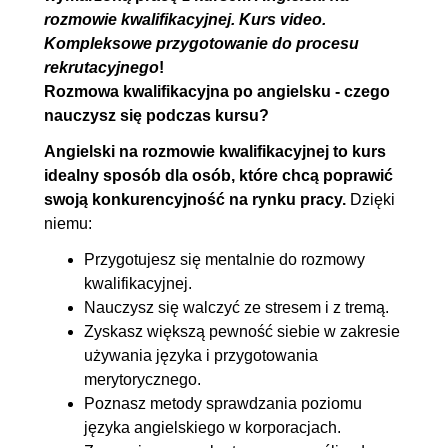
3.8. What did you make at your
00:07:46
rozmowie kwalifikacyjnej. Kurs video.
Kompleksowe przygotowanie do procesu
last job?
rekrutacyjnego
!
3.9. What drew you to this job
00:08:12
Rozmowa kwalifikacyjna po angielsku - czego
offer?
nauczysz się podczas kursu?
3.10. How much do you wish to
00:14:49
Angielski na rozmowie kwalifikacyjnej to kurs
make?
idealny sposób dla osób, które chcą poprawić
3.11. Are you taking part in
00:08:03
swoją konkurencyjność na rynku pracy.
Dzięki
niemu:
other recruitment processes?
3.12. There is a conflict in your
00:10:59
Przygotujesz się mentalnie do rozmowy
kwalifikacyjnej.
team... How would you react?
Nauczysz się walczyć ze stresem i z tremą.
3.13. Głupie pytania!
00:08:01
Zyskasz większą pewność siebie w zakresie
3.14. Najgłupsze pytania!
00:04:30
używania języka i przygotowania
3.15. Have you got any
00:09:53
merytorycznego.
Poznasz metody sprawdzania poziomu
questions?
języka angielskiego w korporacjach.