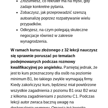
Zrozumiesz, co rekruter ma na myśli, gdy
zadaje konkretne pytania.
Zobaczysz, jak przeprowadzić szerszą
autoanalizę poprzez rozpatrywanie wielu
przypadków.
Odkryjesz, na czym polegają skuteczne
negocjacje również w zakresie
wynagrodzenia.
W ramach kursu złożonego z 32 lekcji nauczysz
się sprawnie poruszać po tematach
podejmowanych podczas rozmowy
kwalifikacyjnej po angielsku.
Pamiętaj jednak, że
jest to kurs przeznaczony dla osób na poziomie
minimum B1, bo takiego zwykle wymagają firmy.
Kiedy zakończysz kurs, będziesz miał powtórzone
wszystkie zagadnienia z poziomu B1 oraz B2 wraz
z kilkoma zagadnieniami z poziomu C1. Podczas
lekcji autor zwraca baczną uwagę na
doskonalenie wymowy. Omawia też kwestię