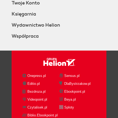
Twoje Konto
Księgarnia
Wydawnictwo Helion
Współpraca
Onepress.pl
Sensus.pl
Editio.pl
DlaBystrzakow.pl
Bezdroza.pl
Ebookpoint.pl
Videopoint.pl
Beya.pl
Czytalisek.pl
Sploty
Biblio.Ebookpoint.pl