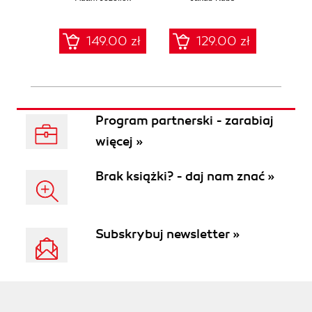
sieci
zabe
149.00 zł
129.00 zł
1
Program partnerski - zarabiaj
więcej »
Brak książki? - daj nam znać »
Subskrybuj newsletter »