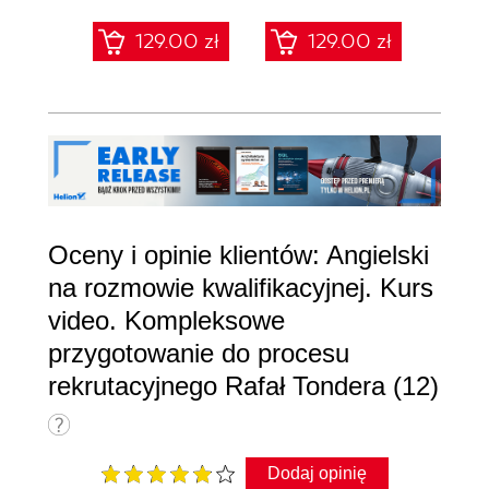
języka obcego
techniczne
mery
129.00 zł
129.00 zł
1
Oceny i opinie klientów: Angielski
na rozmowie kwalifikacyjnej. Kurs
video. Kompleksowe
przygotowanie do procesu
rekrutacyjnego Rafał Tondera (12)
Dodaj opinię