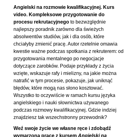
Angielski na rozmowie kwalifikacyjnej. Kurs
3. Gdy już zaproszą Cię do firmy...
02:24:10
video. Kompleksowe przygotowanie do
procesu rekrutacyjnego
to bezwzględnie
3.1. Elevator pitch
00:12:28
najlepszy poradnik zarówno dla świeżych
3.2. What is your biggest
00:12:01
absolwentów studiów, jak i dla osób, które
weakness?
chciałyby zmienić pracę. Autor rzetelnie omawia
3.3. What is your biggest
00:12:04
kwestie ważne podczas spotkania z rekruterem: od
przygotowania mentalnego po negocjacje
strength?
dotyczące zarobków. Podaje przykłady z życia
3.4. How you solved a recent
00:13:12
wzięte, wskazuje rafy i mielizny, na jakie można
problem you encountered?
natrafić w tym procesie, pokazuje, jak uniknąć
3.5. Why do you want to leave
00:08:43
błędów, które mogą nas słono kosztować.
Wszystko to oczywiście w ramach kursu języka
your current job?
angielskiego i nauki słownictwa używanego
3.6. How do you handle
00:08:40
podczas rozmowy kwalifikacyjnej. Gdzie indziej
criticism?
znajdziesz tak wszechstronny przewodnik?
3.7. Tell me more about your
00:04:49
Weź swoje życie we własne ręce i zdobądź
hobbies
wymarzoną pracę z kursem
Angielski na