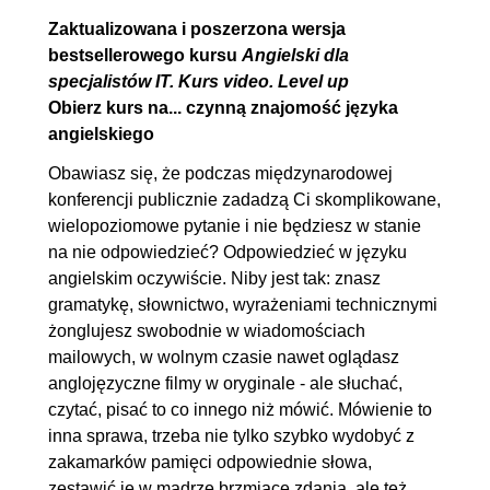
3.1. Zapewnienie jakości
00:05:03
Zaktualizowana i poszerzona wersja
3.2. Testowanie
OGLĄDAJ »
bestsellerowego kursu
Angielski dla
00:05:58
specjalistów IT. Kurs video. Level up
3.3. Relacyjne bazy danych
00:04:13
Obierz kurs na... czynną znajomość języka
angielskiego
3.4. Nierelacyjne bazy danych
00:04:44
3.5. Systemy rozproszone
00:08:32
Obawiasz się, że podczas międzynarodowej
konferencji publicznie zadadzą Ci skomplikowane,
3.6. Skalowanie
00:04:09
wielopoziomowe pytanie i nie będziesz w stanie
4. Be business savvy
00:41:02
na nie odpowiedzieć? Odpowiedzieć w języku
angielskim oczywiście. Niby jest tak: znasz
4.1. Umiejętności miękkie
OGLĄDAJ »
gramatykę, słownictwo, wyrażeniami technicznymi
00:07:05
żonglujesz swobodnie w wiadomościach
4.2. Wycena usług
00:03:01
mailowych, w wolnym czasie nawet oglądasz
4.3. Chwalenie i krytyka
00:05:57
anglojęzyczne filmy w oryginale - ale słuchać,
czytać, pisać to co innego niż mówić. Mówienie to
4.4. Negocjacje
00:16:25
inna sprawa, trzeba nie tylko szybko wydobyć z
4.5. Prezentacje
00:08:34
zakamarków pamięci odpowiednie słowa,
zestawić je w mądrze brzmiące zdania, ale też