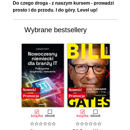
Do czego droga - z naszym kursem - prowadzi
prosto i do przodu. I do góry. Level up!
Wybrane bestsellery
Nowość
Nowość
Promocj
Promocja
Promocja
książka
ebook
książka
ebook
książka
e