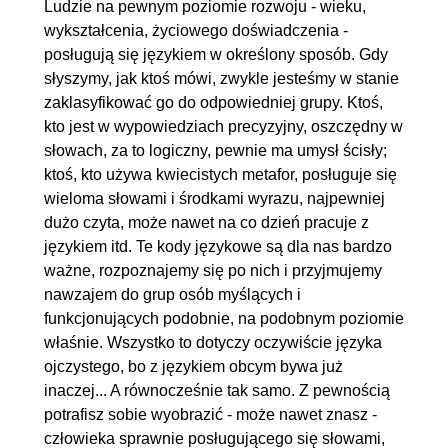
Ludzie na pewnym poziomie rozwoju - wieku,
wykształcenia, życiowego doświadczenia -
posługują się językiem w określony sposób. Gdy
słyszymy, jak ktoś mówi, zwykle jesteśmy w stanie
zaklasyfikować go do odpowiedniej grupy. Ktoś,
kto jest w wypowiedziach precyzyjny, oszczędny w
słowach, za to logiczny, pewnie ma umysł ścisły;
ktoś, kto używa kwiecistych metafor, posługuje się
wieloma słowami i środkami wyrazu, najpewniej
dużo czyta, może nawet na co dzień pracuje z
językiem itd. Te kody językowe są dla nas bardzo
ważne, rozpoznajemy się po nich i przyjmujemy
nawzajem do grup osób myślących i
funkcjonujących podobnie, na podobnym poziomie
właśnie. Wszystko to dotyczy oczywiście języka
ojczystego, bo z językiem obcym bywa już
inaczej... A równocześnie tak samo. Z pewnością
potrafisz sobie wyobrazić - może nawet znasz -
człowieka sprawnie posługującego się słowami,