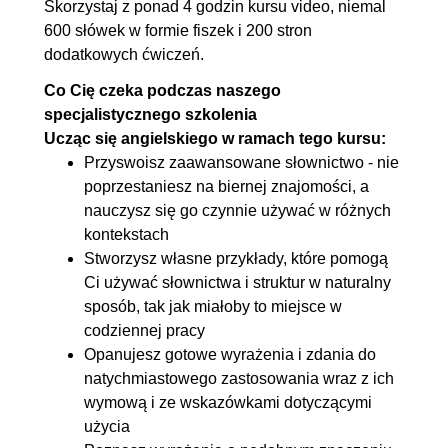
Skorzystaj z ponad 4 godzin kursu video, niemal
7.1. Drugi i trzeci tryb
00:03:42
600 słówek w formie fiszek i 200 stron
warunkowy
dodatkowych ćwiczeń.
7.2. Wyrażenia przysłówkowe
00:17:16
Co Cię czeka podczas naszego
7.3. Mowa zależna
00:13:59
specjalistycznego szkolenia
7.4. Łączniki
00:13:38
Ucząc się angielskiego w ramach tego kursu:
7.5. Emfaza
00:13:56
Przyswoisz zaawansowane słownictwo - nie
poprzestaniesz na biernej znajomości, a
7.6. Wyrażenia dzierżawcze
00:05:34
nauczysz się go czynnie używać w różnych
7.7. Elipsa i podstawianie
00:09:47
kontekstach
7.8. Odnośniki
00:04:22
Stworzysz własne przykłady, które pomogą
7.9. So, such
00:03:39
Ci używać słownictwa i struktur w naturalny
sposób, tak jak miałoby to miejsce w
codziennej pracy
Opanujesz gotowe wyrażenia i zdania do
natychmiastowego zastosowania wraz z ich
wymową i ze wskazówkami dotyczącymi
użycia