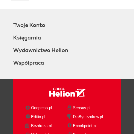
Twoje Konto
Księgarnia
Wydawnictwo Helion
Współpraca
Onepress.pl
Sensus.pl
Editio.pl
DlaBystrzakow.pl
Bezdroza.pl
Ebookpoint.pl