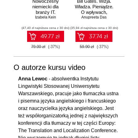
Nowoczesny
Bill Gates. Wizja.
12 
niemiecki dla
Władza. Pieniądze.
branży IT.
O wpływach,
DOSK
Praktyczne
Izabela Kein
biznesie i tym, co
Anupreeta Das
Jak 
Toma
przykłady i
niejawne
sobą,
(47,40 zł najniższa cena z 30 dni)
ćwiczenia
(35,94 zł najniższa cena z 30 dni)
(35,94 zł naj
zes
c
49.77 zł
37.74 zł
hiper
79.00 zł
(-37%)
59.90 zł
(-37%)
59.90
O autorze kursu video
Anna Lewoc
- absolwentka Instytutu
Lingwistyki Stosowanej Uniwersytetu
Warszawskiego, pracuje jako tłumaczka ustna
i pisemna języka angielskiego i francuskiego
oraz nauczycielka języka angielskiego. Jest
też współorganizatorką jednej z największych
konferencji dla tłumaczy w tej części Europy:
The Translation and Localization Conference.
Nie wyczerpuje to jednak długiej listy