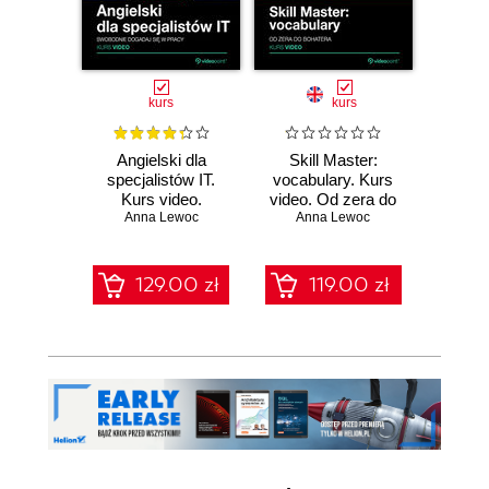
kurs
kurs
Angielski dla
Skill Master:
Skil
specjalistów IT.
vocabulary. Kurs
listen
Kurs video.
video. Od zera do
do 
Swobodnie dogadaj
Anna Lewoc
Anna Lewoc
bohatera
An
się w pracy
129.00 zł
119.00 zł