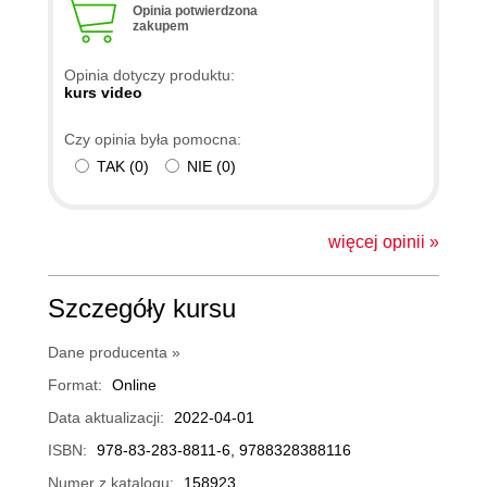
Opinia potwierdzona
zakupem
Opinia dotyczy produktu:
kurs video
Czy opinia była pomocna:
TAK
(
0
)
NIE
(
0
)
więcej opinii »
Szczegóły kursu
Dane producenta »
Format:
Online
Data aktualizacji:
2022-04-01
ISBN:
978-83-283-8811-6, 9788328388116
Numer z katalogu:
158923