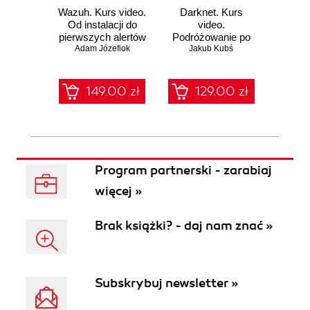
Wazuh. Kurs video.
Darknet. Kurs
Metas
Od instalacji do
video.
vid
pierwszych alertów
Podróżowanie po
pene
Adam Józefiok
ciemnej stronie
Jakub Kubś
Ad
ł
sieci
zabe
149.00 zł
129.00 zł
1
Program partnerski - zarabiaj
więcej »
Brak książki? - daj nam znać »
Subskrybuj newsletter »