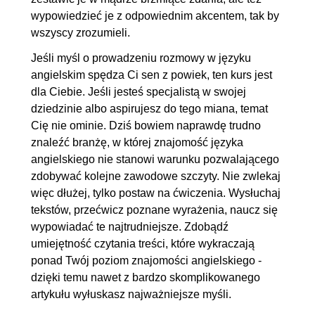
5. Be ethical
00:25:50
wypowiedzieć je z odpowiednim akcentem, tak by
5.1. Etyka w IT
00:06:52
wszyscy zrozumieli.
5.2. Hakerzy
00:04:28
Jeśli myśl o prowadzeniu rozmowy w języku
5.3. Cenzura
00:03:40
angielskim spędza Ci sen z powiek, ten kurs jest
5.4. Własność intelektualna
00:04:00
dla Ciebie. Jeśli jesteś specjalistą w swojej
dziedzinie albo aspirujesz do tego miana, temat
5.5. Open source i copyright
00:06:50
Cię nie ominie. Dziś bowiem naprawdę trudno
6. Go the extra mile
00:34:30
znaleźć branżę, w której znajomość języka
angielskiego nie stanowi warunku pozwalającego
6.1. Łacina w angielskim
00:04:16
zdobywać kolejne zawodowe szczyty. Nie zwlekaj
6.2. Dźwięki i słowa, które
00:11:31
więc dłużej, tylko postaw na ćwiczenia. Wysłuchaj
sprawiają problem w wymowie
tekstów, przećwicz poznane wyrażenia, naucz się
6.3. Wyrażenia z 'get'
00:08:42
wypowiadać te najtrudniejsze. Zdobądź
umiejętność czytania treści, które wykraczają
6.4. Wyrażenia dystansujące
00:05:58
ponad Twój poziom znajomości angielskiego -
6.5. Czytanie trudnych tekstów
00:04:03
dzięki temu nawet z bardzo skomplikowanego
artykułu wyłuskasz najważniejsze myśli.
7. Know your grammar
01:25:53