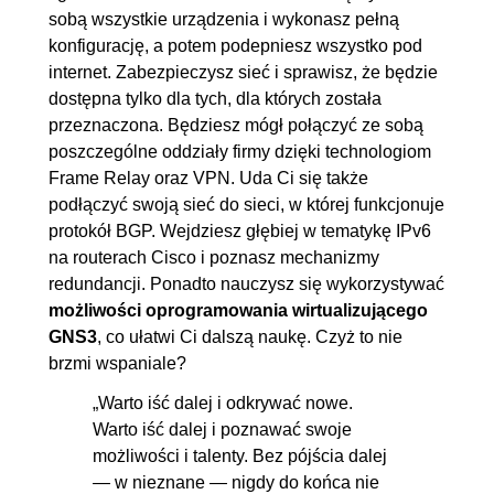
sobą wszystkie urządzenia i wykonasz pełną
uwierzytelnienia w HSRP
konfigurację, a potem podepniesz wszystko pod
4.8. Wykorzystanie funkcji track
00:08:29
internet. Zabezpieczysz sieć i sprawisz, że będzie
4.9. Działanie i konfiguracja
00:06:22
dostępna tylko dla tych, dla których została
przeznaczona. Będziesz mógł połączyć ze sobą
protokołu VRRP
poszczególne oddziały firmy dzięki technologiom
4.10. Obsługa rozgłoszeń i
00:04:20
Frame Relay oraz VPN. Uda Ci się także
aktualizacji VRRP
podłączyć swoją sieć do sieci, w której funkcjonuje
4.11. Konfiguracja czasów
00:01:19
protokół BGP. Wejdziesz głębiej w tematykę IPv6
na routerach Cisco i poznasz mechanizmy
VRRP
redundancji. Ponadto nauczysz się wykorzystywać
4.12. Konfiguracja track w
00:07:51
możliwości oprogramowania wirtualizującego
VRRP, cz. 1.
GNS3
, co ułatwi Ci dalszą naukę. Czyż to nie
4.13. Konfiguracja track w
00:03:04
brzmi wspaniale?
VRRP, cz. 2.
„Warto iść dalej i odkrywać nowe.
4.14. Działanie i konfiguracja
00:06:06
Warto iść dalej i poznawać swoje
możliwości i talenty. Bez pójścia dalej
protokołu GLBP
— w nieznane — nigdy do końca nie
4.15. Sposób pracy protokołu
00:06:00