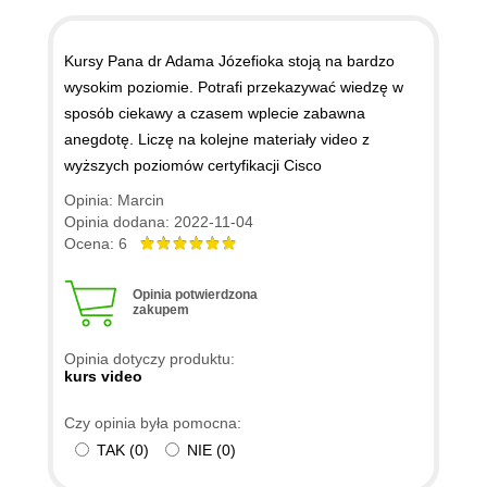
HDLC
Kursy Pana dr Adama Józefioka stoją na bardzo
7.4. Konfiguracja enkapsulacji
00:04:26
wysokim poziomie. Potrafi przekazywać wiedzę w
PPP i połączenia dwóch
sposób ciekawy a czasem wplecie zabawna
routerów
anegdotę. Liczę na kolejne materiały video z
7.5. Konfiguracja
00:07:28
wyższych poziomów certyfikacji Cisco
uwierzytelniania PAP
Opinia: Marcin
Opinia dodana: 2022-11-04
7.6. Konfiguracja
00:04:35
Ocena: 6
uwierzytelniania metodą CHAP
7.7. Technologia Frame Relay
00:06:03
Opinia potwierdzona
zakupem
7.8. Topologie Frame Relay
00:07:36
7.9. Konfiguracja przełącznika
00:10:47
Opinia dotyczy produktu:
kurs video
Frame Relay w programie
GNS3 oraz topologii fizycznej
Czy opinia była pomocna:
TAK
(
0
)
NIE
(
0
)
7.10. Konfiguracja Frame
00:07:22
Relay (hub-and-spoke)