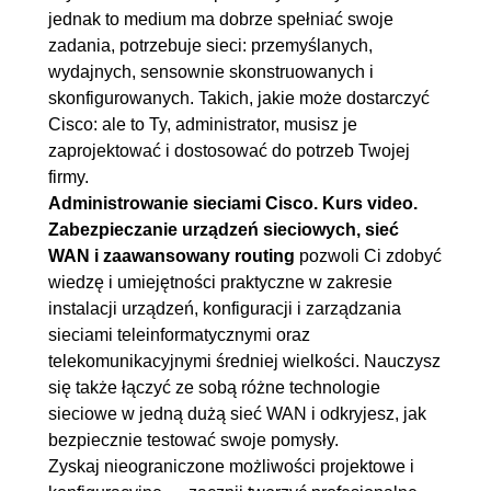
2.8. Konfiguracja
00:05:25
jednak to medium ma dobrze spełniać swoje
zadania, potrzebuje sieci: przemyślanych,
zabezpieczenia port security
wydajnych, sensownie skonstruowanych i
2.9. Zmiana VLAN natywnego
00:04:10
skonfigurowanych. Takich, jakie może dostarczyć
oraz blokowanie sieci VLAN na
Cisco: ale to Ty, administrator, musisz je
połączeniu trunk
zaprojektować i dostosować do potrzeb Twojej
firmy.
2.10. Konfiguracja
00:07:51
Administrowanie sieciami Cisco. Kurs video.
jednoobszarowego OSPF, cz.
Zabezpieczanie urządzeń sieciowych, sieć
1.
WAN i zaawansowany routing
pozwoli Ci zdobyć
2.11. Konfiguracja
00:03:07
wiedzę i umiejętności praktyczne w zakresie
instalacji urządzeń, konfiguracji i zarządzania
jednoobszarowego OSPF, cz.
sieciami teleinformatycznymi oraz
2.
telekomunikacyjnymi średniej wielkości. Nauczysz
2.12. Konfiguracja tras
00:04:48
się także łączyć ze sobą różne technologie
statycznych
sieciowe w jedną dużą sieć WAN i odkryjesz, jak
bezpiecznie testować swoje pomysły.
2.13. Konfiguracja
00:11:52
Zyskaj nieograniczone możliwości projektowe i
uwierzytelnienia pomiędzy