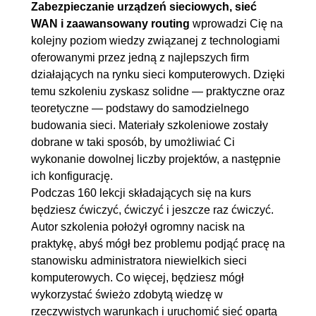
Zabezpieczanie urządzeń sieciowych, sieć
2.19. Konfiguracja
00:03:27
WAN i zaawansowany routing
wprowadzi Cię na
uwierzytelniania oraz
kolejny poziom wiedzy związanej z technologiami
konfiguracja protokołu OSPF
oferowanymi przez jedną z najlepszych firm
działających na rynku sieci komputerowych. Dzięki
na przełączniku warstwy 3
temu szkoleniu zyskasz solidne — praktyczne oraz
2.20. Testowanie komunikacji
00:03:58
teoretyczne — podstawy do samodzielnego
pomiędzy sieciami VLAN
budowania sieci. Materiały szkoleniowe zostały
2.21. Konfiguracja usługi PAT
00:06:56
dobrane w taki sposób, by umożliwiać Ci
wykonanie dowolnej liczby projektów, a następnie
na routerze
ich konfigurację.
2.22. Uruchomienie protokołu
00:05:33
Podczas 160 lekcji składających się na kurs
SSH na routerze
będziesz ćwiczyć, ćwiczyć i jeszcze raz ćwiczyć.
2.23. Konfiguracja
00:05:05
Autor szkolenia położył ogromny nacisk na
praktykę, abyś mógł bez problemu podjąć pracę na
standardowej listy ACL do
stanowisku administratora niewielkich sieci
blokowania komunikacji SSH
komputerowych. Co więcej, będziesz mógł
2.24. Konfiguracja rozszerzonej
00:09:20
wykorzystać świeżo zdobytą wiedzę w
listy ACL do blokowania
rzeczywistych warunkach i uruchomić sieć opartą