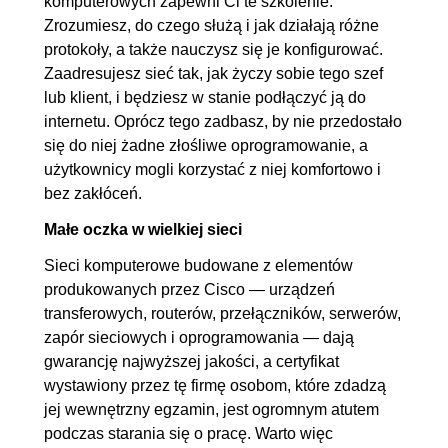
komputerowych zapewni Ci te szkolenie.
3.7. Status pracy interfejsów
OGLĄDAJ »
Zrozumiesz, do czego służą i jak działają różne
w STP
00:07:17
protokoły, a także nauczysz się je konfigurować.
3.8. Funkcja PortFast
00:03:23
Zaadresujesz sieć tak, jak życzy sobie tego szef
lub klient, i będziesz w stanie podłączyć ją do
3.9. Działanie PVST i
00:10:54
internetu. Oprócz tego zadbasz, by nie przedostało
wykorzystanie wielu instancji
się do niej żadne złośliwe oprogramowanie, a
PVST dla różnych sieci VLAN
użytkownicy mogli korzystać z niej komfortowo i
3.10. Konfiguracja protokołu
00:07:17
bez zakłóceń.
RSTP i omówienie jego
Małe oczka w wielkiej sieci
możliwości
Sieci komputerowe budowane z elementów
3.11. Konfiguracja i działanie
00:06:11
produkowanych przez Cisco — urządzeń
BPDU guard
transferowych, routerów, przełączników, serwerów,
zapór sieciowych i oprogramowania — dają
3.12. Technologia
00:14:41
gwarancję najwyższej jakości, a certyfikat
EtherChannel i jej konfiguracja
wystawiony przez tę firmę osobom, które zdadzą
oraz sprawdzenie parametrów
jej wewnętrzny egzamin, jest ogromnym atutem
działania
podczas starania się o pracę. Warto więc