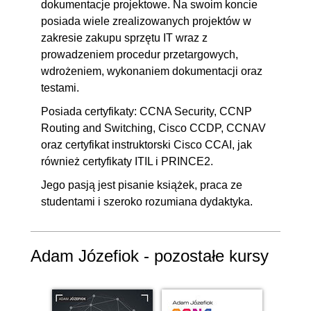
6.3. Rozgłaszanie tras w
dokumentacje projektowe. Na swoim koncie
00:05:12
posiada wiele zrealizowanych projektów w
EIGRP
zakresie zakupu sprzętu IT wraz z
6.4. Tablica sąsiadów EIGRP
00:03:02
prowadzeniem procedur przetargowych,
6.5. Tablica topologii EIGRP
00:06:51
wdrożeniem, wykonaniem dokumentacji oraz
6.6. Tablica routingu EIGRP
testami.
00:02:32
6.7. Wzór na metrykę EIGRP
00:06:28
Posiada certyfikaty: CCNA Security, CCNP
Routing and Switching, Cisco CCDP, CCNAV
6.8. Obliczanie metryki w
00:07:42
oraz certyfikat instruktorski Cisco CCAI, jak
EIGRP
również certyfikaty ITIL i PRINCE2.
6.9. Obliczanie Reported
00:04:31
Jego pasją jest pisanie książek, praca ze
Distance RD
studentami i szeroko rozumiana dydaktyka.
6.10. Zmiana metryki w EIGRP
00:08:36
6.11. Wpływ zmiany metryki na
00:06:41
Adam Józefiok - pozostałe kursy
tablicę topologii i pojęcie
Feasible Successor
6.12. Warunek dopuszczalności
00:08:29