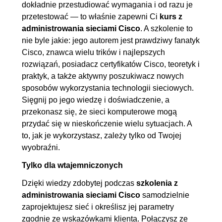
dokładnie przestudiować wymagania i od razu je
4. Protokoły FHRP, czyli
01:28:05
przetestować — to właśnie zapewni Ci
kurs z
redundancja w sieci
administrowania sieciami Cisco
. A szkolenie to
nie byle jakie: jego autorem jest prawdziwy fanatyk
4.1. Działanie protokołu HSRP
00:04:06
Cisco, znawca wielu trików i najlepszych
4.2. Przygotowanie
00:02:30
rozwiązań, posiadacz certyfikatów Cisco, teoretyk i
laboratorium w GNS3 do
praktyk, a także aktywny poszukiwacz nowych
obsługi HSRP
sposobów wykorzystania technologii sieciowych.
Sięgnij po jego wiedzę i doświadczenie, a
4.3. Konfiguracja protokołu
00:05:49
przekonasz się, że sieci komputerowe mogą
HSRP
przydać się w nieskończenie wielu sytuacjach. A
4.4. Weryfikacja działania
00:03:48
to, jak je wykorzystasz, zależy tylko od Twojej
HSRP
wyobraźni.
4.5. Wykorzystanie priorytetów
00:10:47
Tylko dla wtajemniczonych
HSRP i parametru Preempt
Dzięki wiedzy zdobytej podczas
szkolenia z
4.6. Konfiguracja czasów w
00:07:13
administrowania sieciami Cisco
samodzielnie
HSRP
zaprojektujesz sieć i określisz jej parametry
zgodnie ze wskazówkami klienta. Połączysz ze
4.7. Konfiguracja
00:10:21