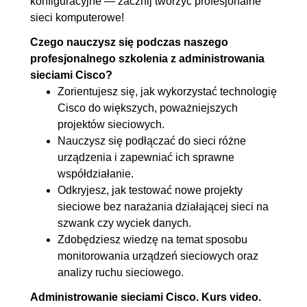
konfiguracyjne — zacznij tworzyć profesjonalne
routerami OSPF
sieci komputerowe!
2.14. Ustawianie trasy
00:07:52
Czego nauczysz się podczas naszego
domyślnej oraz rozgłaszanie jej
profesjonalnego szkolenia z administrowania
przez OSPF. Testowanie
sieciami Cisco?
Zorientujesz się, jak wykorzystać technologię
połączeń
Cisco do większych, poważniejszych
2.15. Zmiana trasy w OSPF za
00:05:22
projektów sieciowych.
pomocą parametru bandwidth
Nauczysz się podłączać do sieci różne
2.16. Testowanie połączenia z
00:02:41
urządzenia i zapewniać ich sprawne
współdziałanie.
przełącznika do sieci
Odkryjesz, jak testować nowe projekty
zewnętrznej
sieciowe bez narażania działającej sieci na
2.17. Konfiguracja serwera i
00:09:48
szwank czy wyciek danych.
klienta NTP
Zdobędziesz wiedzę na temat sposobu
monitorowania urządzeń sieciowych oraz
2.18. Tworzenie i konfiguracja
00:08:35
analizy ruchu sieciowego.
sieci i interfejsów VLAN na
Administrowanie sieciami Cisco. Kurs video.
przełączniku warstwy 3