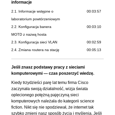
informacje
2.1. Informacje wstępne o
00:03:57
laboratorium powtórzeniowym
2.2. Konfiguracja banera
00:03:10
MOTD z nazwą hosta
2.3. Konfiguracja sieci VLAN
00:02:59
2.4. Zmiana routera na stację
00:05:13
roboczą i jego konfiguracja
2.5. Podstawowa konfiguracja
00:07:36
Jeśli znasz podstawy pracy z sieciami
przełącznika
komputerowymi — czas poszerzyć wiedzę.
2.6. Konfiguracja linii
00:03:38
Kiedy trzydzieści parę lat temu firma Cisco
wirtualnych i podłączenia do
zaczynała swoją działalność, wizja świata
oplecionego potężną pajęczyną sieci
urządzenia za pomocą telnet
komputerowych należała do kategorii science
2.7. Konfiguracja "routera na
00:08:27
fiction. Nikt się nie spodziewał, że internet tak
patyku"
szybko zmieni nasz sposób życia i myślenia. Jeśli