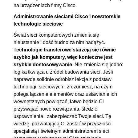
na urządzeniach firmy Cisco.
komunikacji w sieci
Administrowanie sieciami Cisco i nowatorskie
3. Protokół STP (Spanning Tree
01:18:11
technologie sieciowe
Protocol) i jego pochodne
Świat sieci komputerowych zmienia się
3.1. Ogólne działanie protokołu
00:05:28
nieustannie i dość trudno za nim nadążyć.
STP
Technologie transferowe starzeją się równie
szybko jak komputery, więc konieczne jest
3.2. Procedura wyboru mostu
00:06:06
szybkie dostosowywanie
. Nie zmienia się jedno:
głównego
logika tkwiąca u źródeł budowania sieci. Jeśli
3.3. Wybór mostu głównego na
00:03:23
naprawdę solidnie odrobisz lekcje z podstaw
podstawie adresu MAC
technologii sieciowych i zrozumiesz, na czym
polega łączenie elementów oraz ustawianie ich
3.4. Rodzaje portów STP
00:05:02
wewnętrznych powiązań, łatwo będzie Ci
3.5. Wybór portu
00:01:23
przyswajać nowe rozwiązania, śledzić
alternatywnego
usprawnienia i zabezpieczać Twoje sieci. Tę
3.6. Koszty tras w STP i ich
00:07:06
wiedzę, pozwalającą Ci zostać w przyszłości
specjalistą i świetnym administratorem sieci
modyfikacja