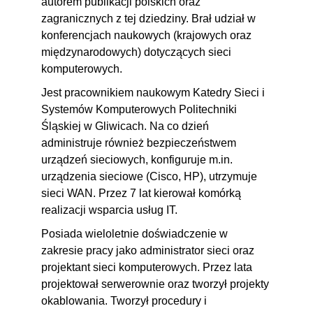
autorem publikacji polskich oraz
statycznych
zagranicznych z tej dziedziny. Brał udział w
5.13. Ręczne ustalanie kosztu i
00:08:53
konferencjach naukowych (krajowych oraz
międzynarodowych) dotyczących sieci
obliczanie metryki
komputerowych.
5.14. Zmiana parametrów
00:04:02
Jest pracownikiem naukowym Katedry Sieci i
kosztu przesłania pakietu
Systemów Komputerowych Politechniki
5.15. Dostosowywanie czasów
00:04:19
Śląskiej w Gliwicach. Na co dzień
w OSPF
administruje również bezpieczeństwem
urządzeń sieciowych, konfiguruje m.in.
5.16. Polecenia weryfikujące
00:05:56
urządzenia sieciowe (Cisco, HP), utrzymuje
działanie OSPF
sieci WAN. Przez 7 lat kierował komórką
6. Protokół routingu EIGRPv4
02:07:59
realizacji wsparcia usług IT.
6.1. Działanie EIGRP
Posiada wieloletnie doświadczenie w
00:02:49
zakresie pracy jako administrator sieci oraz
6.2. Uruchamianie routingu
00:06:55
projektant sieci komputerowych. Przez lata
EIGRP i konfiguracja
projektował serwerownie oraz tworzył projekty
identyfikatora
okablowania. Tworzył procedury i