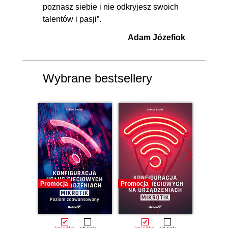
poznasz siebie i nie odkryjesz swoich
GLBP
talentów i pasji”.
5. Protokół routingu OSPFv2 w sieci
01:54:47
Adam Józefiok
wielodostępowej i wieloobszarowej
5.1. Omówienie OSPF w sieci
00:08:31
Wybrane bestsellery
wielodostępowej oraz wyboru
routera DR i BDR
5.2. Wyjaśnienie procesu
00:07:18
zmiany funkcji routera
5.3. Zmiana priorytetu
OGLĄDAJ »
routera i zmiana funkcji
00:07:14
routera
Promocja
Promocja
Promocj
5.4. Zmiana identyfikatora
00:07:22
routera
5.5. Relacje sąsiedztwa i stany
00:05:30