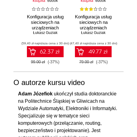
książka
ebook
książka
ebook
ksią
interfejsów
5.6. Opis wymiany pakietów
00:10:00
Konfiguracja usług
Konfiguracja usług
sieciowych na
sieciowych na
komp
LSA
urządzeniach
urządzeniach
Ujęcie
5.7. Działanie routingu między
00:06:02
MikroTik. Poziom
Łukasz Guziak
Łukasz Guziak
MikroTik
James K
Wyd
zaawansowany
obszarami
(59,40 zł najniższa cena z 30 dni)
(47,40 zł najniższa cena z 30 dni)
(107,40 zł 
62.37 zł
49.77 zł
5.8. Konfiguracja routingu
00:08:43
pomiędzy obszarami, cz. 1.
99.00 zł
(-37%)
79.00 zł
(-37%)
179.0
5.9. Konfiguracja routingu
00:06:11
pomiędzy obszarami, cz. 2.
O autorze kursu video
5.10. Konfiguracja routingu
00:03:33
Adam Józefiok
ukończył studia doktoranckie
pomiędzy obszarami, cz. 3.
na Politechnice Śląskiej w Gliwicach na
5.11. Sumaryzacja tras na
00:10:37
Wydziale Automatyki, Elektroniki i Informatyki.
routerze ABR
Specjalizuje się w tematyce sieci
komputerowych (przełączanie, routing,
5.12. Rozgłaszanie tras
00:10:36
bezpieczeństwo i projektowanie). Jest
domyślnych i redystrybucja tras