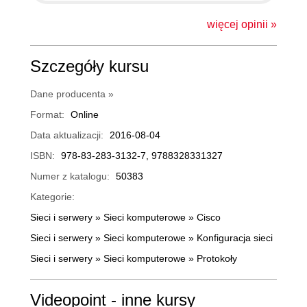
multipoint
więcej opinii »
7.11. Analiza mapy sieci i
00:10:28
działanie Inverse ARP
Szczegóły kursu
7.12. Ręczne dopisanie ścieżki
00:09:16
Dane producenta »
w Frame Relay
Format:
Online
7.13. Konfiguracja EIGRP w
00:04:26
Data aktualizacji:
2016-08-04
sieci wykorzystującej Frame
ISBN:
978-83-283-3132-7, 9788328331327
Relay
Numer z katalogu:
50383
7.14. Problem Split Horizon w
00:07:43
Kategorie:
rozwiązaniu Frame Relay
Sieci i serwery
»
Sieci komputerowe
»
Cisco
Multipoint
Sieci i serwery
»
Sieci komputerowe
»
Konfiguracja sieci
7.15. Konfiguracja Frame
00:06:03
Sieci i serwery
»
Sieci komputerowe
»
Protokoły
Relay point-to-point, cz. 1.
7.16. Konfiguracja Frame
00:07:36
Videopoint - inne kursy