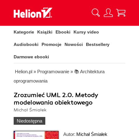
Kategorie
Książki
Ebooki
Kursy video
Audiobooki
Promocje
Nowości
Bestsellery
Darmowe ebooki
Helion.pl
»
Programowanie
»
📚 Architektura
oprogramowania
Zrozumieć UML 2.0. Metody
modelowania obiektowego
Michał Śmiałek
Niedostępna
Autor:
Michał Śmiałek