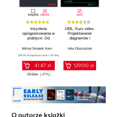
książka
ebook
kurs
Inżynieria
UML. Kurs video.
Mod
oprogramowania w
Projektowanie
sy
praktyce. Od
diagramów i
inform
wymagań do kodu
modelowanie
języ
z językiem UML
systemów w teorii i
Michał Śmiałek
,
Kamil Rybiński
Artur Olszczyński
Andrzej 
praktyce
(39,50 zł najniższa cena z 30 dni)
(31,20 zł naj
41.87 zł
129.00 zł
79.00zł
(-47%)
39.0
O autorze
książki