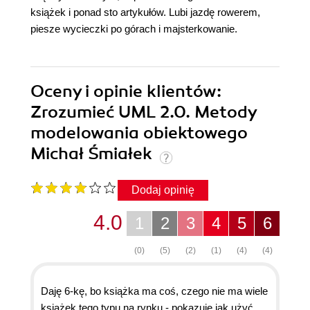
książek i ponad sto artykułów. Lubi jazdę rowerem,
piesze wycieczki po górach i majsterkowanie.
Oceny i opinie klientów:
Zrozumieć UML 2.0. Metody
modelowania obiektowego
Michał Śmiałek
Dodaj opinię
4.0
1
2
3
4
5
6
(0)
(5)
(2)
(1)
(4)
(4)
Daję 6-kę, bo książka ma coś, czego nie ma wiele
książek tego typu na rynku - pokazuje jak użyć