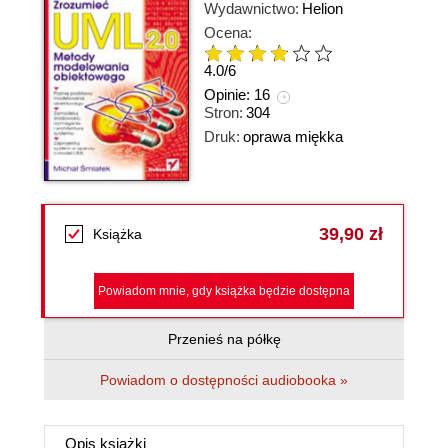
Wydawnictwo:
Helion
Ocena:
4.0
/
6
Opinie:
16
Stron:
304
Druk:
oprawa miękka
39,90 zł
Książka
Powiadom mnie, gdy książka będzie dostępna
Przenieś na półkę
Powiadom o dostępności audiobooka »
Opis
książki