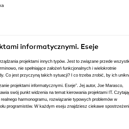
ka
ektami informatycznymi. Eseje
arządzania projektami innych typów. Jest to związane przede wszyst
rminowo, nie spełniające założeń funkcjonalnych i wielokrotnie
. Co jest przyczyną takich sytuacji? I co trzeba zrobić, by ich unik
anie projektami informatycznymi. Eseje". Jej autor, Joe Marasco,
awia swój punkt widzenia na temat kierowania projektami IT. Czytają
ie realnego harmonogramu, rozwiązanie typowych problemów w
łu programistów. W każdym eseju znajdziesz ciekawe spostrzeżeni