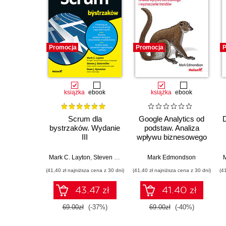
Promocja
Promocja
P
książka
ebook
książka
ebook
Scrum dla
Google Analytics od
D
bystrzaków. Wydanie
podstaw. Analiza
III
wpływu biznesowego
i wyznaczanie
trendów
Mark C. Layton
,
Steven J. Ostermiller
Mark Edmondson
,
Dean J. Kynaston
M
(41,40 zł najniższa cena z 30 dni)
(41,40 zł najniższa cena z 30 dni)
(4
43.47 zł
41.40 zł
69.00zł
(-37%)
69.00zł
(-40%)