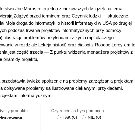
utorstwa Joe Marasco to jedna z ciekawszych książek na temat
otwierają Zdążyć przed terminem oraz Czynnik ludzki — skuteczne
ł Moja droga do informatyki o historii informatyki w USA po drugiej
cych podczas trwania projektów informatycznych przy pomocy
ki), ilustracje problemów przykładami z życia (np. dlaczego
anie w rozdziale Lekcja historii) oraz dialogi z Roscoe Leroy-em t
cenia jest część trzecia — Z punktu widzenia menadżera projektów z
 piramidy projektu,
a przedstawia świeże spojrzenie na problemy zarządzania projektami
 a opisywane problemy są ilustrowane ciekawymi przykładami.
rojektami informatycznymi.
tyczy produktu:
Czy recenzja była pomocna:
TAK
(
0
)
NIE
(
0
)
 drukowana