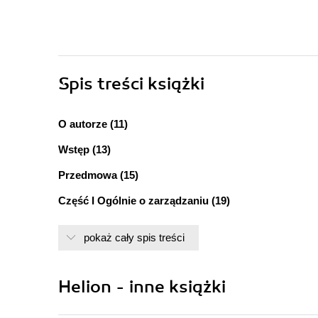
Spis treści
książki
O autorze (11)
Wstęp (13)
Przedmowa (15)
Część I Ogólnie o zarządzaniu (19)
Rozdział 1. Zacznijmy od początku (21)
pokaż cały spis treści
Dlaczego potrzebne jest dobre oprogramowanie? (2
Punkty stałe (23)
Odbiorcy (24)
Helion - inne książki
Przyrostowe rozwiązywanie problemów na zegarze
Podsumowanie (28)