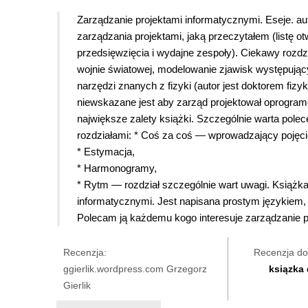
Zarządzanie projektami informatycznymi. Eseje. a
zarządzania projektami, jaką przeczytałem (listę 
przedsięwzięcia i wydajne zespoły). Ciekawy rozdzia
wojnie światowej, modelowanie zjawisk występują
narzędzi znanych z fizyki (autor jest doktorem fizy
niewskazane jest aby zarząd projektował oprogramow
największe zalety książki. Szczególnie warta pole
rozdziałami: * Coś za coś — wprowadzający pojęcie
* Estymacja,
* Harmonogramy,
* Rytm — rozdział szczególnie wart uwagi. Książk
informatycznymi. Jest napisana prostym językiem,
Polecam ją każdemu kogo interesuje zarządzanie p
Recenzja:
Recenzja do
ggierlik.wordpress.com Grzegorz
ksiązka
Gierlik