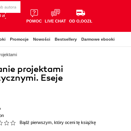
 zł
POMOC
LIVE CHAT
OD O,OOZŁ
oki
Promocje
Nowości
Bestsellery
Darmowe ebooki
rojektami
nie projektami
ycznymi. Eseje
o
on
Bądź pierwszym, który oceni tę książkę