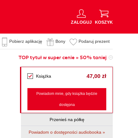
ZALOGUJ
KOSZYK
Pobierz aplikację
Bony
Podaruj prezent
TOP tytuł w super cenie » 50% taniej
47,00 zł
Książka
Powiadom mnie, gdy książka będzie
dostępna
Przenieś na półkę
Powiadom o dostępności audiobooka »