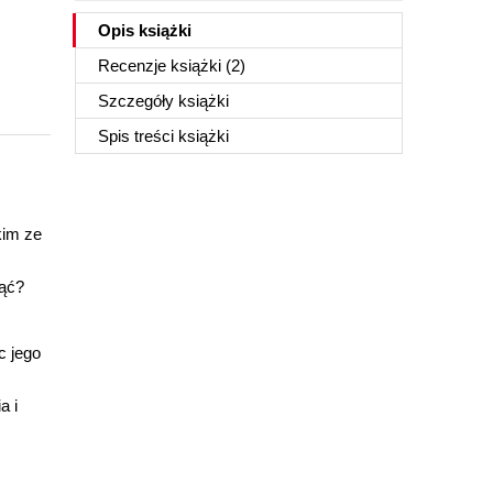
Opis
książki
Recenzje
książki
(2)
Szczegóły
książki
Spis treści
książki
kim ze
nąć?
c jego
a i