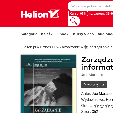
Kursy -65%
Inż. zwrotna 39,90
Kategorie
Książki
Ebooki
Kursy video
Audiobo
Helion.pl
»
Biznes IT
»
Zarządzanie
»
📚 Zarządzanie p
Zarządza
informat
Joe Marasco
Niedostępna
Autor:
Joe Marasc
Wydawnictwo:
Heli
Ocena:
Stron:
352