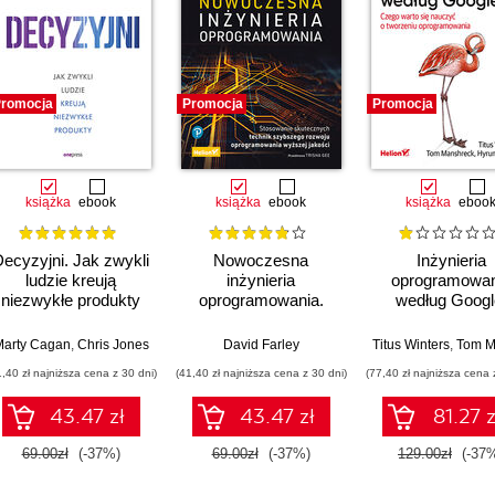
romocja
Promocja
Promocja
książka
ebook
książka
ebook
książka
eboo
ecyzyjni. Jak zwykli
Nowoczesna
Inżynieria
ludzie kreują
inżynieria
oprogramowan
niezwykłe produkty
oprogramowania.
według Googl
Stosowanie
Czego warto s
skutecznych technik
nauczyć o tworz
arty Cagan
,
Chris Jones
David Farley
Titus Winters
,
Tom Mansh
szybszego rozwoju
oprogramowan
1,40 zł najniższa cena z 30 dni)
(41,40 zł najniższa cena z 30 dni)
(77,40 zł najniższa cena 
oprogramowania
wyższej jakości
43.47 zł
43.47 zł
81.27 z
69.00zł
(-37%)
69.00zł
(-37%)
129.00zł
(-37