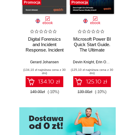
Promocja
Promocja
Promocj
ebook
ebook
Digital Forensics
Microsoft Power BI
Pract
and Incident
Quick Start Guide.
Intel
Response. Incident
The Ultimate
Data-D
Response tools
Beginner's Guide
Hunti
and techniques for
to Power BI, Data
your c
Gerard Johansen
Devin Knight
,
Erin Ostrowsky
,
Mitchel
effective cyber
Storytelling, AI
effor
(134,10 zł najniższa cena z 30
(125,10 zł najniższa cena z 30
(116,10 zł 
threat response -
Tools, and
dete
dni)
dni)
Fourth Edition
Microsoft Fabric -
def
134.10 zł
125.10 zł
Fourth Edition
ATT&C
tool
149.00zł
(-10%)
139.00zł
(-10%)
129.0
E