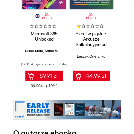
ebook
ebook
Microsoft 365
Excel w pigułce.
Using
Unlocked
Arkusze
365 
kalkulacyjne od
podstaw po
Nuno Mota
,
Adina Waffenschmidt
Keit
zaawansowane
Leszek Owsianko
rozwiązania
(89,91 zł najniższa cena z 30 dni)
(89,91 zł naj
89.91 zł
44.99 zł
99.90zł
(-10%)
99.9
O autorze
ebooka