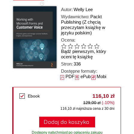
Autor:
Welly Lee
Wydawnictwo:
Packt
Publishing
(Z chęcią
przeczytam książkę w
języku polskim)
Ocena:
Bądź pierwszym, który
oceni tę książkę
Stron:
336
Dostępne formaty:
PDF
ePub
Mobi
116,10 zł
Ebook
129,00 zł
(-10%)
116,10 zł najniższa cena z 30 dni
Dodaj do koszyka
Dostępny natychmiast po opłaceniu zakupu