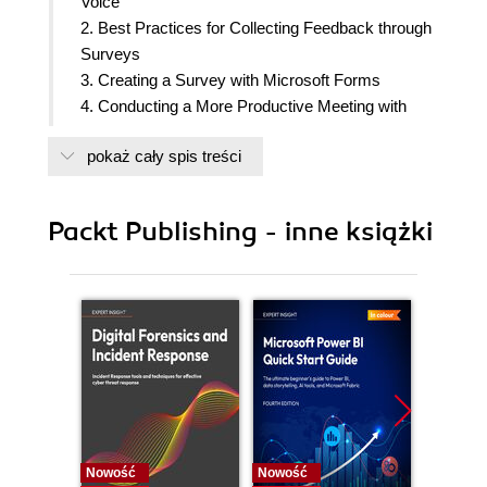
Voice
2. Best Practices for Collecting Feedback through
Surveys
3. Creating a Survey with Microsoft Forms
4. Conducting a More Productive Meeting with
Microsoft Forms and Microsoft Teams
pokaż cały spis treści
5. Post-Training Assessment and Feedback
6. Conducting an Employee Survey with
Dynamics 365 Customer Voice
Packt Publishing - inne książki
7. Collecting Periodic Customer Feedback with
Customer Voice
8. Automating Customer Support Surveys with
Dynamics 365 Customer Voice
9. Closing a Feedback Loop with Customer Voice
10. Administering Microsoft Forms and Dynamics
365 Customer Voice
11. Managing Usage with Dynamics 365
Customer Voice
Nowość
Nowość
Nowość