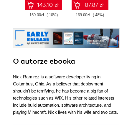
XML from the
143.10 zł
87.87 zł
installer and
beyond
159.00zł
(-10%)
169.00zł
(-48%)
179.0
O autorze
ebooka
Nick Ramirez is a software developer living in
Columbus, Ohio. As a believer that deployment
shouldn't be terrifying, he has become a big fan of
technologies such as WiX. His other related interests
include build automation, software architecture, and
playing Minecraft. Nick lives with his wife and two cats.