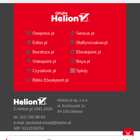
Onepress.pl
Sensus.pl
Editio.pl
DlaBystrzakow.pl
Bezdroza.pl
Ebookpoint.pl
Videopoint.pl
Beya.pl
Czytalisek.pl
Sploty
Biblio.Ebookpoint.pl
Helion.pl sp. z o.o.
ul. Kościuszki 1c
© Helion.pl 1991-2026
44-100 Gliwice
tel. (32) 230-98-63
e-mail:
[wyświetl email]@helion.pl
NIP: 6312636254
Regon: 241989027