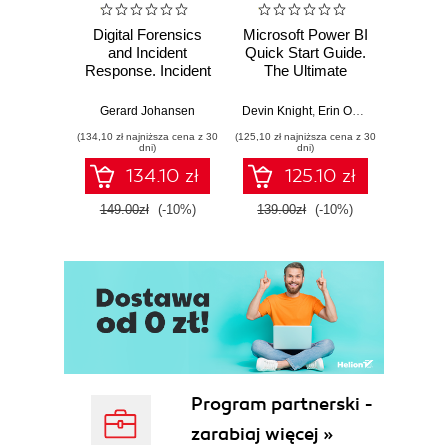
Digital Forensics
Microsoft Power BI
Pract
and Incident
Quick Start Guide.
Intel
Response. Incident
The Ultimate
Data-D
Response tools
Beginner's Guide
Hunti
and techniques for
to Power BI, Data
your c
Gerard Johansen
Devin Knight
,
Erin Ostrowsky
,
Mitchel
effective cyber
Storytelling, AI
effor
(134,10 zł najniższa cena z 30
(125,10 zł najniższa cena z 30
(116,10 zł 
threat response -
Tools, and
dete
dni)
dni)
Fourth Edition
Microsoft Fabric -
def
134.10 zł
125.10 zł
Fourth Edition
ATT&C
tool
149.00zł
(-10%)
139.00zł
(-10%)
129.0
E
Program partnerski -
zarabiaj więcej »