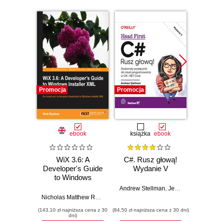
Promocja
Promocja
Promocj
ebook
książka
ebook
ksią
WiX 3.6: A
C#. Rusz głową!
C# 12
Developer's Guide
Wydanie V
Kom
to Windows
pro
Installer XML. An
Andrew Stellman
,
Jennifer Greene
all-in-one
Nicholas Matthew Ramirez
Jose
introduction to
(143,10 zł najniższa cena z 30
(84,50 zł najniższa cena z 30 dni)
(89,50 zł naj
Windows Installer
dni)