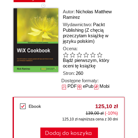
Autor:
Nicholas Matthew
Ramirez
Wydawnictwo:
Packt
Publishing
(Z chęcią
przeczytam książkę w
języku polskim)
Ocena:
Bądź pierwszym, który
oceni tę książkę
Stron:
260
Dostępne formaty:
PDF
ePub
Mobi
125,10 zł
Ebook
139,00 zł
(-10%)
125,10 zł najniższa cena z 30 dni
Dodaj do koszyka