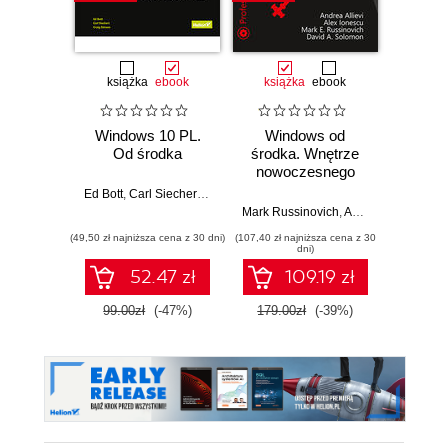
książka
ebook
książka
ebook
ksią
Windows 10 PL.
Windows od
S
Od środka
środka. Wnętrze
ope
nowoczesnego
Arch
systemu,
funkc
Ed Bott
,
Carl Siechert
,
Craig Stinson
wirtualizacja,
proj
Mark Russinovich
,
Andrea Allievi
Willi
,
Alex
systemy plików,
Wyd
(49,50 zł najniższa cena z 30 dni)
(107,40 zł najniższa cena z 30
(64,50 zł naj
rozruch,
dni)
bezpieczeństwo i
52.47 zł
109.19 zł
dużo więcej.
Wydanie VII
99.00zł
(-47%)
179.00zł
(-39%)
129.0