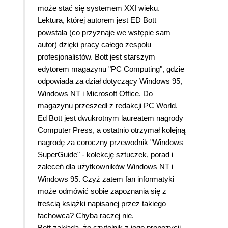
może stać się systemem XXI wieku.
Lektura, której autorem jest ED Bott
powstała (co przyznaje we wstępie sam
autor) dzięki pracy całego zespołu
profesjonalistów. Bott jest starszym
edytorem magazynu "PC Computing", gdzie
odpowiada za dział dotyczący Windows 95,
Windows NT i Microsoft Office. Do
magazynu przeszedł z redakcji PC World.
Ed Bott jest dwukrotnym laureatem nagrody
Computer Press, a ostatnio otrzymał kolejną
nagrodę za coroczny przewodnik "Windows
SuperGuide" - kolekcję sztuczek, porad i
zaleceń dla użytkowników Windows NT i
Windows 95. Czyż zatem fan informatyki
może odmówić sobie zapoznania się z
treścią książki napisanej przez takiego
fachowca? Chyba raczej nie.
Bott zakłada, że czytelnik z jego propozycji