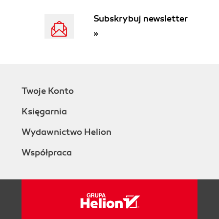
Rozdział 3. Windows NT i Twoje biuro
Subskrybuj newsletter
Początki
Administrator zarządza Twoim komputerem
»
Poznaj swoje prawa - prawa użytkownika
Grupy użytkowników
Stój! Kto idzie?
Przyłączenie do sieci
Zmiana hasła
Twoje Konto
Rozdział 4. System pomocy
Księgarnia
Wstęp
Zasada pracy systemu pomocy
Wydawnictwo Helion
Przywoływanie systemu Pomocy
Współpraca
Gdzie jestem?
Znaczenie przycisków dostępnych w sytemie
pomocy
Nie pamiętam, jak...
Początek
Indeks