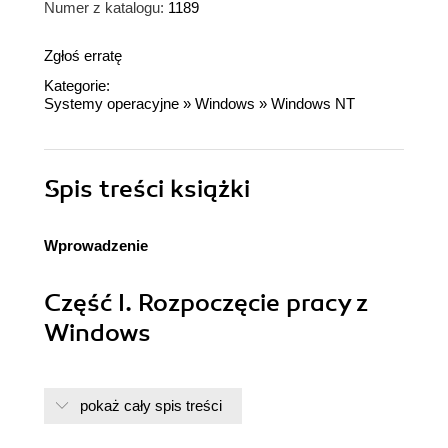
Numer z katalogu:
1189
Zgłoś erratę
Kategorie:
Systemy operacyjne
»
Windows
»
Windows NT
Spis treści
książki
Wprowadzenie
Część I. Rozpoczęcie pracy z
Windows
Rozdział 1. Co to jest Windows NT?
pokaż cały spis treści
Co Windows NT może zrobić dla mnie?
Do czego potrzebny Mi jest system