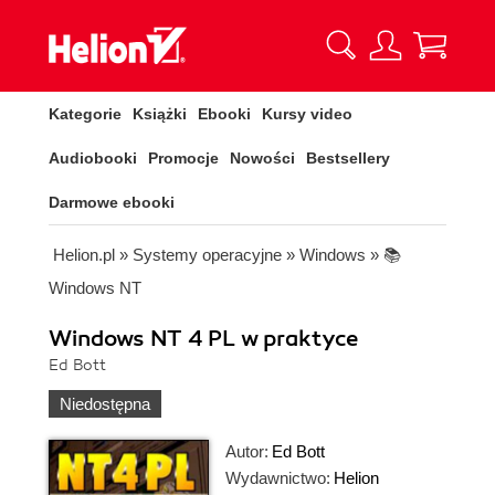
Kategorie
Książki
Ebooki
Kursy video
Audiobooki
Promocje
Nowości
Bestsellery
Darmowe ebooki
Helion.pl
»
Systemy operacyjne
»
Windows
»
📚
Windows NT
Windows NT 4 PL w praktyce
Ed Bott
Niedostępna
Autor:
Ed Bott
Wydawnictwo:
Helion