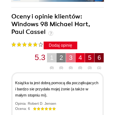
Oceny i opinie klientów:
Windows 98 Michael Hart,
Paul Cassel
Dodaj opinię
5.3
1
2
3
4
5
6
(0)
(0)
(0)
(0)
(3)
(1)
Książka ta jest dobrą pomocą dla początkujacych
i bardzo sie przydała mojej żonie (a także w
małym stopniu mi).
Opinia: Robert D. Jensen
Ocena: 6