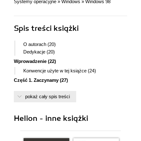
Systemy operacyjne
»
Windows
»
Windows 98
Spis treści
książki
O autorach (20)
Dedykacje (20)
Wprowadzenie (22)
Konwencje użyte w tej książce (24)
Część 1. Zaczynamy (27)
Rozdział 1. Powitanie (29)
pokaż cały spis treści
Co nowego w Windows 98? (30)
Użyteczność (31)
Interfejs z pojedynczym kliknięciem (31)
Helion - inne książki
Przeglądanie lokalnych folderów w
postaci stron WWW (31)
Aktywny Pulpit (31)