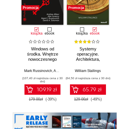
Promocja
Promocja
książka
ebook
książka
ebook
Windows od
Systemy
środka. Wnętrze
operacyjne.
nowoczesnego
Architektura,
systemu,
funkcjonowanie i
wirtualizacja,
projektowanie.
Mark Russinovich
,
Andrea Allievi
William Stallings
,
Alex Ionescu
,
David Solomon
systemy plików,
Wydanie IX
(107,40 zł najniższa cena z 30
(64,50 zł najniższa cena z 30 dni)
rozruch,
dni)
bezpieczeństwo i
109.19 zł
65.79 zł
dużo więcej.
Wydanie VII
179.00zł
(-39%)
129.00zł
(-49%)