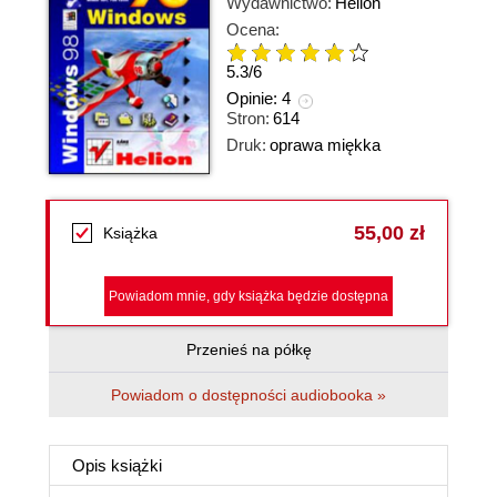
Wydawnictwo:
Helion
Ocena:
5.3
/
6
Opinie:
4
Stron:
614
Druk:
oprawa miękka
55,00 zł
Książka
Powiadom mnie, gdy książka będzie dostępna
Przenieś na półkę
Powiadom o dostępności audiobooka »
Opis
książki