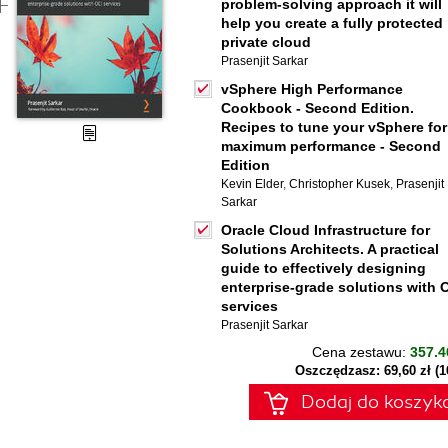
problem-solving approach it will
help you create a fully protected
private cloud
Prasenjit Sarkar
vSphere High Performance
Cookbook - Second Edition.
Recipes to tune your vSphere for
maximum performance - Second
Edition
Kevin Elder
,
Christopher Kusek
,
Prasenjit
Sarkar
Oracle Cloud Infrastructure for
Solutions Architects. A practical
guide to effectively designing
enterprise-grade solutions with 
services
Prasenjit Sarkar
Cena zestawu:
357.4
Oszczędzasz: 69,60 zł (
Dodaj do koszyk