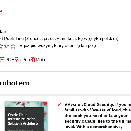
rkar
t Publishing
(Z chęcią przeczytam książkę w języku polskim)
Bądź pierwszym, który oceni tę książkę
PDF
ePub
Mobi
 rabatem
VMware vCloud Security. If you'r
familiar with Vmware vCloud, this
the book you need to take your
security capabilities to the ultim
level. With a comprehensive,