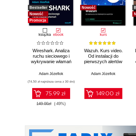
Bestseller
Nowość
B
Nowość
Promocja
książka
ebook
kurs
Wireshark. Analiza
Wazuh. Kurs video.
ruchu sieciowego i
Od instalacji do
wykrywanie włamań
pierwszych alertów
Adam Józefiok
Adam Józefiok
(74,50 zł najniższa cena z 30 dni)
75.99 zł
149.00 zł
149.00zł
(-49%)