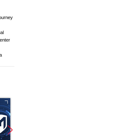
journey
al
enter
a