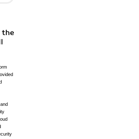
o the
l
form
rovided
d
 and
ity
loud
d
curity