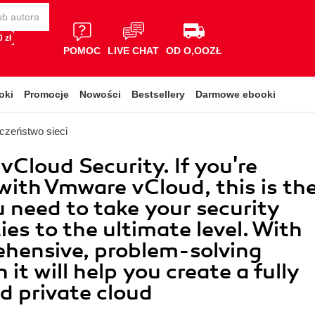
 zł
POMOC
LIVE CHAT
OD O,OOZŁ
oki
Promocje
Nowości
Bestsellery
Darmowe ebooki
czeństwo sieci
Cloud Security. If you're
 with Vmware vCloud, this is th
 need to take your security
ies to the ultimate level. With
hensive, problem-solving
it will help you create a fully
d private cloud