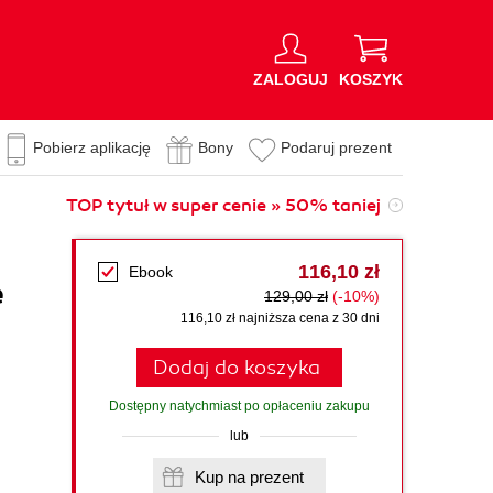
ZALOGUJ
KOSZYK
Pobierz aplikację
Bony
Podaruj prezent
TOP tytuł w super cenie » 50% taniej
116,10 zł
Ebook
e
129,00 zł
(-10%)
116,10 zł najniższa cena z 30 dni
Dodaj do koszyka
Dostępny natychmiast po opłaceniu zakupu
lub
Kup na prezent