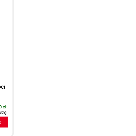
OCI
0 zł
16%)
a