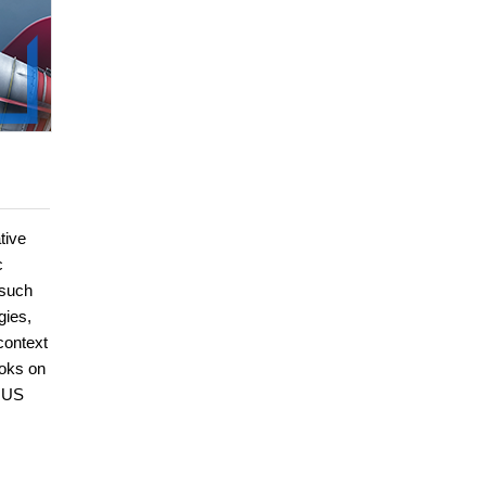
tive
c
 such
gies,
context
ooks on
e US