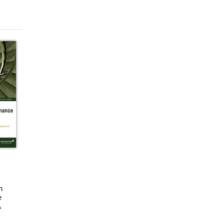
h
e
A
ideal