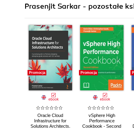
Prasenjit Sarkar - pozostałe ks
Promocja
Promocja
P
ebook
ebook
Oracle Cloud
vSphere High
Infrastructure for
Performance
Solutions Architects.
Cookbook - Second
A practical guide to
Edition. Recipes to