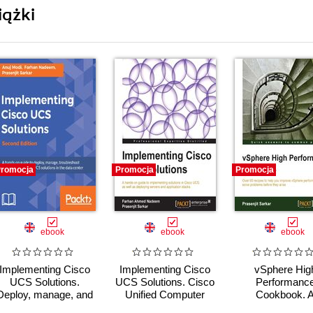
iążki
romocja
Promocja
Promocja
ebook
ebook
ebook
Implementing Cisco
Implementing Cisco
vSphere Hig
UCS Solutions.
UCS Solutions. Cisco
Performanc
Deploy, manage, and
Unified Computer
Cookbook. 
automate your
System is a powerful
cookbook is the 