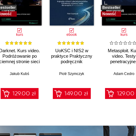
estseller
Bestseller
Nowość
Nowość
kurs
ebook
kurs
Darknet. Kurs video.
UoKSC i NIS2 w
Metasploit. Ku
Podróżowanie po
praktyce Praktyczny
video. Testy
ciemnej stronie sieci
podręcznik
penetracyjne 
implementacji
łamanie
Krajowego Systemu
zabezpiecze
Jakub Kubś
Piotr Szymczyk
Adam Cedro
Cyberbezpieczeństwa
Frameworki,
procedury, audyt dla
129.00 zł
149.00 zł
129.00 
zarządów, IT i
compliance