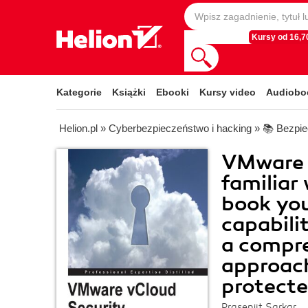
Kursy od 16,70
Kategorie
Książki
Ebooki
Kursy video
Audiobo
Helion.pl
»
Cyberbezpieczeństwo i hacking
»
📚 Bezpie
VMware v
familiar
book you
capabilit
a compre
approach 
protecte
Prasenjit Sarkar