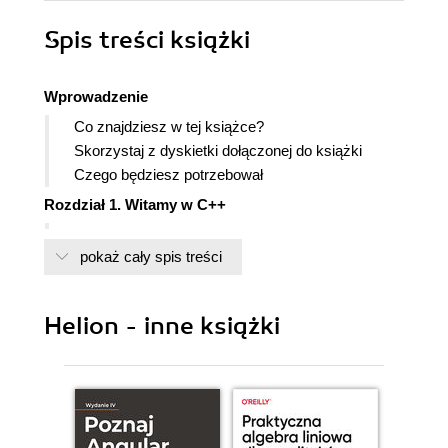
Spis treści
książki
Wprowadzenie
Co znajdziesz w tej książce?
Skorzystaj z dyskietki dołączonej do książki
Czego będziesz potrzebował
Rozdział 1. Witamy w C++
Przegląd Visual C++
pokaż cały spis treści
Nasz pierwszy przykład
Obszary robocze i projekty
Tworzenie pliku kodu źródłowego
Helion - inne książki
Dodawanie do programu kodu języka C++
Czym są strumienie w C++?
Uruchamianie programu
Wszystko o klasach i obiektach języka C++
Co to jest obiekt?