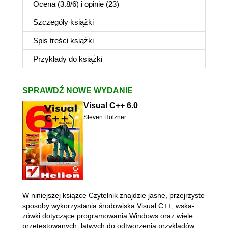
Ocena (
3.8
/
6
) i opinie (23)
Szczegóły
książki
Spis treści
książki
Przykłady do
książki
SPRAWDŹ NOWE WYDANIE
Visual C++ 6.0
Steven Holzner
W niniejszej książce Czytelnik znajdzie jasne, przejrzyste
sposoby wykorzystania środowiska Visual C++, wska-
zówki dotyczące programowania Windows oraz wiele
przetestowanych, łatwych do odtworzenia przykładów,