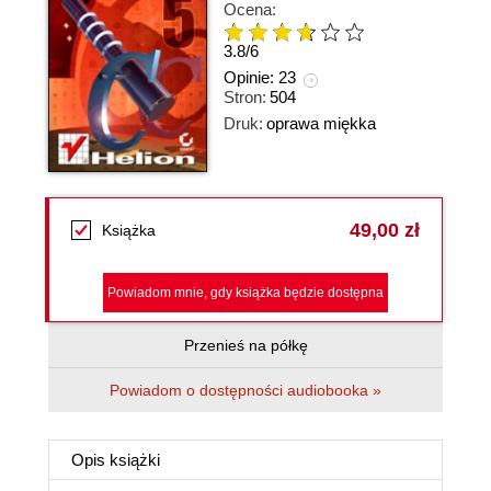
Ocena:
3.8
/
6
Opinie:
23
Stron:
504
Druk:
oprawa miękka
49,00 zł
Książka
Powiadom mnie, gdy książka będzie dostępna
Przenieś na półkę
Powiadom o dostępności audiobooka »
Opis
książki