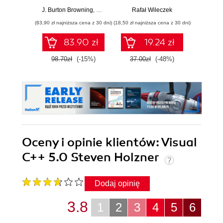
W
J. Burton Browning
,
Bruce Sutherland
Rafał Wileczek
Jacek Ma
(83,90 zł najniższa cena z 30 dni)
(18,50 zł najniższa cena z 30 dni)
(39,50 zł naj
83.90 zł
19.24 zł
98.70zł
(-15%)
37.00zł
(-48%)
79.0
Oceny i opinie klientów: Visual
C++ 5.0 Steven Holzner
Dodaj opinię
3.8
1
2
3
4
5
6