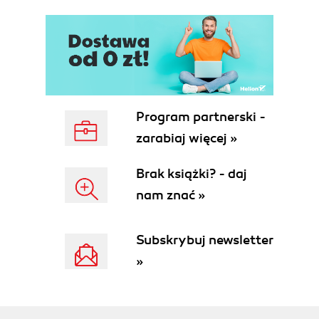
Czy już potrafisz?
Rozdział 2. Rozpoczynamy pracę w pakiecie Visual
C++
Nasz pierwszy prawdziwy program dla Windows
Elementy składowe programu w Visual C++
Obiekt aplikacji
Program partnerski -
Obiekt głównego okna
zarabiaj więcej »
Obiekt widoku
Obiekt dokumentu
Brak książki? - daj
Wyświetlanie komunikatu powitalnego
nam znać »
Analiza obiektu aplikacji
Analiza obiektu głównego okna
Analiza obiektu widoku
Subskrybuj newsletter
Programowanie zorientowane na zdarzenia
»
Wyświetlenie komunikatu w widoku
Co to jest kontekst urządzenia?
Analiza obiektu dokumentu
Pobieranie danych z wnętrza widoku