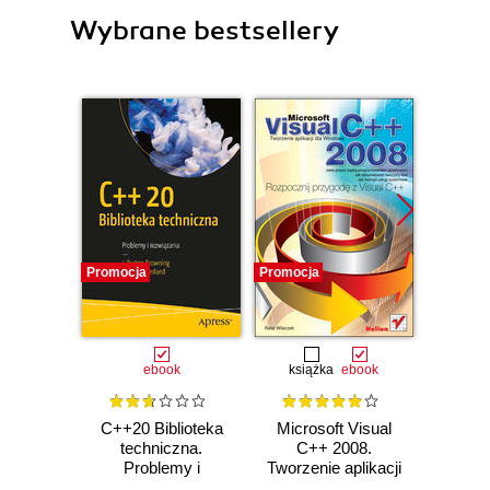
Wybrane bestsellery
Promocja
Promocja
Promocj
ebook
książka
ebook
ksią
C++20 Biblioteka
Microsoft Visual
Vis
techniczna.
C++ 2008.
G
Problemy i
Tworzenie aplikacji
rozwi
rozwiązania
dla Windows
prog