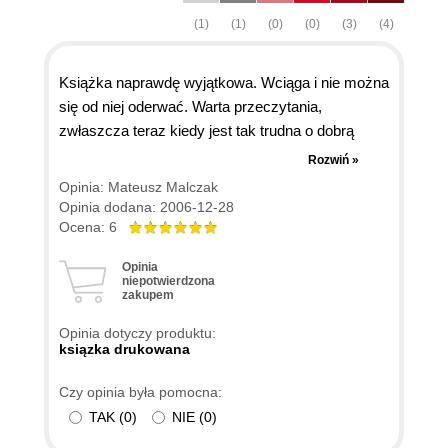
(1)
(1)
(0)
(0)
(3)
(4)
Książka naprawdę wyjątkowa. Wciąga i nie można
się od niej oderwać. Warta przeczytania,
zwłaszcza teraz kiedy jest tak trudna o dobrą
książkę o programowaniu, która nie byłaby pisana
Rozwiń »
jak dla nierozumnego dziecka :) Zdecydowanie
Opinia: Mateusz Malczak
polecam wszystkim tym, którzy programowanie
Opinia dodana: 2006-12-28
traktują jak sztukę i dla których jest ono pasją.
Ocena: 6
Opinia
niepotwierdzona
zakupem
Opinia dotyczy produktu:
ksiązka drukowana
Czy opinia była pomocna:
TAK
(
0
)
NIE
(
0
)