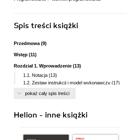
Spis treści
książki
Przedmowa (9)
Wstęp (11)
Rozdział 1. Wprowadzenie (13)
1.1. Notacja (13)
1.2. Zestaw instrukcji i model wykonawczy (17)
Rozdział 2. Podstawy (23)
pokaż cały spis treści
2.1. Manipulowanie prawostronnymi bitami (23)
2.2. Łączenie dodawania z operacjami logicznymi
Helion - inne książki
(27)
2.3. Nierówności w wyrażeniach logicznych i
arytmetycznych (29)
2.4. Wartość bezwzględna (30)