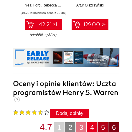
wsparcie zmian.
systemów w teorii i
Ten
Neal Ford
,
Rebecca Parsons
,
Patrick Kua
Artur Olszczyński
,
Pramod Sadalage
Auré
Wydanie II
praktyce
Wyd
(40,20 zł najniższa cena z 30 dni)
(107,40 zł 
42.21 zł
129.00 zł
67.00zł
(-37%)
179.0
Oceny i opinie klientów: Uczta
programistów Henry S. Warren
Dodaj opinię
4.7
1
2
3
4
5
6