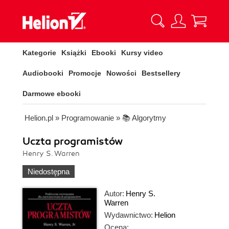
Kategorie
Książki
Ebooki
Kursy video
Audiobooki
Promocje
Nowości
Bestsellery
Darmowe ebooki
Helion.pl
»
Programowanie
»
📚 Algorytmy
Uczta programistów
Henry S. Warren
Niedostępna
Autor:
Henry S.
Warren
Wydawnictwo:
Helion
Ocena: