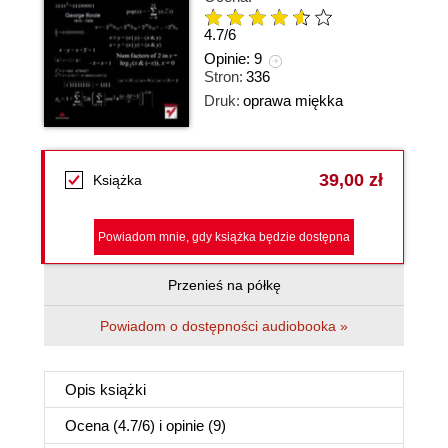
4.7
/
6
Opinie:
9
Stron:
336
Druk:
oprawa miękka
39,00 zł
Książka
Powiadom mnie, gdy książka będzie dostępna
Przenieś na półkę
Powiadom o dostępności audiobooka »
Opis
książki
Ocena (
4.7
/
6
) i opinie (9)