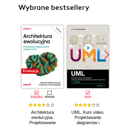
Wybrane bestsellery
Promocja
Bestselle
Promocj
książka
ebook
kurs
ksią
Architektura
UML. Kurs video.
U
ewolucyjna.
Projektowanie
mas
Projektowanie
diagramów i
użyci
oprogramowania i
modelowanie
Lear