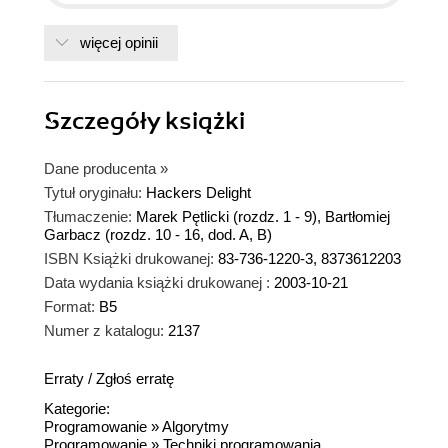
więcej opinii
Szczegóły
książki
Dane producenta
»
Tytuł oryginału:
Hackers Delight
Tłumaczenie:
Marek Pętlicki (rozdz. 1 - 9), Bartłomiej
Garbacz (rozdz. 10 - 16, dod. A, B)
ISBN Książki drukowanej:
83-736-1220-3, 8373612203
Data wydania książki drukowanej :
2003-10-21
Format:
B5
Numer z katalogu:
2137
Erraty
/
Zgłoś erratę
Kategorie:
Programowanie
»
Algorytmy
Programowanie
»
Techniki programowania