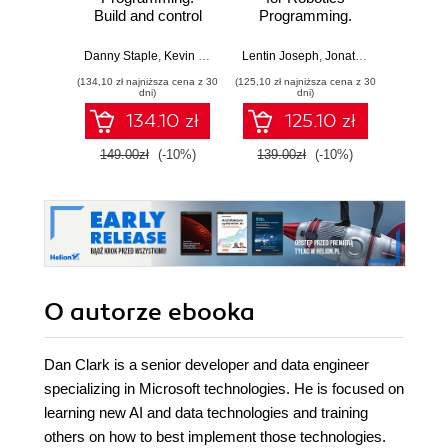
Build and control
Programming.
practic
cutting-edge AI
Design, build,
from 
robots with
simulate, and
Danny Staple
,
Kevin McAleer
Lentin Joseph
,
Jonathan Cacace
Raspberry Pi and
prototype complex
(134,10 zł najniższa cena z 30
(125,10 zł najniższa cena z 30
(98,10 zł naj
Python - Third
robots using the
dni)
dni)
Edition
Robot Operating
134.10 zł
125.10 zł
System 2 - Fourth
Edition
149.00zł
(-10%)
139.00zł
(-10%)
109.0
O autorze
ebooka
Dan Clark is a senior developer and data engineer
specializing in Microsoft technologies. He is focused on
learning new AI and data technologies and training
others on how to best implement those technologies.