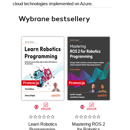
cloud technologies implemented on Azure.
Wybrane bestsellery
Promocja
Promocja
Promocj
ebook
ebook
Learn Robotics
Mastering ROS 2
C++ i
Programming.
for Robotics
Sys