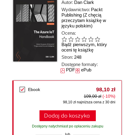
Autor:
Dan Clark
Wydawnictwo:
Packt
Publishing
(Z chęcią
przeczytam książkę w
języku polskim)
Ocena:
Bądź pierwszym, który
oceni tę książkę
Stron:
248
Dostępne formaty:
PDF
ePub
98,10 zł
Ebook
109,00 zł
(-10%)
98,10 zł najniższa cena z 30 dni
Dodaj do koszyka
Dostępny natychmiast po opłaceniu zakupu
lub