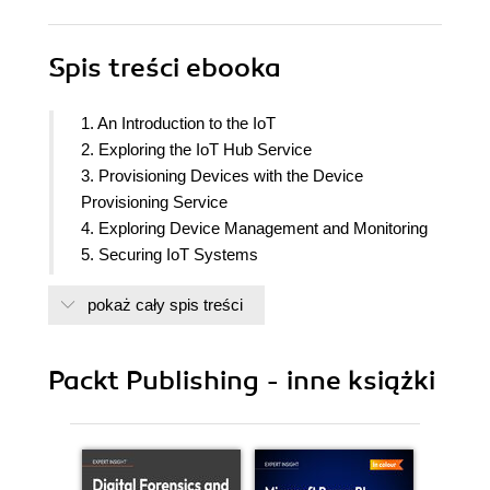
Spis treści
ebooka
1. An Introduction to the IoT
2. Exploring the IoT Hub Service
3. Provisioning Devices with the Device
Provisioning Service
4. Exploring Device Management and Monitoring
5. Securing IoT Systems
6. Creating Message Routing
pokaż cały spis treści
7. Exploring Azure Stream Analytics
8. Investigating IoT Data with Azure Data Explorer
9. Exploring IoT Edge Computing
Packt Publishing - inne książki
10. Visualizing Streaming Data in Power BI
11. Integrating Machine Learning
12. Responding to Device Events