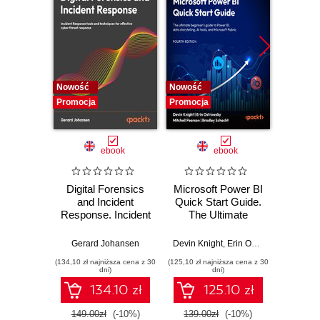
Nowość
Nowość
Nowość
Promocja
Promocja
Promocj
ebook
ebook
Digital Forensics
Microsoft Power BI
Pract
and Incident
Quick Start Guide.
Intel
Response. Incident
The Ultimate
Data-D
Response tools
Beginner's Guide
Hunti
and techniques for
to Power BI, Data
your c
Gerard Johansen
Devin Knight
,
Erin Ostrowsky
,
Mitchel
effective cyber
Storytelling, AI
effor
(134,10 zł najniższa cena z 30
(125,10 zł najniższa cena z 30
(116,10 zł 
threat response -
Tools, and
dete
dni)
dni)
Fourth Edition
Microsoft Fabric -
def
134.10 zł
125.10 zł
Fourth Edition
ATT&C
tool
149.00zł
(-10%)
139.00zł
(-10%)
129.0
E