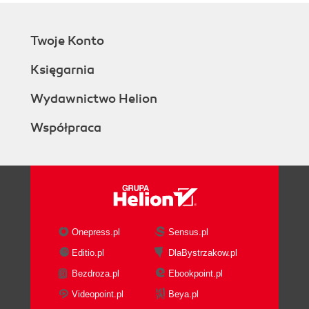
Twoje Konto
Księgarnia
Wydawnictwo Helion
Współpraca
Onepress.pl
Sensus.pl
Editio.pl
DlaBystrzakow.pl
Bezdroza.pl
Ebookpoint.pl
Videopoint.pl
Beya.pl