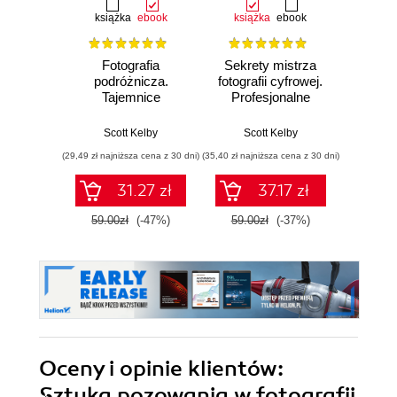
książka
ebook
książka
ebook
ksią
Fotografia
Sekrety mistrza
Fo
podróżnicza.
fotografii cyfrowej.
kra
Tajemnice
Profesjonalne
wedł
zawodowców
zdjęcia krok po
Ke
wyjaśnione krok po
kroku
Przew
Scott Kelby
Scott Kelby
Sc
kroku
p
(29,49 zł najniższa cena z 30 dni)
(35,40 zł najniższa cena z 30 dni)
(29,95 zł naj
31.27 zł
37.17 zł
59.00zł
(-47%)
59.00zł
(-37%)
59.9
Oceny i opinie klientów:
Sztuka pozowania w fotografii