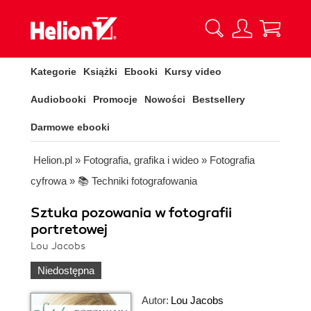
Kategorie
Książki
Ebooki
Kursy video
Audiobooki
Promocje
Nowości
Bestsellery
Darmowe ebooki
Helion.pl
»
Fotografia, grafika i wideo
»
Fotografia
cyfrowa
»
📚 Techniki fotografowania
Sztuka pozowania w fotografii
portretowej
Lou Jacobs
Niedostępna
Autor:
Lou Jacobs