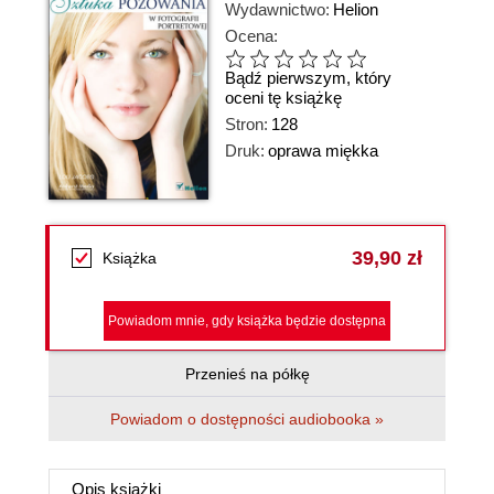
Wydawnictwo:
Helion
Ocena:
Bądź pierwszym, który
oceni tę książkę
Stron:
128
Druk:
oprawa miękka
39,90 zł
Książka
Powiadom mnie, gdy książka będzie dostępna
Przenieś na półkę
Powiadom o dostępności audiobooka »
Opis
książki