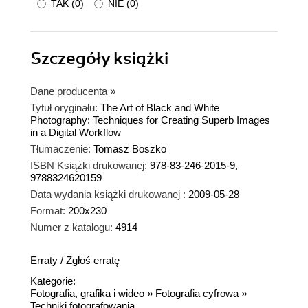
TAK
(
0
)
NIE
(
0
)
Szczegóły
książki
Dane producenta
»
Tytuł oryginału:
The Art of Black and White
Photography: Techniques for Creating Superb Images
in a Digital Workflow
Tłumaczenie:
Tomasz Boszko
ISBN Książki drukowanej:
978-83-246-2015-9,
9788324620159
Data wydania książki drukowanej :
2009-05-28
Format:
200x230
Numer z katalogu:
4914
Erraty
/
Zgłoś erratę
Kategorie:
Fotografia, grafika i wideo
»
Fotografia cyfrowa
»
Techniki fotografowania