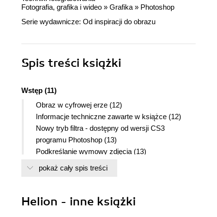
Fotografia, grafika i wideo
»
Grafika
»
Photoshop
Serie wydawnicze:
Od inspiracji do obrazu
Spis treści
książki
Wstęp (11)
Obraz w cyfrowej erze (12)
Informacje techniczne zawarte w książce (12)
Nowy tryb filtra - dostępny od wersji CS3
programu Photoshop (13)
Podkreślanie wymowy zdjęcia (13)
Część I Narzędzia i podstawy (15)
pokaż cały spis treści
1. Wybór dobrego aparatu cyfrowego (17)
Matryce CMOS (18)
Helion - inne książki
Sensor pełnoklatkowy (18)