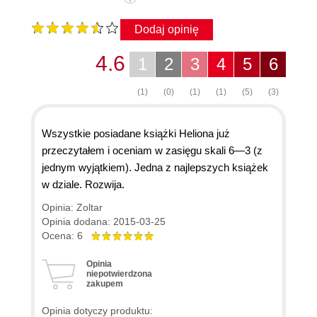
Dodaj opinię
4.6
1
2
3
4
5
6
(1)
(0)
(1)
(1)
(5)
(3)
Wszystkie posiadane książki Heliona już
przeczytałem i oceniam w zasięgu skali 6—3 (z
jednym wyjątkiem). Jedna z najlepszych książek
w dziale. Rozwija.
Opinia: Zoltar
Opinia dodana: 2015-03-25
Ocena: 6
Opinia
niepotwierdzona
zakupem
Opinia dotyczy produktu: