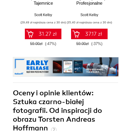
Tajemnice
Profesjonalne
wedł
zawodowców
zdjęcia krok po
Ke
wyjaśnione krok po
kroku
Przew
Scott Kelby
Scott Kelby
Sc
kroku
p
(29,49 zł najniższa cena z 30 dni)
(35,40 zł najniższa cena z 30 dni)
(29,95 zł naj
31.27 zł
37.17 zł
59.00zł
(-47%)
59.00zł
(-37%)
59.9
Oceny i opinie klientów:
Sztuka czarno-białej
fotografii. Od inspiracji do
obrazu Torsten Andreas
Hoffmann