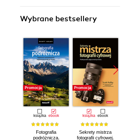
Wybrane bestsellery
Promocja
Promocja
Promocj
książka
ebook
książka
ebook
ksią
Fotografia
Sekrety mistrza
Fo
podróżnicza.
fotografii cyfrowej.
kra