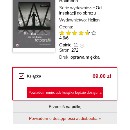
Hoffmann
Serie wydawnicze:
Od
inspiracji do obrazu
Wydawnictwo:
Helion
Ocena:
4.6
/
6
Opinie:
11
Stron:
272
Druk:
oprawa miękka
69,00 zł
Książka
Powiadom mnie, gdy książka będzie dostępna
Przenieś na półkę
Powiadom o dostępności audiobooka »