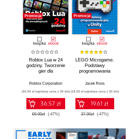
Promocja
Promocja
książka
ebook
książka
ebook
Roblox Lua w 24
LEGO Microgame.
Minecra
godziny. Tworzenie
Podstawy
we
gier dla
programowania
początkujących
gier w Unity
Kon
Roblox Corporation
Jacek Ross
(34,50 zł najniższa cena z 30 dni)
(18,50 zł najniższa cena z 30 dni)
36.57 zł
19.61 zł
69.00zł
(-47%)
37.00zł
(-47%)