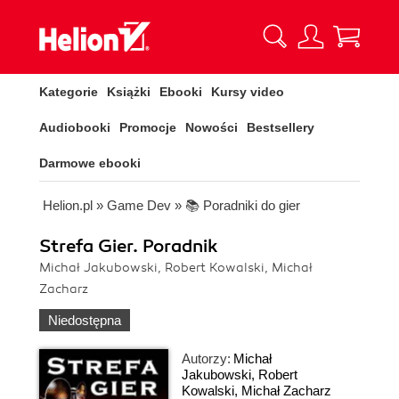
Kategorie
Książki
Ebooki
Kursy video
Audiobooki
Promocje
Nowości
Bestsellery
Darmowe ebooki
Helion.pl
»
Game Dev
»
📚 Poradniki do gier
Strefa Gier. Poradnik
Michał Jakubowski, Robert Kowalski, Michał
Zacharz
Niedostępna
Autorzy:
Michał
Jakubowski
,
Robert
Kowalski
,
Michał Zacharz