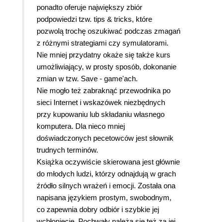
ponadto oferuje największy zbiór
podpowiedzi tzw. tips & tricks, które
pozwolą trochę oszukiwać podczas zmagań
z różnymi strategiami czy symulatorami.
Nie mniej przydatny okaże się także kurs
umożliwiający, w prosty sposób, dokonanie
zmian w tzw. Save - game'ach.
Nie mogło też zabraknąć przewodnika po
sieci Internet i wskazówek niezbędnych
przy kupowaniu lub składaniu własnego
komputera. Dla nieco mniej
doświadczonych pecetowców jest słownik
trudnych terminów.
Książka oczywiście skierowana jest głównie
do młodych ludzi, którzy odnajdują w grach
źródło silnych wrażeń i emocji. Została ona
napisana językiem prostym, swobodnym,
co zapewnia dobry odbiór i szybkie jej
wchłonięcie. Pochwały należą się też za jej