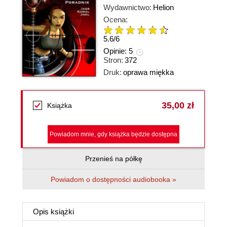
Wydawnictwo:
Helion
Ocena:
5.6
/
6
Opinie:
5
Stron:
372
Druk:
oprawa miękka
35,00 zł
Książka
Powiadom mnie, gdy książka będzie dostępna
Przenieś na półkę
Powiadom o dostępności audiobooka »
Opis
książki