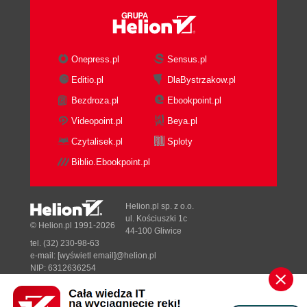
Porady i sztuczki (56)
KAJKO I KOKOSZ (59)
MORTAL KOMBAT 3 (61)
Onepress.pl
Sensus.pl
Postacie i ciosy (61)
Editio.pl
DlaBystrzakow.pl
Cyrax (62)
Bezdroza.pl
Ebookpoint.pl
Jax (62)
Videopoint.pl
Beya.pl
Kabal (63)
Czytalisek.pl
Sploty
Kano (63)
Kung Lao (64)
Biblio.Ebookpoint.pl
Liu Kang (64)
Nightwolf (65)
Helion.pl sp. z o.o.
Sektor (65)
ul. Kościuszki 1c
© Helion.pl 1991-2026
Shang Tsung (66)
44-100 Gliwice
Sheeva (66)
tel. (32) 230-98-63
e-mail:
[wyświetl email]@helion.pl
Sindel (67)
NIP: 6312636254
Sonya (67)
Regon: 241989027
Stryker (68)
Designed with ♥ by
Tonik.pl