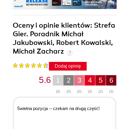
Oceny i opinie klientów: Strefa
Gier. Poradnik Michał
Jakubowski, Robert Kowalski,
Michał Zacharz
Dodaj opinię
5.6
1
2
3
4
5
6
(0)
(0)
(0)
(0)
(2)
(3)
Świetna pozycja -- czekam na drugą część!