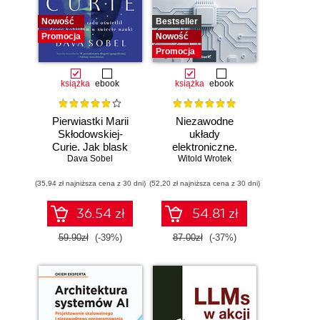
Nowość
Bestseller
Promocja
Nowość
Promocja
książka
ebook
książka
ebook
Pierwiastki Marii
Niezawodne
Skłodowskiej-
układy
Curie. Jak blask
elektroniczne.
radu oświetlił drogę
Dava Sobel
Witold Wrotek
Podręcznik
kobietom w
konstruktora
(35,94 zł najniższa cena z 30 dni)
świecie nauki
(52,20 zł najniższa cena z 30 dni)
36.54 zł
54.81 zł
59.90zł
(-39%)
87.00zł
(-37%)