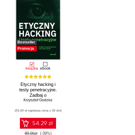
Bestseller
Promocja
książka
ebook
Etyczny hacking i
testy penetracyjne.
Zadbaj o
bezpieczeństwo
Krzysztof Godzisz
sieci LAN i WLAN
(53,40 zł najniższa cena z 30 dni)
54.29 zł
89.00zł
(-39%)