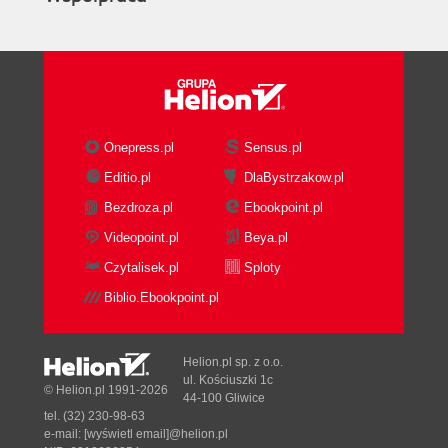
Onepress.pl
Sensus.pl
Editio.pl
DlaBystrzakow.pl
Bezdroza.pl
Ebookpoint.pl
Videopoint.pl
Beya.pl
Czytalisek.pl
Sploty
Biblio.Ebookpoint.pl
Helion.pl sp. z o.o.
ul. Kościuszki 1c
© Helion.pl 1991-2026
44-100 Gliwice
tel. (32) 230-98-63
e-mail:
[wyświetl email]@helion.pl