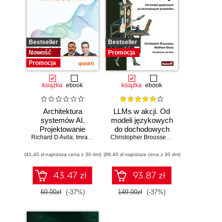
Bestseller
Bestseller
Nowość
Promocja
Promocja
książka
ebook
książka
ebook
Architektura
LLMs w akcji. Od
systemów AI.
modeli językowych
Projektowanie
do dochodowych
Richard D Avila
skalowalnego i
,
Imran Ahmad
produktów
Christopher Brousseau
,
Matt Sharp
niezawodnego
(41,40 zł najniższa cena z 30 dni)
oprogramowania
(89,40 zł najniższa cena z 30 dni)
43.47 zł
93.87 zł
69.00zł
(-37%)
149.00zł
(-37%)