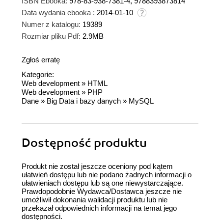
ISBN Ebooka:
978-83-938-7381-4, 9788393873814
Data wydania ebooka :
2014-01-10
Numer z katalogu:
19389
Rozmiar pliku Pdf:
2.9MB
Zgłoś erratę
Kategorie:
Web development
»
HTML
Web development
»
PHP
Dane
»
Big Data i bazy danych
»
MySQL
Dostępność produktu
Produkt nie został jeszcze oceniony pod kątem
ułatwień dostępu lub nie podano żadnych informacji o
ułatwieniach dostępu lub są one niewystarczające.
Prawdopodobnie Wydawca/Dostawca jeszcze nie
umożliwił dokonania walidacji produktu lub nie
przekazał odpowiednich informacji na temat jego
dostępności.