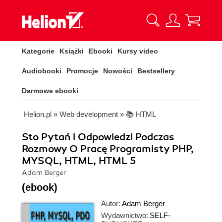
Kategorie
Książki
Ebooki
Kursy video
Audiobooki
Promocje
Nowości
Bestsellery
Darmowe ebooki
Helion.pl
»
Web development
»
📚 HTML
Sto Pytań i Odpowiedzi Podczas
Rozmowy O Pracę Programisty PHP,
MYSQL, HTML, HTML 5
Adam Berger
(ebook)
Autor:
Adam Berger
Wydawnictwo:
SELF-