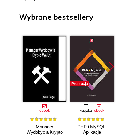
Wybrane bestsellery
Promocja
Nowość
Promocj
ebook
książka
ebook
Manager
PHP i MySQL.
Desi
Wydobycia Krypto
Aplikacje
Imp