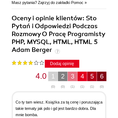
Masz pytania? Zajrzyj do zakładki
Pomoc
»
Oceny i opinie klientów: Sto
Pytań i Odpowiedzi Podczas
Rozmowy O Pracę Programisty
PHP, MYSQL, HTML, HTML 5
Adam Berger
Dodaj opinię
4.0
1
2
3
4
5
6
(0)
(0)
(1)
(1)
(1)
(0)
Co ty tam wiesz. Książka za tą cenę i poruszająca
takie tematy jak pdo i gd jest bardzo dobra. Dla
mnie bomba.