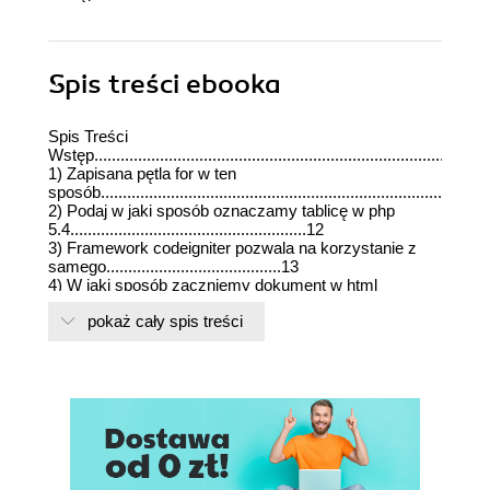
Spis treści
ebooka
Spis Treści
Wstęp..........................................................................................
1) Zapisana pętla for w ten
sposób.....................................................................................12
2) Podaj w jaki sposób oznaczamy tablicę w php
5.4......................................................12
3) Framework codeigniter pozwala na korzystanie z
samego........................................13
4) W jaki sposób zaczniemy dokument w html
5...............................................................13
pokaż cały spis treści
5) Proszę posortować poniższą tablicę po
wartości.........................................................14
6) Podaj która funkcja mysql z podanych
poniżej,............................................................14
7) Do czego służy biblioteka PDO w PHP…....
…..............................................................15
8) Jaką wartość zwróci funkcja obsługująca
sieci...........................................................15
gethostbyaddr($_SERVER['REMOTE_ADDR'])
…………...........….................................15