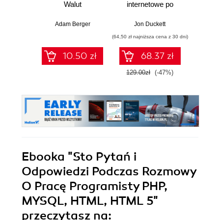
Walut
internetowe po
Micros
stronie serwera
Solut
Certifi
Adam Berger
Jon Duckett
Wer
Ga
(64,50 zł najniższa cena z 30 dni)
(125,10 zł 
DevOps
pass 
10.50 zł
68.37 zł
with 
and 
129.00zł
(-47%)
139.0
clo
Ebooka
"Sto Pytań i
Odpowiedzi Podczas Rozmowy
O Pracę Programisty PHP,
MYSQL, HTML, HTML 5"
przeczytasz na: