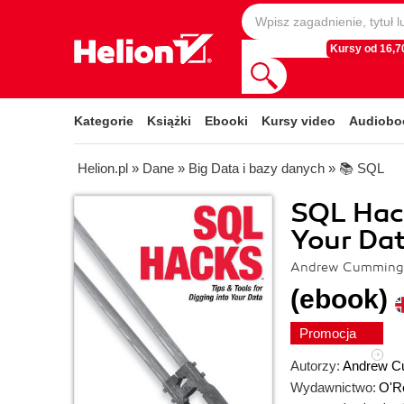
Kursy od 16,70
Kategorie
Książki
Ebooki
Kursy video
Audiobo
Helion.pl
»
Dane
»
Big Data i bazy danych
»
📚 SQL
SQL Hack
Your Da
Andrew Cumming,
(ebook)
Promocja
Autorzy:
Andrew C
Wydawnictwo:
O'Re