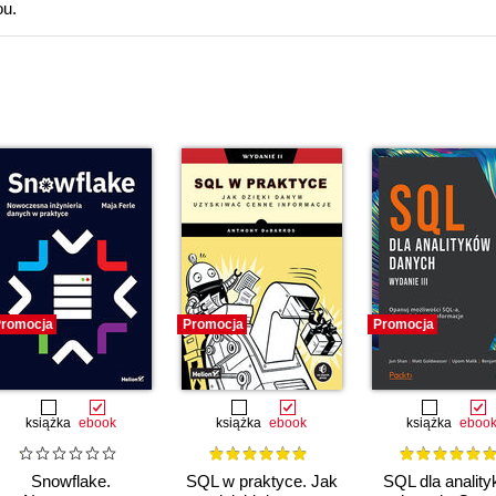
ou.
romocja
Promocja
Promocja
książka
ebook
książka
ebook
książka
eboo
Snowflake.
SQL w praktyce. Jak
SQL dla analit