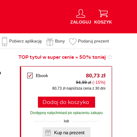
ZALOGUJ
KOSZYK
Pobierz aplikację
Bony
Podaruj prezent
TOP tytuł w super cenie » 50% taniej
o
80,73 zł
Ebook
94,99 zł
(-15%)
80,73 zł najniższa cena z 30 dni
Dodaj do koszyka
Dostępny natychmiast po opłaceniu zakupu
lub
Kup na prezent