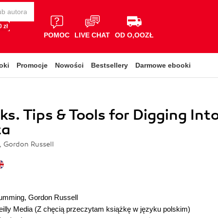
 zł
POMOC
LIVE CHAT
OD O,OOZŁ
oki
Promocje
Nowości
Bestsellery
Darmowe ebooki
s. Tips & Tools for Digging Int
ta
 Gordon Russell
umming
,
Gordon Russell
illy Media
(Z chęcią przeczytam książkę w języku polskim)