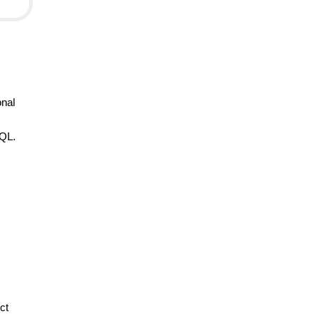
onal
SQL.
ct