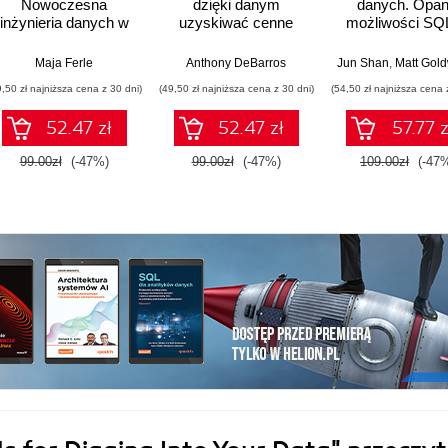
Nowoczesna
dzięki danym
danych. Opan
inżynieria danych w
uzyskiwać cenne
możliwości SQ
praktyce
informacje. Wydanie
aby wydobyw
II
informacje z da
,
Upom Malik
Maja Ferle
,
Benjamin Johnston
Anthony DeBarros
Jun Shan
,
Matt Goldwa
Wydanie III
9,50 zł najniższa cena z 30 dni)
(49,50 zł najniższa cena z 30 dni)
(54,50 zł najniższa cena 
52.47 zł
52.47 zł
57.77 z
99.00zł
(-47%)
99.00zł
(-47%)
109.00zł
(-47