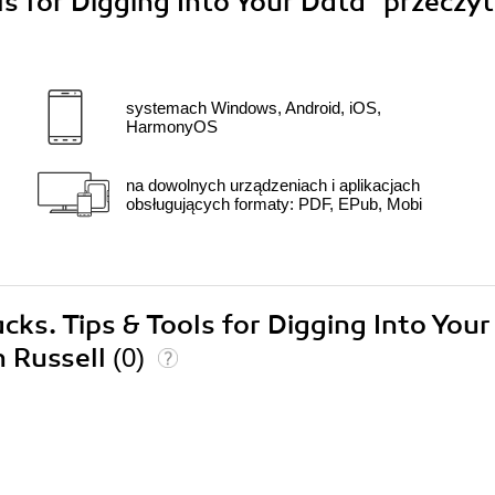
s for Digging Into Your Data"
przeczy
systemach Windows, Android, iOS,
HarmonyOS
na dowolnych urządzeniach i aplikacjach
obsługujących formaty: PDF, EPub, Mobi
cks. Tips & Tools for Digging Into Your
 Russell
(0)