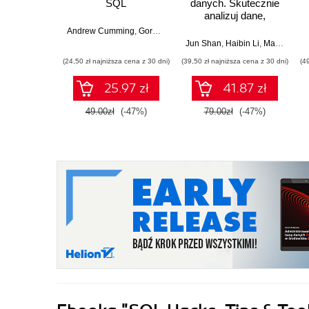
SQL
danych. Skutecznie
analizuj dane,
wyciągaj
Andrew Cumming
,
Gordon Russell
wartościowe wnioski i
Jun Shan
,
Haibin Li
,
Matt Goldwasser
opanuj
(24,50 zł najniższa cena z 30 dni)
(39,50 zł najniższa cena z 30 dni)
(4
zaawansowany SQL
na potrzeby
25.97 zł
41.87 zł
praktycznych
zastosowań.
49.00zł
(-47%)
79.00zł
(-47%)
Wydanie IV