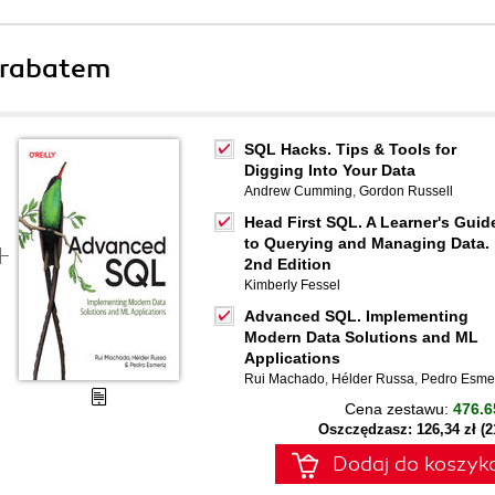
 rabatem
SQL Hacks. Tips & Tools for
Digging Into Your Data
Andrew Cumming
,
Gordon Russell
Head First SQL. A Learner's Guid
to Querying and Managing Data.
2nd Edition
Kimberly Fessel
Advanced SQL. Implementing
Modern Data Solutions and ML
Applications
Rui Machado
,
Hélder Russa
,
Pedro Esme
Cena zestawu:
476.6
Oszczędzasz: 126,34 zł (
Dodaj do koszyk