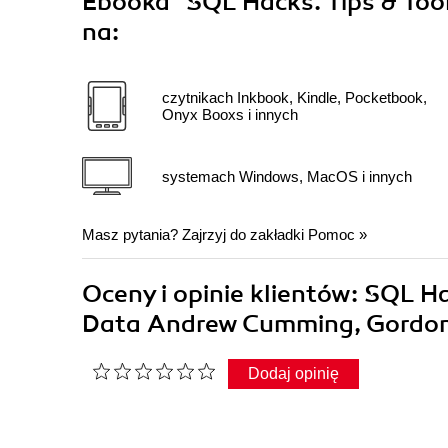
Ebooka
"SQL Hacks. Tips & Tool
na:
czytnikach Inkbook, Kindle, Pocketbook,
Onyx Booxs i innych
systemach Windows, MacOS i innych
Masz pytania? Zajrzyj do zakładki
Pomoc
»
Oceny i opinie klientów: SQL Ha
Data Andrew Cumming, Gordon
Dodaj opinię