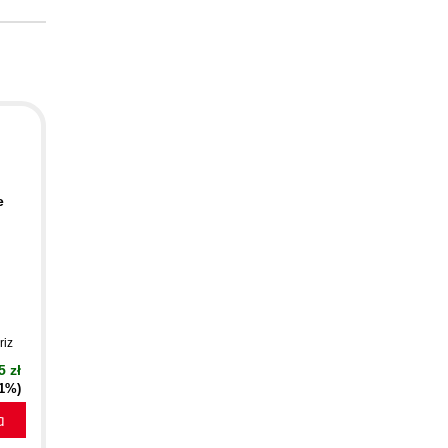
e
riz
5 zł
21%)
a