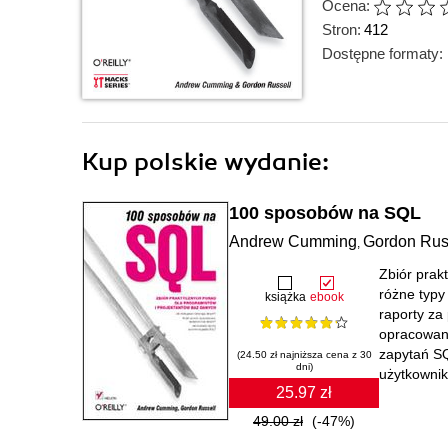
Ocena:
Stron:
412
Dostępne formaty:
Kup polskie wydanie:
100 sposobów na SQL
Andrew Cumming
Gordon Rus
,
Zbiór prak
różne typ
książka
ebook
raporty za
opracowani
zapytań SQ
(24.50 zł najniższa cena z 30
dni)
użytkownik
25.97 zł
49.00 zł
(-47%)