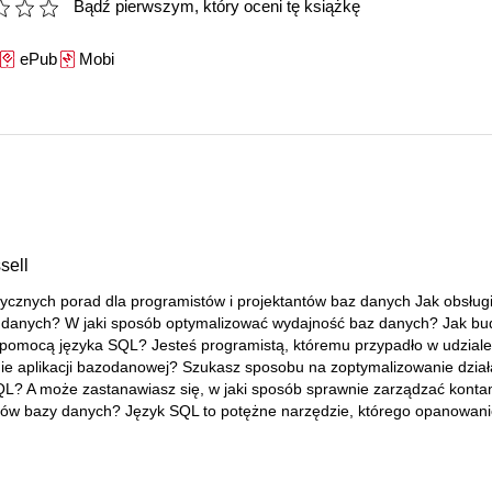
Bądź pierwszym, który oceni tę książkę
ePub
Mobi
sell
tycznych porad dla programistów i projektantów baz danych Jak obsług
y danych? W jaki sposób optymalizować wydajność baz danych? Jak b
 pomocą języka SQL? Jesteś programistą, któremu przypadło w udziale
e aplikacji bazodanowej? Szukasz sposobu na zoptymalizowanie dział
L? A może zastanawiasz się, w jaki sposób sprawnie zarządzać konta
ów bazy danych? Język SQL to potężne narzędzie, którego opanowanie