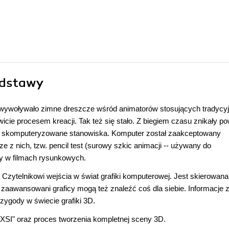
odstawy
 wywoływało zimne dreszcze wśród animatorów stosujących tradycy
icie procesem kreacji. Tak też się stało. Z biegiem czasu znikały po
ciej skomputeryzowane stanowiska. Komputer został zaakceptowany
z nich, tzw. pencil test (surowy szkic animacji -- używany do
ry w filmach rysunkowych.
 Czytelnikowi wejścia w świat grafiki komputerowej. Jest skierowana
 zaawansowani graficy mogą też znaleźć coś dla siebie. Informacje 
zygody w świecie grafiki 3D.
XSI" oraz proces tworzenia kompletnej sceny 3D.