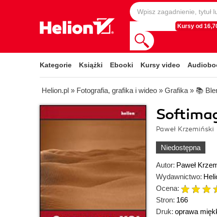
Kursy od 16,70
Kategorie
Książki
Ebooki
Kursy video
Audiobo
Helion.pl
»
Fotografia, grafika i wideo
»
Grafika
»
📚 Ble
Softima
Paweł Krzemiński
Niedostępna
Autor:
Paweł Krzem
Wydawnictwo:
Heli
Ocena:
Stron:
166
Druk:
oprawa mięk