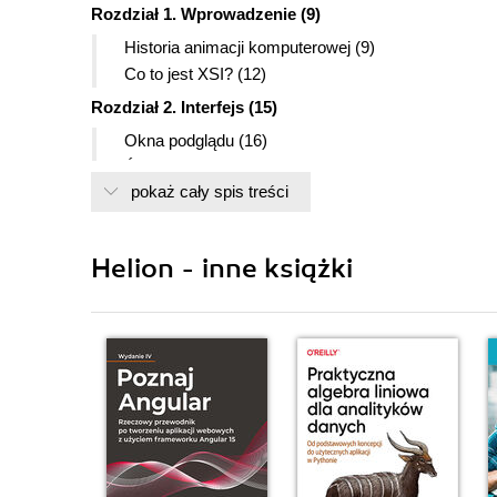
Rozdział 1. Wprowadzenie (9)
Historia animacji komputerowej (9)
Co to jest XSI? (12)
Rozdział 2. Interfejs (15)
Okna podglądu (16)
Środowisko programu (18)
pokaż cały spis treści
Właściwości, edytor właściwości (19)
Dostęp do narzędzi (19)
Skróty klawiszowe (19)
Helion - inne książki
Edycja parametrów (20)
Rozdział 3. Zarządzanie danymi (23)
Browser (23)
Eksplorer (23)
Schematic view (23)
Spreadsheet view (23)
Netview (26)
Synoptic view (26)