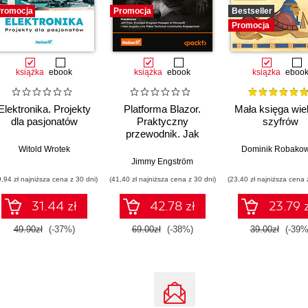
romocja
Promocja
Bestseller
Promocja
książka
ebook
książka
ebook
książka
eboo
Elektronika. Projekty
Platforma Blazor.
Mała księga wie
dla pasjonatów
Praktyczny
szyfrów
przewodnik. Jak
tworzyć interaktywne
Witold Wrotek
Dominik Robakow
aplikacje internetowe
Jimmy Engström
z C# i .NET 7.
9,94 zł najniższa cena z 30 dni)
(41,40 zł najniższa cena z 30 dni)
(23,40 zł najniższa cena 
Wydanie II
31.44 zł
42.78 zł
23.79 z
49.90zł
(-37%)
69.00zł
(-38%)
39.00zł
(-39%