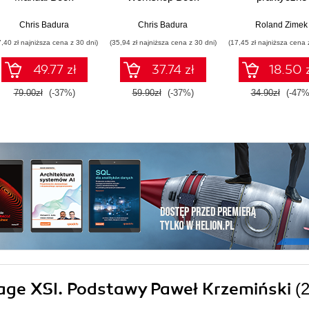
Chris Badura
Chris Badura
Roland Zimek
7,40 zł najniższa cena z 30 dni)
(35,94 zł najniższa cena z 30 dni)
(17,45 zł najniższa cena 
49.77 zł
37.74 zł
18.50 
79.00zł
(-37%)
59.90zł
(-37%)
34.90zł
(-47%
image XSI. Podstawy Paweł Krzemiński
(