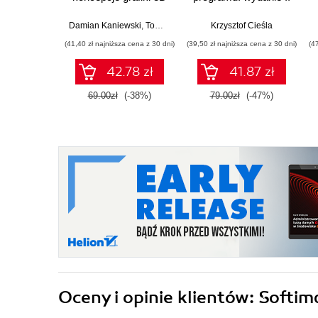
rozszerzone i
uzupełnione
Damian Kaniewski
,
Tomasz Dziubak
,
Krzysztof Cieśla
Jacek Matulewski
(41,40 zł najniższa cena z 30 dni)
(39,50 zł najniższa cena z 30 dni)
(4
42.78 zł
41.87 zł
69.00zł
(-38%)
79.00zł
(-47%)
Oceny i opinie klientów: Soft