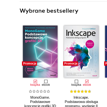
Wybrane bestsellery
Promocja
Promocja
P
książka
ebook
książka
ebook
MonoGame.
Inkscape.
Podstawowe
Podstawowa obsługa
koncepcje grafiki 3D
programu. wydanie II