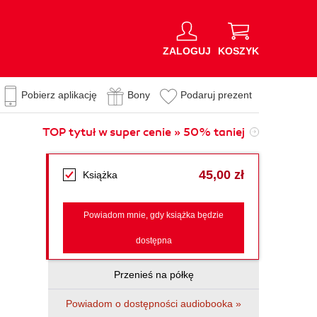
ZALOGUJ
KOSZYK
Pobierz aplikację
Bony
Podaruj prezent
TOP tytuł w super cenie » 50% taniej
45,00 zł
Książka
Powiadom mnie, gdy książka będzie
dostępna
Przenieś na półkę
Powiadom o dostępności audiobooka »