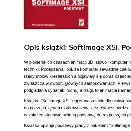
Opis
książki
: Softimage XSI. P
W pionierskich czasach animacji 3D, słowo "komputer"
techniki. Podejrzewali oni, że komputer zawładnie całkow
rzędy stołów kreślarskich a pojawiały się coraz częś
zwłaszcza w dwóch, głównych zastosowaniach. Pierwsze 
podglądania dynamiki ruchu) a drugi, to animacja kame
Książka "Softimage XSI" napisana została dla ułatwienia
do początkujących użytkowników, lecz również bardziej
w książce stanowią solidną podstawę do rozpoczęcia pr
Książka opisuje podstawy pracy z pakietem "Softimage 