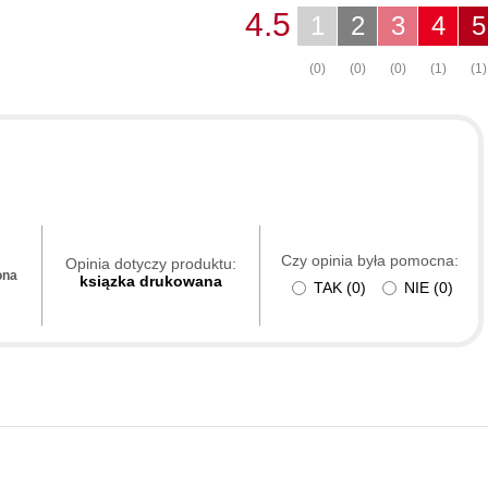
4.5
1
2
3
4
5
(0)
(0)
(0)
(1)
(1)
Czy opinia była pomocna:
Opinia dotyczy produktu:
ona
ksiązka drukowana
TAK
(
0
)
NIE
(
0
)