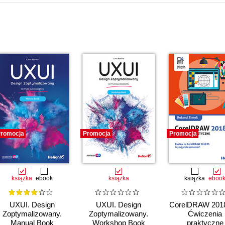
romocja
Promocja
Promocja
książka
ebook
książka
książka
eboo
UXUI. Design
UXUI. Design
CorelDRAW 2018
Zoptymalizowany.
Zoptymalizowany.
Ćwiczenia
Manual Book
Workshop Book
praktyczne