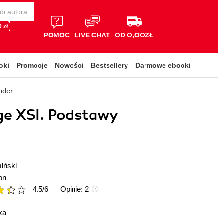
 zł
POMOC
LIVE CHAT
OD O,OOZŁ
oki
Promocje
Nowości
Bestsellery
Darmowe ebooki
nder
ge XSI. Podstawy
iński
on
4.5
/
6
Opinie:
2
ka