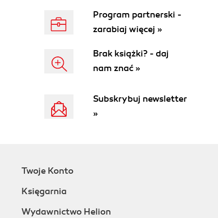
Budowa adresu internetowego (48)
Program partnerski -
Pozyskanie nazwy domeny (49)
Część praktyczna: Jak nazwiemy witrynę? (50)
zarabiaj więcej »
Rozdział 3. Ocena konkurencji (52)
Brak książki? - daj
Identyfikacja konkurencji (54)
nam znać »
Skąd się bierze konkurencja? (54)
Jak znaleźć konkurencję? (54)
Część praktyczna: Kim jest nasza konkurencja?
Subskrybuj newsletter
(55)
»
Ocena konkurencji (56)
Analiza finansowa (56)
Analiza funkcjonalna (56)
Rozpoznanie konkurentów (56)
Część praktyczna: Ocena konkurencji (57)
Twoje Konto
Rozdział 4. Poznawanie użytkowników (58)
Księgarnia
Wiedza o użytkownikach (60)
Badania ilościowe a jakościowe (60)
Wydawnictwo Helion
Główne etapy badań użytkowników (61)