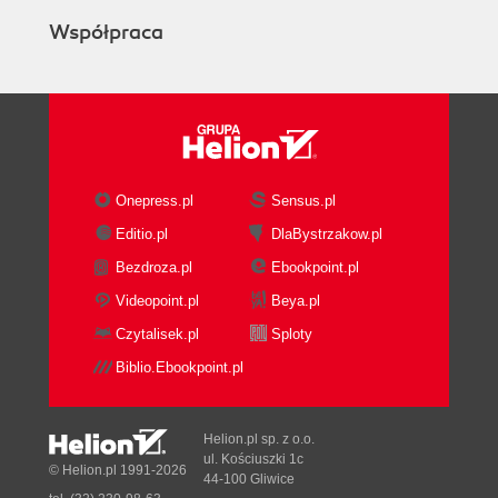
Narzędzia do badań użytkowników (62)
Współpraca
Tworzenie profilu użytkowników (64)
Ankietowanie użytkowników (65)
Szacowanie liczby odbiorców (66)
Część praktyczna: Kim są użytkownicy witryny?
(67)
Zobrazowanie użytkowników (68)
Onepress.pl
Sensus.pl
Tworzenie postaci (68)
Wskazówki praktyczne: Nie jesteśmy
Editio.pl
DlaBystrzakow.pl
użytkownikami swojej witryny (69)
Bezdroza.pl
Ebookpoint.pl
Tworzenie scenariuszy (70)
Videopoint.pl
Beya.pl
Podział użytkowników (70)
Czytalisek.pl
Sploty
Część praktyczna: Tworzenie postaci (71)
Przewidywanie potrzeb użytkowników (72)
Biblio.Ebookpoint.pl
Narzędzia do poznawania potrzeb
użytkowników (72)
Helion.pl sp. z o.o.
Wskazówki praktyczne: Nasza witryna nie jest
ul. Kościuszki 1c
© Helion.pl 1991-2026
centrum wszechświata (73)
44-100 Gliwice