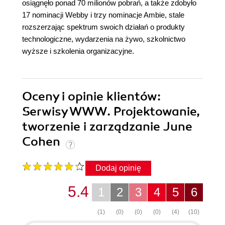
osiągnęło ponad 70 milionów pobrań, a także zdobyło
17 nominacji Webby i trzy nominacje Ambie, stale
rozszerzając spektrum swoich działań o produkty
technologiczne, wydarzenia na żywo, szkolnictwo
wyższe i szkolenia organizacyjne.
Oceny i opinie klientów:
Serwisy WWW. Projektowanie,
tworzenie i zarządzanie June
Cohen
Dodaj opinię
5.4
1
2
3
4
5
6
(1)
(0)
(0)
(0)
(4)
(10)