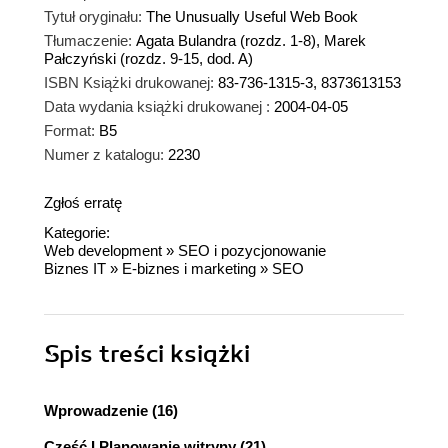
Tytuł oryginału:
The Unusually Useful Web Book
Tłumaczenie:
Agata Bulandra (rozdz. 1-8), Marek
Pałczyński (rozdz. 9-15, dod. A)
ISBN Książki drukowanej:
83-736-1315-3, 8373613153
Data wydania książki drukowanej :
2004-04-05
Format:
B5
Numer z katalogu:
2230
Zgłoś erratę
Kategorie:
Web development
»
SEO i pozycjonowanie
Biznes IT
»
E-biznes i marketing
»
SEO
Spis treści
książki
Wprowadzenie (16)
Część I Planowanie witryny (21)