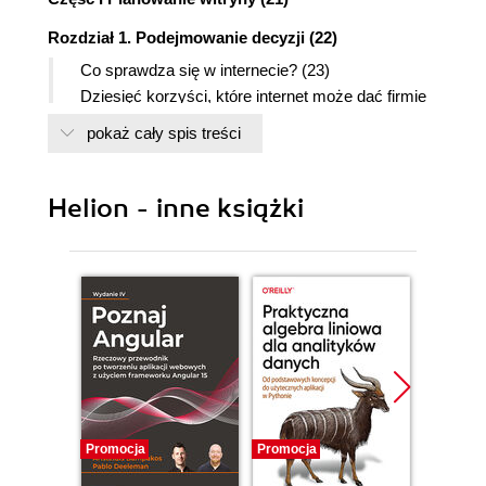
Rozdział 1. Podejmowanie decyzji (22)
Co sprawdza się w internecie? (23)
Dziesięć korzyści, które internet może dać firmie
(25)
pokaż cały spis treści
Opisanie misji (26)
Przykładowy opis misji (26)
Określenie celów (27)
Helion - inne książki
Typy celów (27)
Typowe cele (27)
Ustalenie celów witryny korporacyjnej (28)
Część praktyczna: Co będziemy robić z naszą
witryną? (29)
Decyzja o zawartości witryny (30)
Ustalenie priorytetów (30)
Lista propozycji (30)
Określenie podstawowych funkcji (31)
Promocja
Promocja
Promocj
Wyznaczanie funkcji priorytetowych (31)