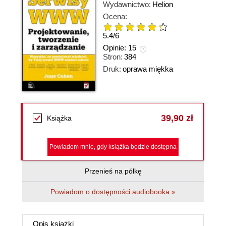
Wydawnictwo:
Helion
Ocena:
5.4
/
6
Opinie:
15
Stron:
384
Druk:
oprawa miękka
39,90 zł
Książka
Powiadom mnie, gdy książka będzie dostępna
Przenieś na półkę
Powiadom o dostępności audiobooka »
Opis
książki