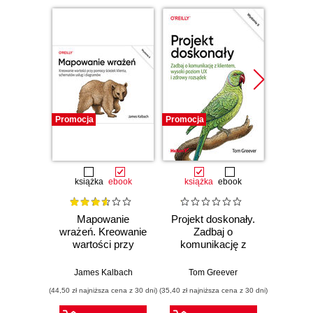
Promocja
Promocja
Promocj
książka
ebook
książka
ebook
ksią
Mapowanie
Projekt doskonały.
Stra
wrażeń. Kreowanie
Zadbaj o
Techni
wartości przy
komunikację z
inno
pomocy ścieżek
klientem, wysoki
ro
klienta, schematów
poziom UX i
cy
James Kalbach
Tom Greever
Ja
usług i diagramów.
zdrowy rozsądek.
Wy
(44,50 zł najniższa cena z 30 dni)
(35,40 zł najniższa cena z 30 dni)
(34,50 zł naj
Wydanie II
Wydanie II