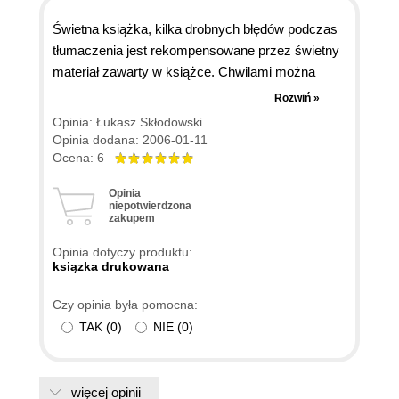
Świetna książka, kilka drobnych błędów podczas
tłumaczenia jest rekompensowane przez świetny
materiał zawarty w książce. Chwilami można
mieć wrażenie, że niektóre informacje są trochę
Rozwiń »
nie aktualne ale ogromna większość materiału jest
Opinia: Łukasz Skłodowski
naprawdę świetna. Co więcej; książka jest bardzo
Opinia dodana: 2006-01-11
ciekawie napisana przez co bardzo przyjemnie się
Ocena: 6
ją czyta.
Opinia
niepotwierdzona
zakupem
Opinia dotyczy produktu:
ksiązka drukowana
Czy opinia była pomocna:
TAK
(
0
)
NIE
(
0
)
więcej opinii