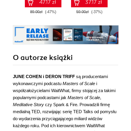
47.17 zł
37.17 zł
89.00zł
(-47%)
59.00zł
(-37%)
69.0
O autorze
książki
JUNE COHEN i DERON TRIFF
są producentami
wykonawczymi podcastu
Masters of Scale
i
współzałożycielami WaitWhat, firmy stojącej za takimi
popularnymi podcastami jak
Masters of Scale
,
Meditative Story
czy Spark & Fire. Prowadzili firmę
medialną TED, rozwijając serię TED Talks od pomysłu
do wydarzenia przyciągającego miliard widzów
każdego roku. Pod ich kierownictwem WaitWhat