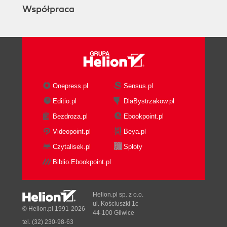
Współpraca
Onepress.pl
Sensus.pl
Editio.pl
DlaBystrzakow.pl
Bezdroza.pl
Ebookpoint.pl
Videopoint.pl
Beya.pl
Czytalisek.pl
Sploty
Biblio.Ebookpoint.pl
Helion.pl sp. z o.o.
ul. Kościuszki 1c
© Helion.pl 1991-2026
44-100 Gliwice
tel. (32) 230-98-63