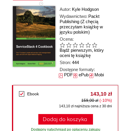
Autor:
Kyle Hodgson
Wydawnictwo:
Packt
Publishing
(Z chęcią
przeczytam książkę w
języku polskim)
Ocena:
Bądź pierwszym, który
oceni tę książkę
Stron:
444
Dostępne formaty:
PDF
ePub
Mobi
143,10 zł
Ebook
159,00 zł
(-10%)
143,10 zł najniższa cena z 30 dni
Dodaj do koszyka
Dostępny natychmiast po opłaceniu zakupu