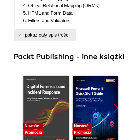
4. Object Relational Mapping (ORMs)
5. HTML and Form Data
6. Filters and Validators
7. Security and Authentication
pokaż cały spis treści
8. Working with Redis
9. Integrating with Other Technologies
10. Appendix- Getting Started
Packt Publishing - inne książki
11. Appendix- Testing Locally
Nowość
Nowość
Nowość
Promocja
Promocja
Promocj