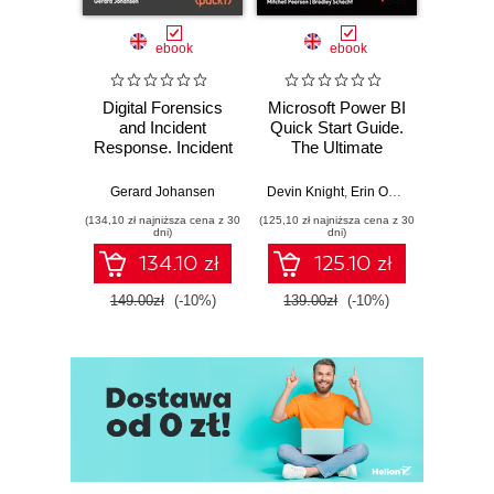
ebook
ebook
Digital Forensics
Microsoft Power BI
Pract
and Incident
Quick Start Guide.
Intel
Response. Incident
The Ultimate
Data-D
Response tools
Beginner's Guide
Hunti
and techniques for
to Power BI, Data
your c
Gerard Johansen
Devin Knight
,
Erin Ostrowsky
,
Mitchel
effective cyber
Storytelling, AI
effor
(134,10 zł najniższa cena z 30
(125,10 zł najniższa cena z 30
(116,10 zł 
threat response -
Tools, and
dete
dni)
dni)
Fourth Edition
Microsoft Fabric -
def
134.10 zł
125.10 zł
Fourth Edition
ATT&C
tool
149.00zł
(-10%)
139.00zł
(-10%)
129.0
E