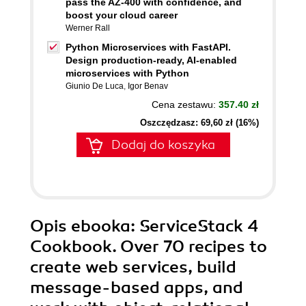
pass the AZ-400 with confidence, and
boost your cloud career
Werner Rall
Python Microservices with FastAPI.
Design production-ready, AI-enabled
microservices with Python
Giunio De Luca
,
Igor Benav
Cena zestawu:
357.40 zł
Oszczędzasz: 69,60 zł (16%)
Dodaj do koszyka
Opis
ebooka
: ServiceStack 4
Cookbook. Over 70 recipes to
create web services, build
message-based apps, and