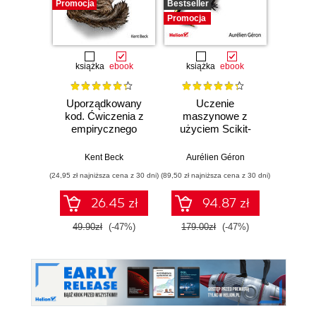
Promocja
Bestseller
Promocj
Promocja
książka
ebook
książka
ebook
ksią
Uporządkowany
Uczenie
Ko
kod. Ćwiczenia z
maszynowe z
Doma
empirycznego
użyciem Scikit-
D
projektowania
Learn, Keras i
Dosto
oprogramowania
TensorFlow.
arc
Kent Beck
Aurélien Géron
Vlad
Wydanie III
aplikacj
(24,95 zł najniższa cena z 30 dni)
(89,50 zł najniższa cena z 30 dni)
(39,50 zł naj
bi
26.45 zł
94.87 zł
49.90zł
(-47%)
179.00zł
(-47%)
79.0