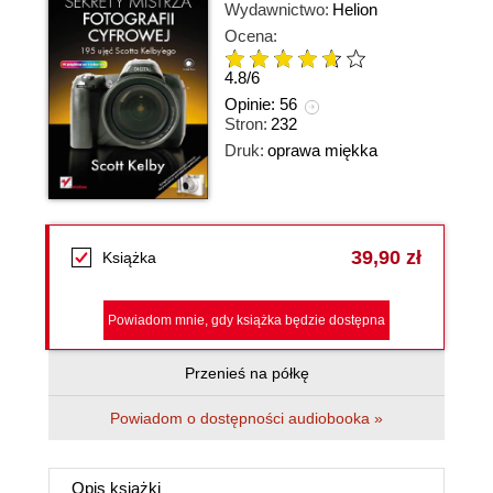
Wydawnictwo:
Helion
Ocena:
4.8
/
6
Opinie:
56
Stron:
232
Druk:
oprawa miękka
39,90 zł
Książka
Powiadom mnie, gdy książka będzie dostępna
Przenieś na półkę
Powiadom o dostępności audiobooka »
Opis
książki