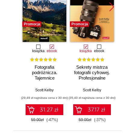
Promocja
Promocja
Promocj
książka
ebook
książka
ebook
ksią
Fotografia
Sekrety mistrza
Fo
podróżnicza.
fotografii cyfrowej.
kra
Tajemnice
Profesjonalne
wedł
zawodowców
zdjęcia krok po
Ke
wyjaśnione krok po
kroku
Przew
Scott Kelby
Scott Kelby
Sc
kroku
p
(29,49 zł najniższa cena z 30 dni)
(35,40 zł najniższa cena z 30 dni)
(29,95 zł naj
31.27 zł
37.17 zł
59.00zł
(-47%)
59.00zł
(-37%)
59.9