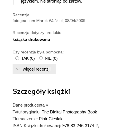
językiem, nie stroniąc od żartów.
Recenzja:
fotogea.com Marek Waśkiel, 08/04/2009
Recenzja dotyczy produktu:
ksiązka drukowana
Czy recenzja była pomocna:
TAK
(
0
)
NIE
(
0
)
więcej recenzji
Szczegóły
książki
Dane producenta
»
Tytuł oryginału:
The Digital Photography Book
Tłumaczenie:
Piotr Cieślak
ISBN Książki drukowanej:
978-83-246-3174-2,