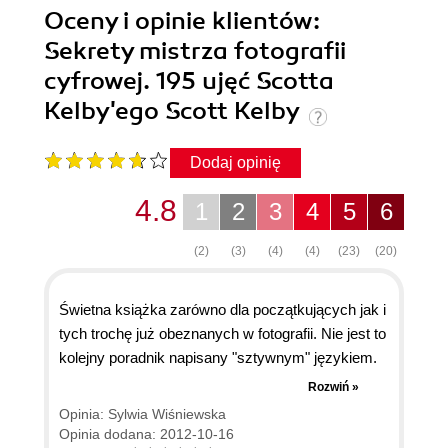
Oceny i opinie klientów:
Sekrety mistrza fotografii
cyfrowej. 195 ujęć Scotta
Kelby'ego Scott Kelby
Dodaj opinię
4.8
1
2
3
4
5
6
(2)
(3)
(4)
(4)
(23)
(20)
Świetna książka zarówno dla początkujących jak i
tych trochę już obeznanych w fotografii. Nie jest to
kolejny poradnik napisany "sztywnym" językiem.
Autor łapie bardzo dobry kontakt z czytelnikiem i
Rozwiń »
to sprawia, że czyta się ją bardzo szybko i
Opinia: Sylwia Wiśniewska
przyjemnie, a przy okazji można się czegoś
Opinia dodana: 2012-10-16