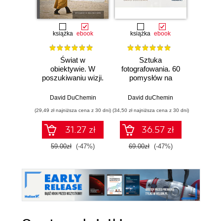
książka
ebook
książka
ebook
Świat w
Sztuka
Przepr
obiektywie. W
fotografowania. 60
tu m
poszukiwaniu wizji.
pomysłów na
zdjęci
Wydanie X -
lepsze zdjęcia
dla 
rocznicowe
David DuChemin
David duChemin
Moni
(29,49 zł najniższa cena z 30 dni)
(34,50 zł najniższa cena z 30 dni)
31.27 zł
36.57 zł
1
59.00zł
(-47%)
69.00zł
(-47%)