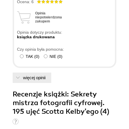
nauczyć, polecam :)
Ocena: 6
Opinia
niepotwierdzona
zakupem
Opinia dotyczy produktu:
ksiązka drukowana
Czy opinia była pomocna:
TAK
(
0
)
NIE
(
0
)
więcej opinii
Recenzje
książki
: Sekrety
mistrza fotografii cyfrowej.
195 ujęć Scotta Kelby'ego (4)