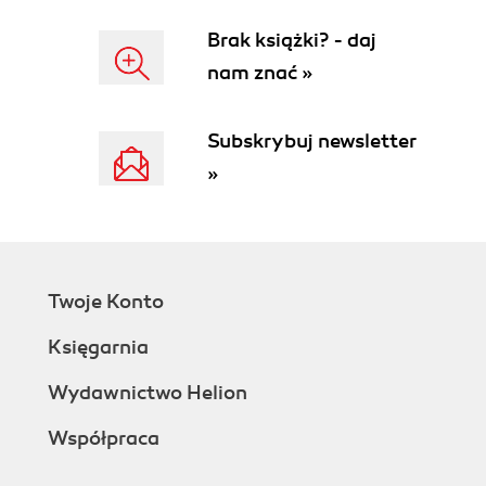
...i kwiaty na tle białym (45)
Brak książki? - daj
Najlepsze światło do fotografowania kwiatów we
nam znać »
wnętrzach (46)
Skąd wziąć kwiaty do zdjęć? (47)
Okiełznać wiatr (48)
Subskrybuj newsletter
Rozdział 3. Profesjonalne zdjęcia weselne (51)
»
Zdjęć z wesela nie da się powtórzyć. Muszą wyjść za
pierwszym razem!
Zdjęcia w kościele, przy słabym oświetleniu (52)
Jak uzyskać miękkie, rozproszone światło z
lampy błyskowej? Część 1. (53)
Twoje Konto
Jak uzyskać miękkie, rozproszone światło z
lampy błyskowej? Część 2. (54)
Księgarnia
Jak posługiwać się lampą błyskową podczas
imprez weselnych w plenerze? (55)
Wydawnictwo Helion
Zabierz ze sobą dodatkowe karty pamięci (56)
Współpraca
Zdjęcia oficjalne - kogo fotografować przede
wszystkim? (57)