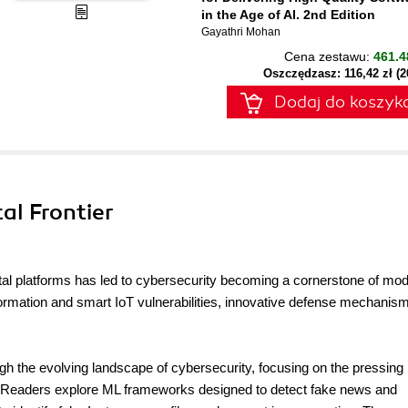
in the Age of AI. 2nd Edition
Gayathri Mohan
Cena zestawu:
461.4
Oszczędzasz: 116,42 zł (
Dodaj do koszyk
tal Frontier
tal platforms has led to cybersecurity becoming a cornerstone of mo
information and smart IoT vulnerabilities, innovative defense mechanis
ugh the evolving landscape of cybersecurity, focusing on the pressing
 Readers explore ML frameworks designed to detect fake news and