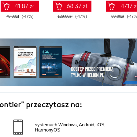
41.87 zł
68.37 zł
47.17 z
79.00zł
(-47%)
129.00zł
(-47%)
89.00zł
(-47%
rontier"
przeczytasz na:
systemach Windows, Android, iOS,
HarmonyOS