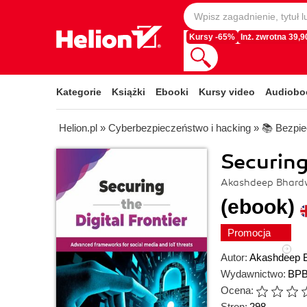
Kursy -65%
Inż. zwrotna 39,90
Kategorie
Książki
Ebooki
Kursy video
Audiobo
Helion.pl
»
Cyberbezpieczeństwo i hacking
»
📚 Bezpie
Securing
Akashdeep Bhard
(ebook)
Promocja
Autor:
Akashdeep 
Wydawnictwo:
BPB
Ocena:
Stron:
298