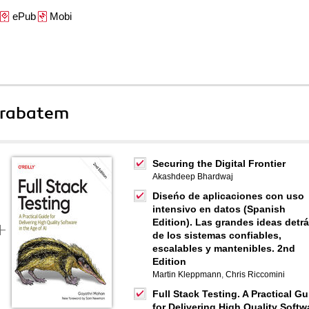
ePub
Mobi
 rabatem
Securing the Digital Frontier
Akashdeep Bhardwaj
Diseńo de aplicaciones con uso
intensivo en datos (Spanish
Edition). Las grandes ideas detr
de los sistemas confiables,
escalables y mantenibles. 2nd
Edition
Martin Kleppmann
,
Chris Riccomini
Full Stack Testing. A Practical Gu
for Delivering High Quality Softw