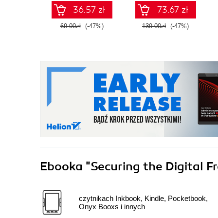
rachunek
36.57 zł
73.67 zł
prawdopodobieństwa
69.00zł
(-47%)
139.00zł
(-47%)
Ebooka
"Securing the Digital F
czytnikach Inkbook, Kindle, Pocketbook,
Onyx Booxs i innych