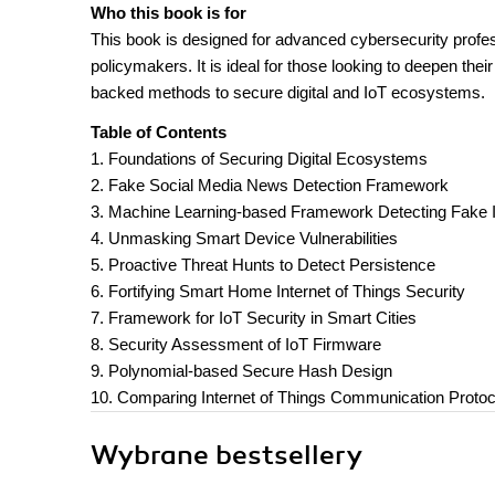
Who this book is for
This book is designed for advanced cybersecurity profe
policymakers. It is ideal for those looking to deepen the
backed methods to secure digital and IoT ecosystems.
Table of Contents
1. Foundations of Securing Digital Ecosystems
2. Fake Social Media News Detection Framework
3. Machine Learning-based Framework Detecting Fake I
4. Unmasking Smart Device Vulnerabilities
5. Proactive Threat Hunts to Detect Persistence
6. Fortifying Smart Home Internet of Things Security
7. Framework for IoT Security in Smart Cities
8. Security Assessment of IoT Firmware
9. Polynomial-based Secure Hash Design
10. Comparing Internet of Things Communication Protoc
Wybrane bestsellery