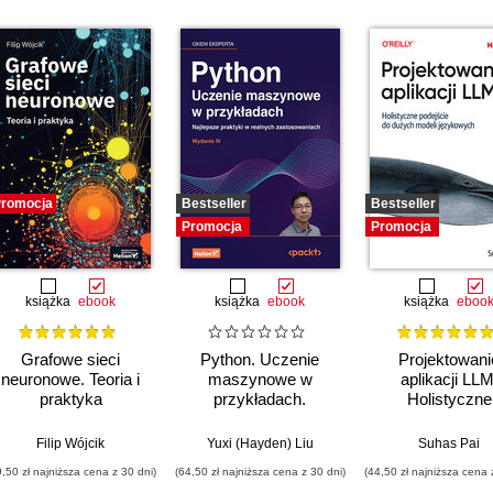
romocja
Bestseller
Bestseller
Promocja
Promocja
książka
ebook
książka
ebook
książka
eboo
Grafowe sieci
Python. Uczenie
Projektowani
neuronowe. Teoria i
maszynowe w
aplikacji LLM
praktyka
przykładach.
Holistyczne
Najlepsze praktyki w
podejście do du
realnych
modeli języko
Filip Wójcik
Yuxi (Hayden) Liu
Suhas Pai
zastosowaniach.
9,50 zł najniższa cena z 30 dni)
(64,50 zł najniższa cena z 30 dni)
(44,50 zł najniższa cena 
Wydanie IV