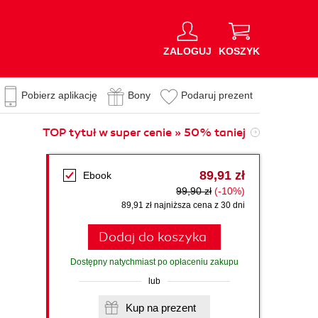
ZALOGUJ
KOSZYK
Pobierz aplikację
Bony
Podaruj prezent
TOP tytuł w super cenie » 50% taniej
89,91 zł
Ebook
99,90 zł
(-10%)
89,91 zł najniższa cena z 30 dni
Dodaj do koszyka
Dostępny natychmiast po opłaceniu zakupu
lub
Kup na prezent