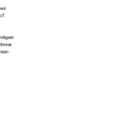
heir
IoT
mitigate
threat
ntain