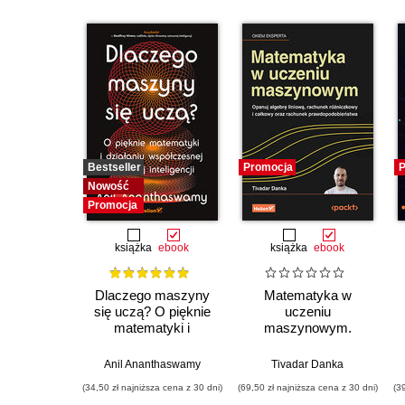
Bestseller
Promocja
P
Nowość
Promocja
książka
ebook
książka
ebook
Dlaczego maszyny
Matematyka w
się uczą? O pięknie
uczeniu
matematyki i
maszynowym.
działaniu
Opanuj algebrę
współczesnej
liniową, rachunek
Anil Ananthaswamy
Tivadar Danka
sztucznej inteligencji
różniczkowy i
(34,50 zł najniższa cena z 30 dni)
(69,50 zł najniższa cena z 30 dni)
(3
całkowy oraz