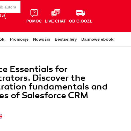
 zł
POMOC
LIVE CHAT
OD O,OOZŁ
oki
Promocje
Nowości
Bestsellery
Darmowe ebooki
ce Essentials for
rators. Discover the
tration fundamentals and
es of Salesforce CRM
a