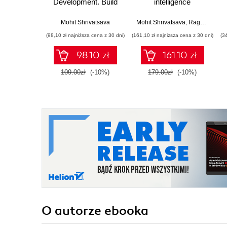
Development. Build
intelligence
and test Lightning
capabilities to your
Components for
business solutions
Mohit Shrivatsava
Mohit Shrivatsava
,
Raghuver Parupalli
Salesforce Lightning
with Heroku,
(98,10 zł najniższa cena z 30 dni)
(161,10 zł najniższa cena z 30 dni)
(3
Experience using
PredictiveIO, and
Salesforce DX
Force
98.10 zł
161.10 zł
109.00zł
(-10%)
179.00zł
(-10%)
O autorze
ebooka