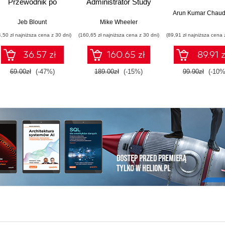
Przewodnik po
Administrator Study
rozmowach
Guide. Launch and
Arun Kumar Chaud
handlowych i
Elevate Your
Jeb Blount
Mike Wheeler
zarządzaniu lejkiem
Salesforce Career
4,50 zł najniższa cena z 30 dni)
(160,65 zł najniższa cena z 30 dni)
(89,91 zł najniższa cena 
sprzedażowym za
pomocą social
36.57 zł
160.65 zł
89.91 z
mediów, telefonu i e-
mailingu
69.00zł
(-47%)
189.00zł
(-15%)
99.90zł
(-10%