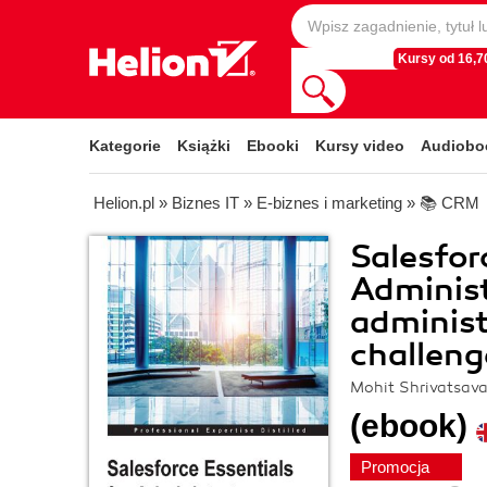
Kursy od 16,70
Kategorie
Książki
Ebooki
Kursy video
Audiobo
Helion.pl
»
Biznes IT
»
E-biznes i marketing
»
📚 CRM
Salesfor
Administ
adminis
challeng
Mohit Shrivatsav
(ebook)
Promocja