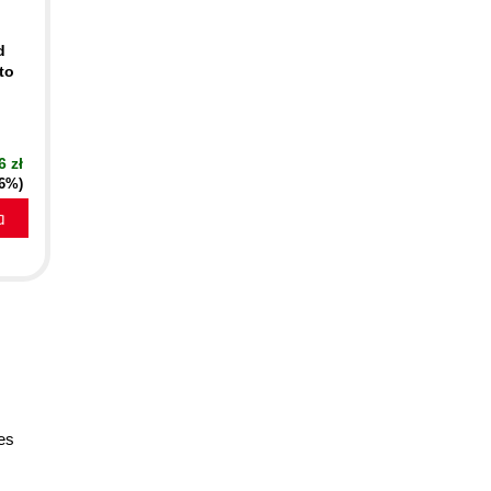
d
 to
6 zł
16%)
a
res