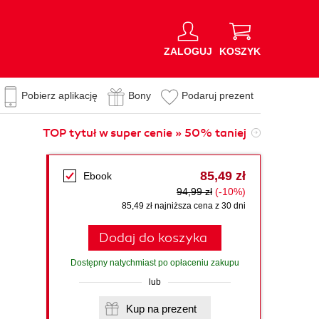
ZALOGUJ
KOSZYK
Pobierz aplikację
Bony
Podaruj prezent
TOP tytuł w super cenie » 50% taniej
85,49 zł
Ebook
94,99 zł
(-10%)
85,49 zł najniższa cena z 30 dni
Dodaj do koszyka
Dostępny natychmiast po opłaceniu zakupu
lub
Kup na prezent