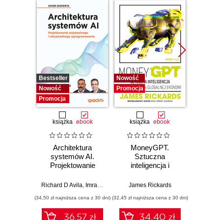
Bestseller
Nowość
Promocj
Nowość
Promocja
Promocja
książka
ebook
książka
ebook
Architektura
MoneyGPT.
Jak 
systemów AI.
Sztuczna
wł
Projektowanie
inteligencja i
asyst
skalowalnego i
zagrożenie dla
krok
niezawodnego
globalnej ekonomii
Richard D Avila
,
Imran Ahmad
James Rickards
oprogramowania
(34,50 zł najniższa cena z 30 dni)
(32,45 zł najniższa cena z 30 dni)
(41,27 zł naj
36.57 zł
34.40 zł