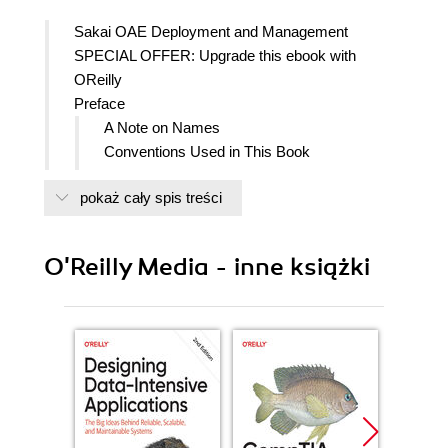
Sakai OAE Deployment and Management
SPECIAL OFFER: Upgrade this ebook with
OReilly
Preface
A Note on Names
Conventions Used in This Book
Using Code Examples
pokaż cały spis treści
Safari Books Online
How to Contact Us
Content Updates
O'Reilly Media - inne książki
August 21, 2012
Acknowledgements
1. Why Sakai?
Putting Course Materials Online
Collaboration
A Protected Space
The Open Source Orientation
2. Installing Sakai OAE