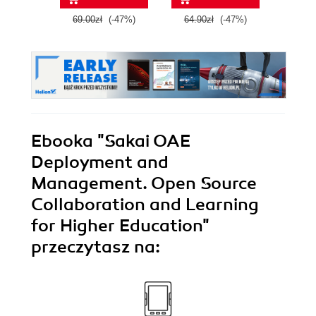
69.00zł
(-47%)
64.90zł
(-47%)
59.0
Ebooka
"Sakai OAE
Deployment and
Management. Open Source
Collaboration and Learning
for Higher Education"
przeczytasz na: