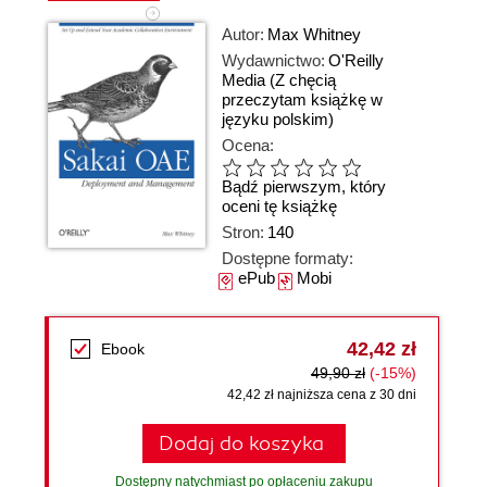
Autor:
Max Whitney
Wydawnictwo:
O'Reilly
Media
(Z chęcią
przeczytam książkę w
języku polskim)
Ocena:
Bądź pierwszym, który
oceni tę książkę
Stron:
140
Dostępne formaty:
ePub
Mobi
42,42 zł
Ebook
49,90 zł
(-15%)
42,42 zł najniższa cena z 30 dni
Dodaj do koszyka
Dostępny natychmiast po opłaceniu zakupu