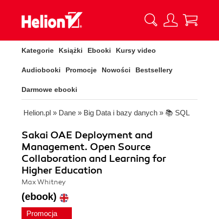
Kategorie
Książki
Ebooki
Kursy video
Audiobooki
Promocje
Nowości
Bestsellery
Darmowe ebooki
Helion.pl
»
Dane
»
Big Data i bazy danych
»
📚 SQL
Sakai OAE Deployment and
Management. Open Source
Collaboration and Learning for
Higher Education
Max Whitney
(ebook)
Promocja