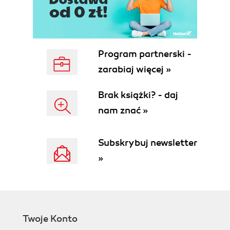
Configure OAE for CSS, Property, and
JavaScript Changes
Modifying Labels in the User Interface
Internationalization and Localization
Program partnerski -
Changing the CSS: Paint It Pink
zarabiaj więcej »
Changing Drop-Down Menus
Categories
Brak książki? - daj
Troubleshooting
nam znać »
Change the Landing Page
Changing the Sign Up and Error pages
Rebundle OAE
Subskrybuj newsletter
5. LDAP Integration
»
Set Up a Mini LDAP Instance
Build and Install the OAE LDAP Modules
LDAP Connection Service
LDAP Authentication Service
Troubleshooting LDAP Configuration
Twoje Konto
Settings